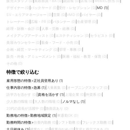
販売スタッフ (0)
|
美容部員・BA (0)
|
副店長 (0)
|
店長 (0)
|
WEB/EC担当 (0)
|
デザイナー (0)
|
バックヤード (0)
|
受付・レセプション (0)
|
MD (1)
|
SV・エリアマネージャー (0)
|
営業 (0)
|
VMD (0)
|
バイヤー (0)
|
トレーナー (0)
|
広報・PR (0)
|
パタンナー (0)
|
生産管理 (0)
|
経理・財務・会計 (0)
|
人事・労務・総務 (0)
|
メイクアップアーティスト (0)
|
エステティシャン (0)
|
セラピスト (0)
|
美容カウンセラー (0)
|
飲食・フード・小売 (0)
|
企画・経営・マーケティング (0)
|
管理・事務 (0)
|
販売・外食・アミューズメント (0)
|
医療・福祉・教育・保育 (0)
|
その他 (0)
特徴で絞り込む
雇用形態の特徴
>
正社員登用あり (1)
仕事内容の特徴
>
急募 (1)
|
大量募集 (0)
|
オープニングスタッフ (0)
|
語学力を活かす (0)
|
資格を活かす (1)
|
上場企業 (0)
|
外資系 (0)
|
少人数の職場 (0)
|
大人数の職場 (0)
|
ノルマなし (1)
|
20代の店長が活躍中 (0)
|
路面店あり (0)
勤務地の特徴
>
勤務地域限定 (1)
|
車通勤OK (0)
勤務時間の特徴
>
扶養内勤務 (0)
|
シフト勤務 (0)
|
フレックス勤務 (0)
|
土日祝休み (1)
|
残業なし (0)
|
残業少なめ (0)
|
育児と両立できる (0)