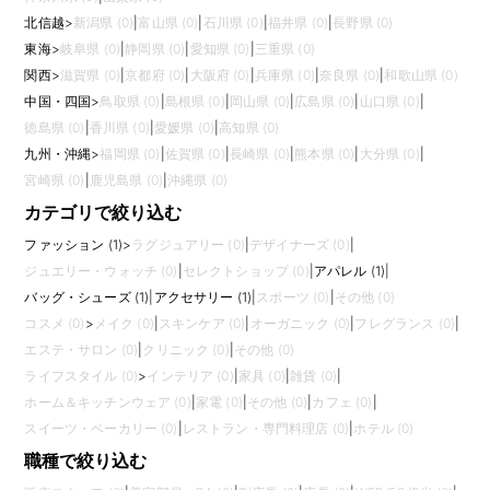
北信越
>
新潟県 (0)
|
富山県 (0)
|
石川県 (0)
|
福井県 (0)
|
長野県 (0)
東海
>
岐阜県 (0)
|
静岡県 (0)
|
愛知県 (0)
|
三重県 (0)
関西
>
滋賀県 (0)
|
京都府 (0)
|
大阪府 (0)
|
兵庫県 (0)
|
奈良県 (0)
|
和歌山県 (0)
中国・四国
>
鳥取県 (0)
|
島根県 (0)
|
岡山県 (0)
|
広島県 (0)
|
山口県 (0)
|
徳島県 (0)
|
香川県 (0)
|
愛媛県 (0)
|
高知県 (0)
九州・沖縄
>
福岡県 (0)
|
佐賀県 (0)
|
長崎県 (0)
|
熊本県 (0)
|
大分県 (0)
|
宮崎県 (0)
|
鹿児島県 (0)
|
沖縄県 (0)
カテゴリで絞り込む
ファッション (1)
>
ラグジュアリー (0)
|
デザイナーズ (0)
|
ジュエリー・ウォッチ (0)
|
セレクトショップ (0)
|
アパレル (1)
|
バッグ・シューズ (1)
|
アクセサリー (1)
|
スポーツ (0)
|
その他 (0)
コスメ (0)
>
メイク (0)
|
スキンケア (0)
|
オーガニック (0)
|
フレグランス (0)
|
エステ・サロン (0)
|
クリニック (0)
|
その他 (0)
ライフスタイル (0)
>
インテリア (0)
|
家具 (0)
|
雑貨 (0)
|
ホーム＆キッチンウェア (0)
|
家電 (0)
|
その他 (0)
|
カフェ (0)
|
スイーツ・ベーカリー (0)
|
レストラン・専門料理店 (0)
|
ホテル (0)
職種で絞り込む