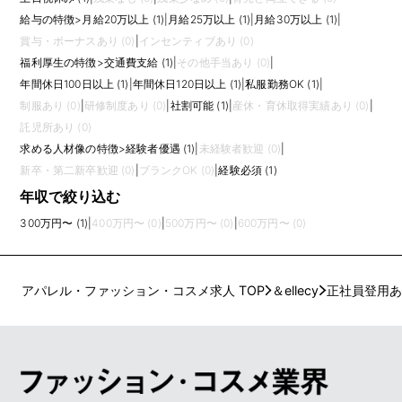
給与の特徴
>
月給20万以上 (1)
|
月給25万以上 (1)
|
月給30万以上 (1)
|
賞与・ボーナスあり (0)
|
インセンティブあり (0)
福利厚生の特徴
>
交通費支給 (1)
|
その他手当あり (0)
|
年間休日100日以上 (1)
|
年間休日120日以上 (1)
|
私服勤務OK (1)
|
制服あり (0)
|
研修制度あり (0)
|
社割可能 (1)
|
産休・育休取得実績あり (0)
|
託児所あり (0)
求める人材像の特徴
>
経験者優遇 (1)
|
未経験者歓迎 (0)
|
新卒・第二新卒歓迎 (0)
|
ブランクOK (0)
|
経験必須 (1)
年収で絞り込む
300万円〜 (1)
|
400万円〜 (0)
|
500万円〜 (0)
|
600万円〜 (0)
アパレル・ファッション・コスメ求人 TOP
＆ellecy
正社員登用あ