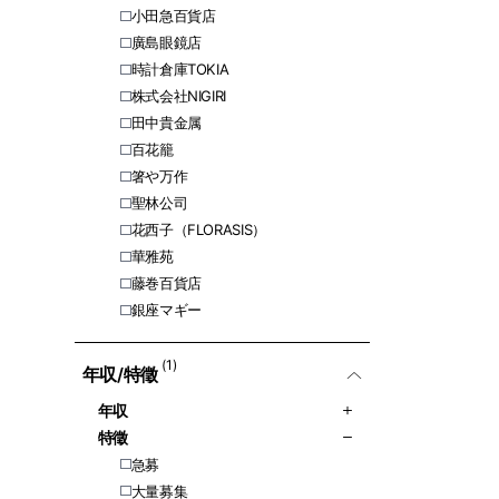
小田急百貨店
廣島眼鏡店
時計倉庫TOKIA
株式会社NIGIRI
田中貴金属
百花籠
箸や万作
聖林公司
花西子（FLORASIS）
華雅苑
藤巻百貨店
銀座マギー
(1)
年収/特徵
年収
特徵
急募
大量募集