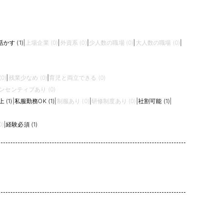
かす (1)
|
上場企業 (0)
|
外資系 (0)
|
少人数の職場 (0)
|
大人数の職場 (0)
|
0)
|
残業少なめ (0)
|
育児と両立できる (0)
ンセンティブあり (0)
(1)
|
私服勤務OK (1)
|
制服あり (0)
|
研修制度あり (0)
|
社割可能 (1)
|
)
|
経験必須 (1)