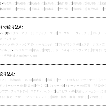
国
>
鳥取県 (0)
|
島根県 (0)
|
岡山県 (0)
|
広島県 (0)
|
山口県 (0)
|
徳島県 (0)
|
香川県 (0)
|
愛媛
縄
>
福岡県 (0)
|
佐賀県 (0)
|
長崎県 (0)
|
熊本県 (0)
|
大分県 (0)
|
宮崎県 (0)
|
鹿児島県 (0)
|
リで絞り込む
 (1)
>
ラグジュアリー (0)
|
デザイナーズ (0)
|
ジュエリー・ウォッチ (0)
|
セレクトショ
0)
|
その他 (0)
>
メイク (0)
|
スキンケア (0)
|
オーガニック (0)
|
フレグランス (0)
|
エステ・サロン (0)
イル (0)
>
インテリア (0)
|
家具 (0)
|
雑貨 (0)
|
ホーム＆キッチンウェア (0)
|
家電 (0)
|
そ
・専門料理店 (0)
|
ホテル (0)
絞り込む
 (0)
|
美容部員・BA (0)
|
副店長 (0)
|
店長 (0)
|
WEB/EC担当 (0)
|
デザイナー (0)
|
バッ
アマネージャー (0)
|
営業 (0)
|
VMD (0)
|
バイヤー (0)
|
トレーナー (0)
|
広報・PR (0)
|
パ
プアーティスト (0)
|
エステティシャン (0)
|
セラピスト (0)
|
美容カウンセラー (0)
|
(0)
|
販売・外食・アミューズメント (0)
|
医療・福祉・教育・保育 (0)
|
その他 (0)