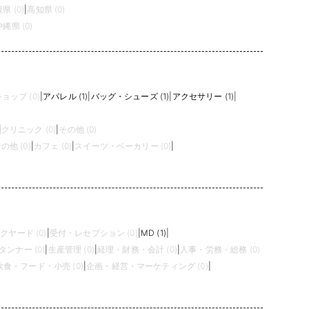
県 (0)
|
高知県 (0)
沖縄県 (0)
ップ (0)
|
アパレル (1)
|
バッグ・シューズ (1)
|
アクセサリー (1)
|
|
クリニック (0)
|
その他 (0)
の他 (0)
|
カフェ (0)
|
スイーツ・ベーカリー (0)
|
クヤード (0)
|
受付・レセプション (0)
|
MD (1)
|
タンナー (0)
|
生産管理 (0)
|
経理・財務・会計 (0)
|
人事・労務・総務 (0)
飲食・フード・小売 (0)
|
企画・経営・マーケティング (0)
|