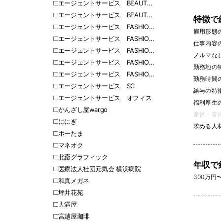
エージェントサービス BEAUTY 東日本
エージェントサービス BEAUTY 西日本
特徴で
エージェントサービス FASHION 北海道
雇用形態
エージェントサービス FASHION 愛知
仕事内容
エージェントサービス FASHION 福岡
ノルマなし 
エージェントサービス FASHION 関東
勤務地の
エージェントサービス FASHION 関西
勤務時間
エージェントサービス SC
給与の特
エージェントサービス オフィス
福利厚生
かんざし屋wargo
産休・育休
ににぎ
求める人
ポーたま
マネオク
北斎グラフィック
年収で
医療法人社団元気会 横浜病院
300万円〜 
和真メガネ
坪井花苑
天満屋
宮越屋珈琲