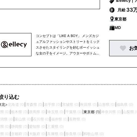
＆
33
月給
東京都
MD
コンセプトは「LIKE A BOY」 メンズカジ
ュアルファッションやストリートをミック
お
スさせたスタイリングを好むボーイッシュ
な女の子をイメージ。アウターやボトム、
オーバーサイズシャツなどは、ユニセック
スでも着られるサイズ感で展開していま
す。
絞り込む
東北
>
北海道 (0)
|
青森県 (0)
|
岩手県 (0)
|
宮城県 (0)
|
秋田県 (0)
|
山形県 (0)
|
福島県 (0)
県 (0)
|
栃木県 (0)
|
群馬県 (0)
|
埼玉県 (0)
|
千葉県 (0)
|
東京都 (1)
|
神奈川県 (0)
|
山梨県 (
潟県 (0)
|
富山県 (0)
|
石川県 (0)
|
福井県 (0)
|
長野県 (0)
県 (0)
|
静岡県 (0)
|
愛知県 (0)
|
三重県 (0)
県 (0)
|
京都府 (0)
|
大阪府 (0)
|
兵庫県 (0)
|
奈良県 (0)
|
和歌山県 (0)