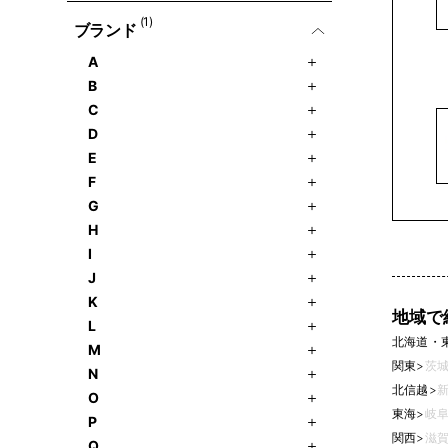
(1)
ブランド
A
B
C
D
E
F
G
H
I
J
K
地域で
L
北海道・
M
関東
>
茨城
N
北信越
>
新
O
東海
>
岐阜
P
関西
>
滋賀
Q