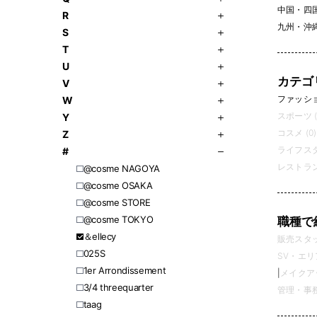
中国・四
R
九州・沖
S
T
U
カテゴ
V
ファッション
W
スポーツ (
Y
コスメ (0)
Z
ライフスタ
#
レストラン
@cosme NAGOYA
@cosme OSAKA
@cosme STORE
@cosme TOKYO
職種で
＆ellecy
販売スタッフ
025S
SV・エリ
1er Arrondissement
|
メイクアッ
3/4 threequarter
管理・事務 
​​taag