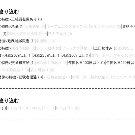
絞り込む
の特徴
>
正社員登用あり (1)
の特徴
>
急募 (1)
|
大量募集 (0)
|
オープニングスタッフ (0)
|
語学力を活かす (0)
|
資格を活
(1)
|
20代の店長が活躍中 (0)
|
路面店あり (0)
特徴
>
勤務地域限定 (1)
|
車通勤OK (0)
の特徴
>
扶養内勤務 (0)
|
シフト勤務 (0)
|
フレックス勤務 (0)
|
土日祝休み (1)
|
残業なし (
徴
>
月給20万以上 (1)
|
月給25万以上 (1)
|
月給30万以上 (1)
|
賞与・ボーナスあり (0)
|
イ
の特徴
>
交通費支給 (1)
|
その他手当あり (0)
|
年間休日100日以上 (1)
|
年間休日120日以上 
取得実績あり (0)
|
託児所あり (0)
材像の特徴
>
経験者優遇 (1)
|
未経験者歓迎 (0)
|
新卒・第二新卒歓迎 (0)
|
ブランクOK (0
絞り込む
(1)
|
400万円〜 (0)
|
500万円〜 (0)
|
600万円〜 (0)