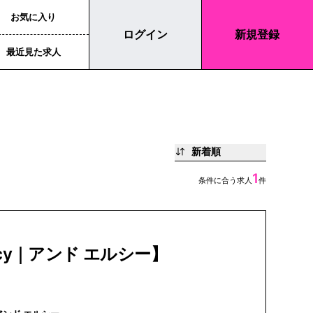
お気に入り
ログイン
新規登録
最近見た求人
新着順
1
条件に合う求人
件
lecy｜アンド エルシー】