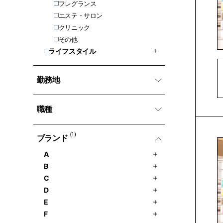
フレグランス
エステ・サロン
クリニック
その他
ライフスタイル
勤務地
職種
(1)
ブランド
A
B
C
D
E
F