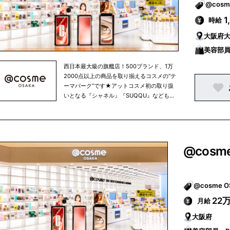
1
時給
大阪府
美容部員
西日本最大級の旗艦店！500ブランド、1万
2000点以上の商品を取り揃えるコスメの“テ
ーマパーク”です★アットコスメ初の取り扱
いとなる『シャネル』『SUQQU』などもラ
インナップ！これからくるコスメを先取りで
きる≪ネクストトレンドゾーン≫や期間限定
のポップアップスペース、好きなサンプルが
無料で手に入る≪サンプル自販機≫など、た
くさん比べて、自由に試して、新しいコスメ
@cosm
との出会いを体験いただけます。
22
月給
大阪府