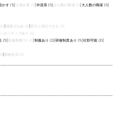
かす (1)
|
上場企業 (0)
|
外資系 (1)
|
少人数の職場 (0)
|
大人数の職場 (1)
|
0)
|
残業少なめ (0)
|
育児と両立できる (0)
ンセンティブあり (0)
(1)
|
私服勤務OK (0)
|
制服あり (2)
|
研修制度あり (1)
|
社割可能 (2)
|
0)
|
経験必須 (0)