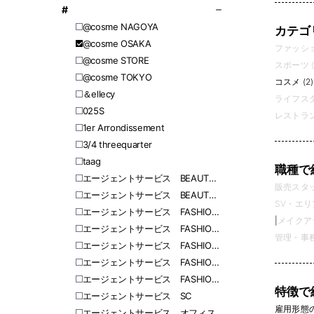
#
@cosme NAGOYA
カテゴ
@cosme OSAKA
ファッション
@cosme STORE
スポーツ (
@cosme TOKYO
コスメ (2)
＆ellecy
ライフスタ
025S
レストラン
1er Arrondissement
3/4 threequarter
​​taag
職種で
エージェントサービス BEAUTY 東日本
販売スタッフ
エージェントサービス BEAUTY 西日本
SV・エリ
エージェントサービス FASHION 北海道
|
メイクアッ
エージェントサービス FASHION 愛知
管理・事務 
エージェントサービス FASHION 福岡
エージェントサービス FASHION 関東
エージェントサービス FASHION 関西
特徴で
エージェントサービス SC
雇用形態
エージェントサービス オフィス