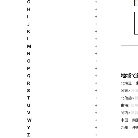
G
H
I
J
K
L
M
N
O
P
地域で
Q
R
北海道・
S
関東
>
茨城
T
北信越
>
新
U
東海
>
岐阜
V
関西
>
滋賀
W
中国・四
Y
九州・沖
Z