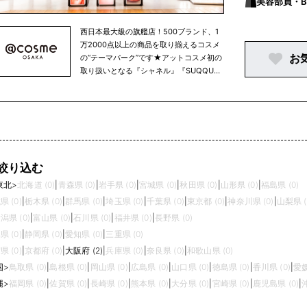
美容部員・B
西日本最大級の旗艦店！500ブランド、1
万2000点以上の商品を取り揃えるコスメ
お
の“テーマパーク”です★アットコスメ初の
取り扱いとなる『シャネル』『SUQQU』
などもラインナップ！これからくるコスメ
を先取りできる≪ネクストトレンドゾーン
≫や期間限定のポップアップスペース、好
きなサンプルが無料で手に入る≪サンプル
自販機≫など、たくさん比べて、自由に試
して、新しいコスメとの出会いを体験いた
だけます。
絞り込む
東北
>
北海道 (0)
|
青森県 (0)
|
岩手県 (0)
|
宮城県 (0)
|
秋田県 (0)
|
山形県 (0)
|
福島県 (0)
県 (0)
|
栃木県 (0)
|
群馬県 (0)
|
埼玉県 (0)
|
千葉県 (0)
|
東京都 (0)
|
神奈川県 (0)
|
山梨県 (
潟県 (0)
|
富山県 (0)
|
石川県 (0)
|
福井県 (0)
|
長野県 (0)
県 (0)
|
静岡県 (0)
|
愛知県 (0)
|
三重県 (0)
県 (0)
|
京都府 (0)
|
大阪府 (2)
|
兵庫県 (0)
|
奈良県 (0)
|
和歌山県 (0)
国
>
鳥取県 (0)
|
島根県 (0)
|
岡山県 (0)
|
広島県 (0)
|
山口県 (0)
|
徳島県 (0)
|
香川県 (0)
|
愛媛
縄
>
福岡県 (0)
|
佐賀県 (0)
|
長崎県 (0)
|
熊本県 (0)
|
大分県 (0)
|
宮崎県 (0)
|
鹿児島県 (0)
|