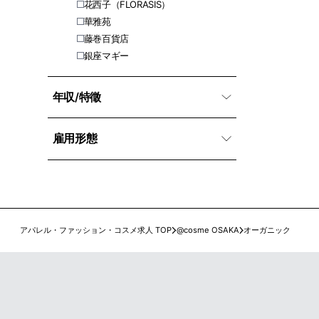
花西子（FLORASIS）
華雅苑
藤巻百貨店
銀座マギー
年収/特徵
雇用形態
アパレル・ファッション・コスメ求人 TOP
@cosme OSAKA
オーガニック