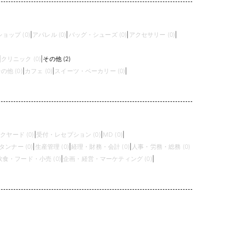
ョップ (0)
|
アパレル (0)
|
バッグ・シューズ (0)
|
アクセサリー (0)
|
|
クリニック (0)
|
その他 (2)
の他 (0)
|
カフェ (0)
|
スイーツ・ベーカリー (0)
|
クヤード (0)
|
受付・レセプション (0)
|
MD (0)
|
タンナー (0)
|
生産管理 (0)
|
経理・財務・会計 (0)
|
人事・労務・総務 (0)
飲食・フード・小売 (0)
|
企画・経営・マーケティング (0)
|