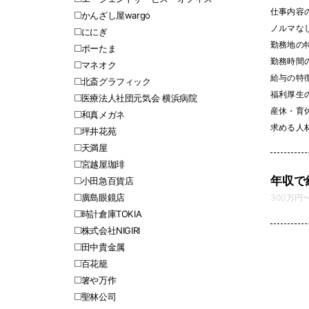
仕事内容
かんざし屋wargo
ノルマなし 
ににぎ
勤務地の
ポーたま
勤務時間
マネオク
給与の特
北斎グラフィック
福利厚生
医療法人社団元気会 横浜病院
産休・育休
和真メガネ
求める人
坪井花苑
天満屋
宮越屋珈琲
年収で
小田急百貨店
廣島眼鏡店
300万円〜 
時計倉庫TOKIA
株式会社NIGIRI
田中貴金属
百花籠
箸や万作
聖林公司