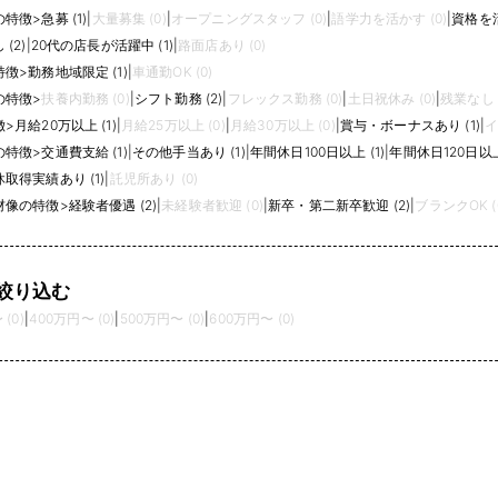
の特徴
>
急募 (1)
|
大量募集 (0)
|
オープニングスタッフ (0)
|
語学力を活かす (0)
|
資格を活
(2)
|
20代の店長が活躍中 (1)
|
路面店あり (0)
特徴
>
勤務地域限定 (1)
|
車通勤OK (0)
の特徴
>
扶養内勤務 (0)
|
シフト勤務 (2)
|
フレックス勤務 (0)
|
土日祝休み (0)
|
残業なし (
徴
>
月給20万以上 (1)
|
月給25万以上 (0)
|
月給30万以上 (0)
|
賞与・ボーナスあり (1)
|
イ
の特徴
>
交通費支給 (1)
|
その他手当あり (1)
|
年間休日100日以上 (1)
|
年間休日120日以上 
取得実績あり (1)
|
託児所あり (0)
材像の特徴
>
経験者優遇 (2)
|
未経験者歓迎 (0)
|
新卒・第二新卒歓迎 (2)
|
ブランクOK (
絞り込む
(0)
|
400万円〜 (0)
|
500万円〜 (0)
|
600万円〜 (0)