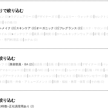
リで絞り込む
 (0)
>
ラグジュアリー (0)
|
デザイナーズ (0)
|
ジュエリー・ウォッチ (0)
|
セレクトシ
0)
|
その他 (0)
>
メイク (2)
|
スキンケア (2)
|
オーガニック (2)
|
フレグランス (2)
|
エステ・サロン (0)
イル (0)
>
インテリア (0)
|
家具 (0)
|
雑貨 (0)
|
ホーム＆キッチンウェア (0)
|
家電 (0)
|
そ
・専門料理店 (0)
|
ホテル (0)
絞り込む
 (0)
|
美容部員・BA (2)
|
副店長 (0)
|
店長 (0)
|
WEB/EC担当 (0)
|
デザイナー (0)
|
バッ
アマネージャー (0)
|
営業 (0)
|
VMD (0)
|
バイヤー (0)
|
トレーナー (0)
|
広報・PR (0)
|
パ
プアーティスト (0)
|
エステティシャン (0)
|
セラピスト (0)
|
美容カウンセラー (0)
|
(0)
|
販売・外食・アミューズメント (0)
|
医療・福祉・教育・保育 (0)
|
その他 (0)
絞り込む
の特徴
>
正社員登用あり (2)