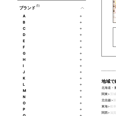
(1)
ブランド
A
B
C
D
E
F
G
H
I
J
K
地域で
L
北海道・
M
関東
>
茨城
N
北信越
>
新
O
東海
>
岐阜
P
関西
>
滋賀
Q