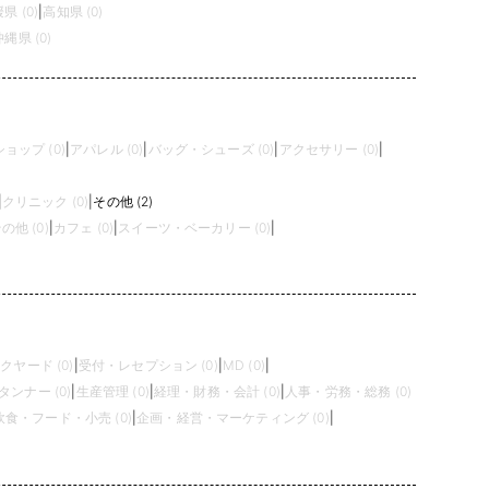
県 (0)
|
高知県 (0)
沖縄県 (0)
ョップ (0)
|
アパレル (0)
|
バッグ・シューズ (0)
|
アクセサリー (0)
|
|
クリニック (0)
|
その他 (2)
の他 (0)
|
カフェ (0)
|
スイーツ・ベーカリー (0)
|
クヤード (0)
|
受付・レセプション (0)
|
MD (0)
|
タンナー (0)
|
生産管理 (0)
|
経理・財務・会計 (0)
|
人事・労務・総務 (0)
飲食・フード・小売 (0)
|
企画・経営・マーケティング (0)
|