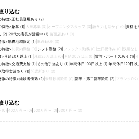
絞り込む
の特徴
>
正社員登用あり (2)
の特徴
>
急募 (1)
|
大量募集 (0)
|
オープニングスタッフ (0)
|
語学力を活かす (0)
|
資格を活
(2)
|
20代の店長が活躍中 (1)
|
路面店あり (0)
特徴
>
勤務地域限定 (1)
|
車通勤OK (0)
の特徴
>
扶養内勤務 (0)
|
シフト勤務 (2)
|
フレックス勤務 (0)
|
土日祝休み (0)
|
残業なし (
徴
>
月給20万以上 (1)
|
月給25万以上 (0)
|
月給30万以上 (0)
|
賞与・ボーナスあり (1)
|
イ
の特徴
>
交通費支給 (1)
|
その他手当あり (1)
|
年間休日100日以上 (1)
|
年間休日120日以上 
取得実績あり (1)
|
託児所あり (0)
材像の特徴
>
経験者優遇 (2)
|
未経験者歓迎 (0)
|
新卒・第二新卒歓迎 (2)
|
ブランクOK (
絞り込む
(0)
|
400万円〜 (0)
|
500万円〜 (0)
|
600万円〜 (0)