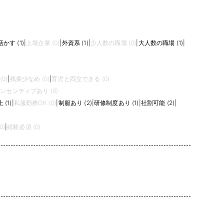
かす (1)
|
上場企業 (0)
|
外資系 (1)
|
少人数の職場 (0)
|
大人数の職場 (1)
|
0)
|
残業少なめ (0)
|
育児と両立できる (0)
ンセンティブあり (0)
(1)
|
私服勤務OK (0)
|
制服あり (2)
|
研修制度あり (1)
|
社割可能 (2)
|
0)
|
経験必須 (0)