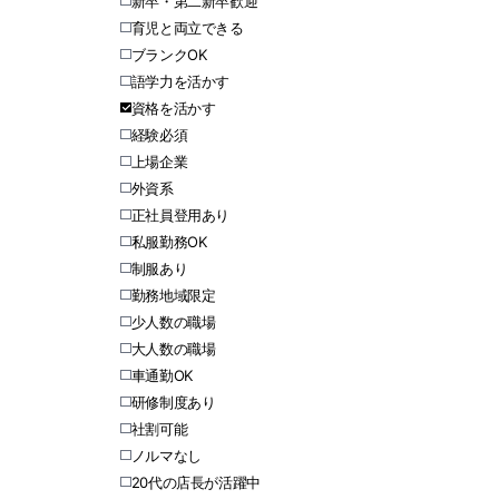
新卒・第二新卒歓迎
育児と両立できる
ブランクOK
語学力を活かす
資格を活かす
経験必須
上場企業
外資系
正社員登用あり
私服勤務OK
制服あり
勤務地域限定
少人数の職場
大人数の職場
車通勤OK
研修制度あり
社割可能
ノルマなし
20代の店長が活躍中