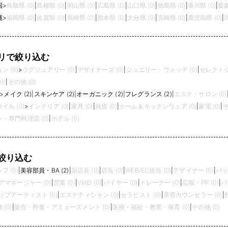
国
>
鳥取県 (0)
|
島根県 (0)
|
岡山県 (0)
|
広島県 (0)
|
山口県 (0)
|
徳島県 (0)
|
香川県 (0)
|
愛媛
縄
>
福岡県 (0)
|
佐賀県 (0)
|
長崎県 (0)
|
熊本県 (0)
|
大分県 (0)
|
宮崎県 (0)
|
鹿児島県 (0)
|
リで絞り込む
 (0)
>
ラグジュアリー (0)
|
デザイナーズ (0)
|
ジュエリー・ウォッチ (0)
|
セレクトシ
0)
|
その他 (0)
>
メイク (2)
|
スキンケア (2)
|
オーガニック (2)
|
フレグランス (2)
|
エステ・サロン (0)
イル (0)
>
インテリア (0)
|
家具 (0)
|
雑貨 (0)
|
ホーム＆キッチンウェア (0)
|
家電 (0)
|
そ
・専門料理店 (0)
|
ホテル (0)
絞り込む
 (0)
|
美容部員・BA (2)
|
副店長 (0)
|
店長 (0)
|
WEB/EC担当 (0)
|
デザイナー (0)
|
バッ
アマネージャー (0)
|
営業 (0)
|
VMD (0)
|
バイヤー (0)
|
トレーナー (0)
|
広報・PR (0)
|
パ
プアーティスト (0)
|
エステティシャン (0)
|
セラピスト (0)
|
美容カウンセラー (0)
|
(0)
|
販売・外食・アミューズメント (0)
|
医療・福祉・教育・保育 (0)
|
その他 (0)