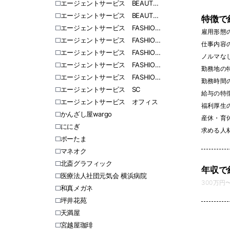
エージェントサービス BEAUTY 東日本
エージェントサービス BEAUTY 西日本
特徴で
エージェントサービス FASHION 北海道
雇用形態
エージェントサービス FASHION 愛知
仕事内容
エージェントサービス FASHION 福岡
ノルマなし 
エージェントサービス FASHION 関東
勤務地の
エージェントサービス FASHION 関西
勤務時間
エージェントサービス SC
給与の特
エージェントサービス オフィス
福利厚生
かんざし屋wargo
産休・育休
ににぎ
求める人
ポーたま
マネオク
北斎グラフィック
年収で
医療法人社団元気会 横浜病院
300万円〜 
和真メガネ
坪井花苑
天満屋
宮越屋珈琲