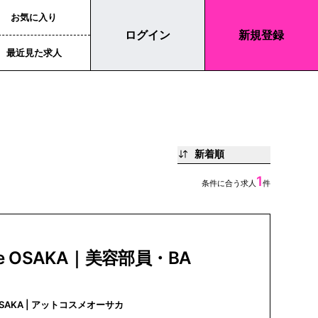
お気に入り
ログイン
新規登録
最近見た求人
新着順
1
条件に合う求人
件
e OSAKA｜美容部員・BA
@cosme OSAKA | アットコスメオーサカ