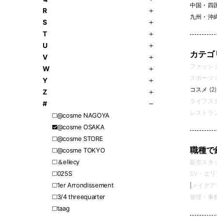
中国・四
R
九州・沖
S
T
U
カテゴ
V
ファッション
W
スポーツ (
Y
コスメ (2)
Z
ライフスタ
#
レストラン
@cosme NAGOYA
@cosme OSAKA
@cosme STORE
職種で
@cosme TOKYO
＆ellecy
販売スタッフ
025S
SV・エリ
1er Arrondissement
|
メイクアッ
3/4 threequarter
管理・事務 
​​taag