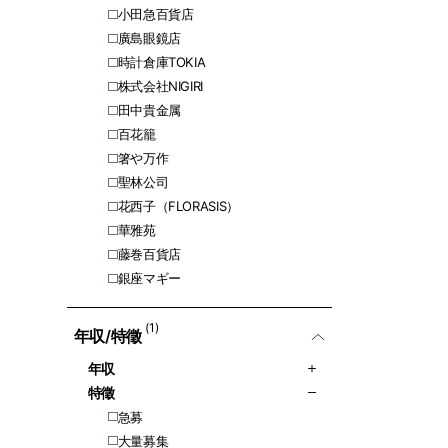
小田急百貨店
廣島眼鏡店
時計倉庫TOKIA
株式会社NIGIRI
田中貴金属
百花籠
箸や万作
聖林公司
花西子（FLORASIS）
華雅苑
藤巻百貨店
銀座マギー
(1)
年収/特徵
年収
特徵
急募
大量募集