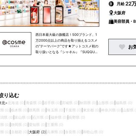
22
月給
大阪府
美容部員・B
西日本最大級の旗艦店！500ブランド、1
万2000点以上の商品を取り揃えるコスメ
お
の“テーマパーク”です★アットコスメ初の
取り扱いとなる『シャネル』『SUQQU』
などもラインナップ！これからくるコスメ
を先取りできる≪ネクストトレンドゾーン
≫や期間限定のポップアップスペース、好
きなサンプルが無料で手に入る≪サンプル
自販機≫など、たくさん比べて、自由に試
して、新しいコスメとの出会いを体験いた
だけます。
絞り込む
東北
>
北海道 (0)
|
青森県 (0)
|
岩手県 (0)
|
宮城県 (0)
|
秋田県 (0)
|
山形県 (0)
|
福島県 (0)
県 (0)
|
栃木県 (0)
|
群馬県 (0)
|
埼玉県 (0)
|
千葉県 (0)
|
東京都 (0)
|
神奈川県 (0)
|
山梨県 (
潟県 (0)
|
富山県 (0)
|
石川県 (0)
|
福井県 (0)
|
長野県 (0)
県 (0)
|
静岡県 (0)
|
愛知県 (0)
|
三重県 (0)
県 (0)
|
京都府 (0)
|
大阪府 (2)
|
兵庫県 (0)
|
奈良県 (0)
|
和歌山県 (0)