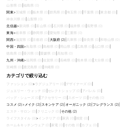
山形県 (0)
|
福島県 (0)
関東
>
茨城県 (0)
|
栃木県 (0)
|
群馬県 (0)
|
埼玉県 (0)
|
千葉県 (0)
|
東京都 (0)
|
神奈川県 (0)
|
山梨県 (0)
北信越
>
新潟県 (0)
|
富山県 (0)
|
石川県 (0)
|
福井県 (0)
|
長野県 (0)
東海
>
岐阜県 (0)
|
静岡県 (0)
|
愛知県 (0)
|
三重県 (0)
関西
>
滋賀県 (0)
|
京都府 (0)
|
大阪府 (2)
|
兵庫県 (0)
|
奈良県 (0)
|
和歌山県 (0)
中国・四国
>
鳥取県 (0)
|
島根県 (0)
|
岡山県 (0)
|
広島県 (0)
|
山口県 (0)
|
徳島県 (0)
|
香川県 (0)
|
愛媛県 (0)
|
高知県 (0)
九州・沖縄
>
福岡県 (0)
|
佐賀県 (0)
|
長崎県 (0)
|
熊本県 (0)
|
大分県 (0)
|
宮崎県 (0)
|
鹿児島県 (0)
|
沖縄県 (0)
カテゴリで絞り込む
ファッション (0)
>
ラグジュアリー (0)
|
デザイナーズ (0)
|
ジュエリー・ウォッチ (0)
|
セレクトショップ (0)
|
アパレル (0)
|
バッグ・シューズ (0)
|
アクセサリー (0)
|
スポーツ (0)
|
その他 (0)
コスメ (2)
>
メイク (2)
|
スキンケア (2)
|
オーガニック (2)
|
フレグランス (2)
|
エステ・サロン (0)
|
クリニック (0)
|
その他 (2)
ライフスタイル (0)
>
インテリア (0)
|
家具 (0)
|
雑貨 (0)
|
ホーム＆キッチンウェア (0)
|
家電 (0)
|
その他 (0)
|
カフェ (0)
|