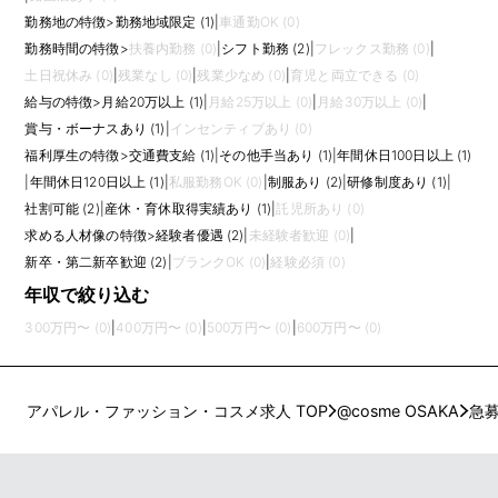
勤務地の特徴
>
勤務地域限定 (1)
|
車通勤OK (0)
勤務時間の特徴
>
扶養内勤務 (0)
|
シフト勤務 (2)
|
フレックス勤務 (0)
|
土日祝休み (0)
|
残業なし (0)
|
残業少なめ (0)
|
育児と両立できる (0)
給与の特徴
>
月給20万以上 (1)
|
月給25万以上 (0)
|
月給30万以上 (0)
|
賞与・ボーナスあり (1)
|
インセンティブあり (0)
福利厚生の特徴
>
交通費支給 (1)
|
その他手当あり (1)
|
年間休日100日以上 (1)
|
年間休日120日以上 (1)
|
私服勤務OK (0)
|
制服あり (2)
|
研修制度あり (1)
|
社割可能 (2)
|
産休・育休取得実績あり (1)
|
託児所あり (0)
求める人材像の特徴
>
経験者優遇 (2)
|
未経験者歓迎 (0)
|
新卒・第二新卒歓迎 (2)
|
ブランクOK (0)
|
経験必須 (0)
年収で絞り込む
300万円〜 (0)
|
400万円〜 (0)
|
500万円〜 (0)
|
600万円〜 (0)
アパレル・ファッション・コスメ求人 TOP
@cosme OSAKA
急