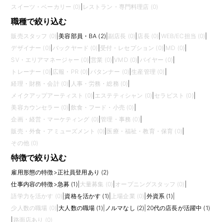
スイーツ・ベーカリー (0)
|
レストラン・専門料理店 (0)
職種で絞り込む
販売スタッフ (0)
|
美容部員・BA (2)
|
副店長 (0)
|
店長 (0)
|
WEB/EC担当 (0)
|
デザイナー (0)
|
バックヤード (0)
|
受付・レセプション (0)
|
MD (0)
|
SV・エリアマネージャー (0)
|
営業 (0)
|
VMD (0)
|
バイヤー (0)
|
トレーナー (0)
|
広報・PR (0)
|
パタンナー (0)
|
生産管理 (0)
|
経理・財務・会計 (0)
|
人事・労務・総務 (0)
|
メイクアップアーティスト (0)
|
エステティシャン (0)
|
セラピスト (0)
|
美容カウンセラー (0)
|
飲食・フード・小売 (0)
|
企画・経営・マーケティング (0)
|
管理・事務 (0)
|
販売・外食・アミューズメント (0)
|
医療・福祉・教育・保育 (0)
|
その他 (0)
特徴で絞り込む
雇用形態の特徴
>
正社員登用あり (2)
仕事内容の特徴
>
急募 (1)
|
大量募集 (0)
|
オープニングスタッフ (0)
|
語学力を活かす (0)
|
資格を活かす (1)
|
上場企業 (0)
|
外資系 (1)
|
少人数の職場 (0)
|
大人数の職場 (1)
|
ノルマなし (2)
|
20代の店長が活躍中 (1)
|
路面店あり (0)