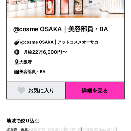
@cosme OSAKA｜美容部員・BA
@cosme OSAKA | アットコスメオーサカ
22万6,000円〜
月給
大阪府
美容部員・BA
お気に入り
詳細を見る
地域で絞り込む
北海道・東北
>
北海道 (0)
|
青森県 (0)
|
岩手県 (0)
|
宮城県 (0)
|
秋田県 (0)
|