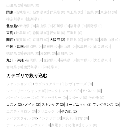
山形県 (0)
|
福島県 (0)
関東
>
茨城県 (0)
|
栃木県 (0)
|
群馬県 (0)
|
埼玉県 (0)
|
千葉県 (0)
|
東京都 (0)
|
神奈川県 (0)
|
山梨県 (0)
北信越
>
新潟県 (0)
|
富山県 (0)
|
石川県 (0)
|
福井県 (0)
|
長野県 (0)
東海
>
岐阜県 (0)
|
静岡県 (0)
|
愛知県 (0)
|
三重県 (0)
関西
>
滋賀県 (0)
|
京都府 (0)
|
大阪府 (2)
|
兵庫県 (0)
|
奈良県 (0)
|
和歌山県 (0)
中国・四国
>
鳥取県 (0)
|
島根県 (0)
|
岡山県 (0)
|
広島県 (0)
|
山口県 (0)
|
徳島県 (0)
|
香川県 (0)
|
愛媛県 (0)
|
高知県 (0)
九州・沖縄
>
福岡県 (0)
|
佐賀県 (0)
|
長崎県 (0)
|
熊本県 (0)
|
大分県 (0)
|
宮崎県 (0)
|
鹿児島県 (0)
|
沖縄県 (0)
カテゴリで絞り込む
ファッション (0)
>
ラグジュアリー (0)
|
デザイナーズ (0)
|
ジュエリー・ウォッチ (0)
|
セレクトショップ (0)
|
アパレル (0)
|
バッグ・シューズ (0)
|
アクセサリー (0)
|
スポーツ (0)
|
その他 (0)
コスメ (2)
>
メイク (2)
|
スキンケア (2)
|
オーガニック (2)
|
フレグランス (2)
|
エステ・サロン (0)
|
クリニック (0)
|
その他 (2)
ライフスタイル (0)
>
インテリア (0)
|
家具 (0)
|
雑貨 (0)
|
ホーム＆キッチンウェア (0)
|
家電 (0)
|
その他 (0)
|
カフェ (0)
|