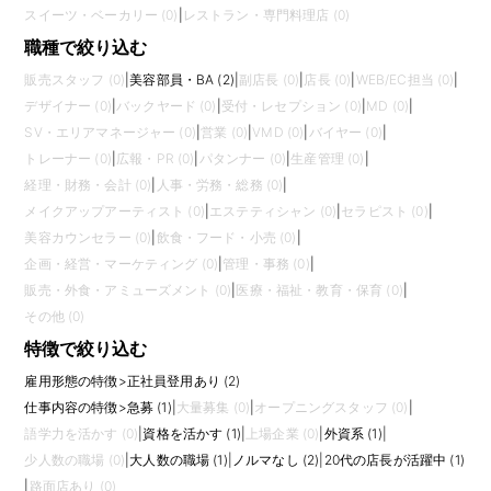
スイーツ・ベーカリー (0)
|
レストラン・専門料理店 (0)
職種で絞り込む
販売スタッフ (0)
|
美容部員・BA (2)
|
副店長 (0)
|
店長 (0)
|
WEB/EC担当 (0)
|
デザイナー (0)
|
バックヤード (0)
|
受付・レセプション (0)
|
MD (0)
|
SV・エリアマネージャー (0)
|
営業 (0)
|
VMD (0)
|
バイヤー (0)
|
トレーナー (0)
|
広報・PR (0)
|
パタンナー (0)
|
生産管理 (0)
|
経理・財務・会計 (0)
|
人事・労務・総務 (0)
|
メイクアップアーティスト (0)
|
エステティシャン (0)
|
セラピスト (0)
|
美容カウンセラー (0)
|
飲食・フード・小売 (0)
|
企画・経営・マーケティング (0)
|
管理・事務 (0)
|
販売・外食・アミューズメント (0)
|
医療・福祉・教育・保育 (0)
|
その他 (0)
特徴で絞り込む
雇用形態の特徴
>
正社員登用あり (2)
仕事内容の特徴
>
急募 (1)
|
大量募集 (0)
|
オープニングスタッフ (0)
|
語学力を活かす (0)
|
資格を活かす (1)
|
上場企業 (0)
|
外資系 (1)
|
少人数の職場 (0)
|
大人数の職場 (1)
|
ノルマなし (2)
|
20代の店長が活躍中 (1)
|
路面店あり (0)