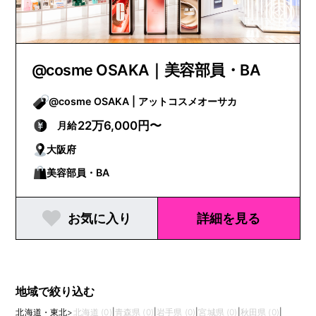
@cosme OSAKA｜美容部員・BA
@cosme OSAKA | アットコスメオーサカ
22万6,000円〜
月給
大阪府
美容部員・BA
お気に入り
詳細を見る
地域で絞り込む
北海道・東北
>
北海道 (0)
|
青森県 (0)
|
岩手県 (0)
|
宮城県 (0)
|
秋田県 (0)
|