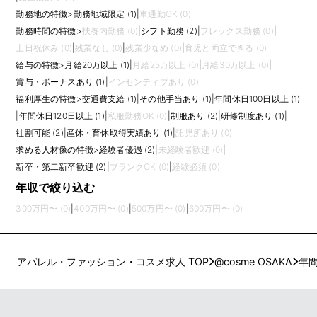
勤務地の特徴
>
勤務地域限定 (1)
|
車通勤OK (0)
勤務時間の特徴
>
扶養内勤務 (0)
|
シフト勤務 (2)
|
フレックス勤務 (0)
|
土日祝休み (0)
|
残業なし (0)
|
残業少なめ (0)
|
育児と両立できる (0)
給与の特徴
>
月給20万以上 (1)
|
月給25万以上 (0)
|
月給30万以上 (0)
|
賞与・ボーナスあり (1)
|
インセンティブあり (0)
福利厚生の特徴
>
交通費支給 (1)
|
その他手当あり (1)
|
年間休日100日以上 (1)
|
年間休日120日以上 (1)
|
私服勤務OK (0)
|
制服あり (2)
|
研修制度あり (1)
|
社割可能 (2)
|
産休・育休取得実績あり (1)
|
託児所あり (0)
求める人材像の特徴
>
経験者優遇 (2)
|
未経験者歓迎 (0)
|
新卒・第二新卒歓迎 (2)
|
ブランクOK (0)
|
経験必須 (0)
年収で絞り込む
300万円〜 (0)
|
400万円〜 (0)
|
500万円〜 (0)
|
600万円〜 (0)
アパレル・ファッション・コスメ求人 TOP
@cosme OSAKA
年間