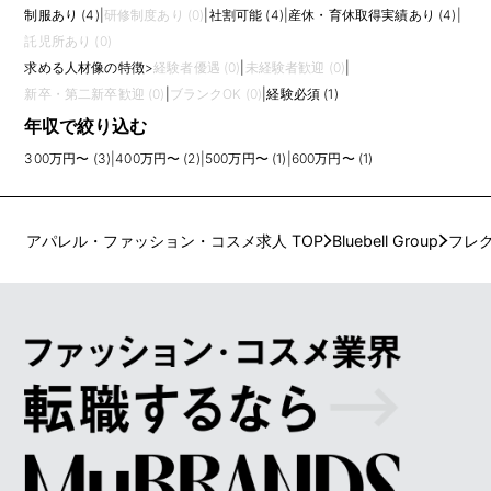
制服あり (4)
|
研修制度あり (0)
|
社割可能 (4)
|
産休・育休取得実績あり (4)
|
託児所あり (0)
求める人材像の特徴
>
経験者優遇 (0)
|
未経験者歓迎 (0)
|
新卒・第二新卒歓迎 (0)
|
ブランクOK (0)
|
経験必須 (1)
年収で絞り込む
300万円〜 (3)
|
400万円〜 (2)
|
500万円〜 (1)
|
600万円〜 (1)
アパレル・ファッション・コスメ求人 TOP
Bluebell Group
フレ