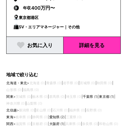
400万円〜
年収
東京都港区
SV・エリアマネージャー｜その他
お気に入り
詳細を見る
地域で絞り込む
北海道・東北
>
北海道 (0)
|
青森県 (0)
|
岩手県 (0)
|
宮城県 (0)
|
秋田県 (0)
|
山形県 (0)
|
福島県 (0)
関東
>
茨城県 (0)
|
栃木県 (0)
|
群馬県 (0)
|
埼玉県 (0)
|
千葉県 (1)
|
東京都 (1)
|
神奈川県 (0)
|
山梨県 (0)
北信越
>
新潟県 (0)
|
富山県 (0)
|
石川県 (0)
|
福井県 (0)
|
長野県 (0)
東海
>
岐阜県 (0)
|
静岡県 (0)
|
愛知県 (2)
|
三重県 (0)
関西
>
滋賀県 (0)
|
京都府 (0)
|
大阪府 (1)
|
兵庫県 (0)
|
奈良県 (0)
|
和歌山県 (0)