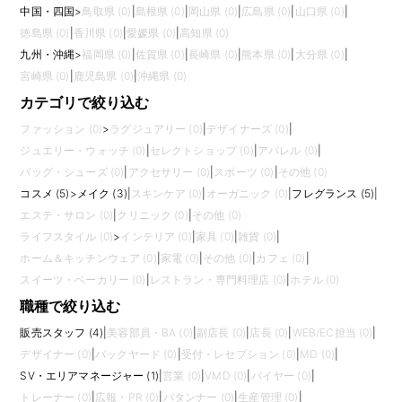
中国・四国
>
鳥取県 (0)
|
島根県 (0)
|
岡山県 (0)
|
広島県 (0)
|
山口県 (0)
|
徳島県 (0)
|
香川県 (0)
|
愛媛県 (0)
|
高知県 (0)
九州・沖縄
>
福岡県 (0)
|
佐賀県 (0)
|
長崎県 (0)
|
熊本県 (0)
|
大分県 (0)
|
宮崎県 (0)
|
鹿児島県 (0)
|
沖縄県 (0)
カテゴリで絞り込む
ファッション (0)
>
ラグジュアリー (0)
|
デザイナーズ (0)
|
ジュエリー・ウォッチ (0)
|
セレクトショップ (0)
|
アパレル (0)
|
バッグ・シューズ (0)
|
アクセサリー (0)
|
スポーツ (0)
|
その他 (0)
コスメ (5)
>
メイク (3)
|
スキンケア (0)
|
オーガニック (0)
|
フレグランス (5)
|
エステ・サロン (0)
|
クリニック (0)
|
その他 (0)
ライフスタイル (0)
>
インテリア (0)
|
家具 (0)
|
雑貨 (0)
|
ホーム＆キッチンウェア (0)
|
家電 (0)
|
その他 (0)
|
カフェ (0)
|
スイーツ・ベーカリー (0)
|
レストラン・専門料理店 (0)
|
ホテル (0)
職種で絞り込む
販売スタッフ (4)
|
美容部員・BA (0)
|
副店長 (0)
|
店長 (0)
|
WEB/EC担当 (0)
|
デザイナー (0)
|
バックヤード (0)
|
受付・レセプション (0)
|
MD (0)
|
SV・エリアマネージャー (1)
|
営業 (0)
|
VMD (0)
|
バイヤー (0)
|
トレーナー (0)
|
広報・PR (0)
|
パタンナー (0)
|
生産管理 (0)
|