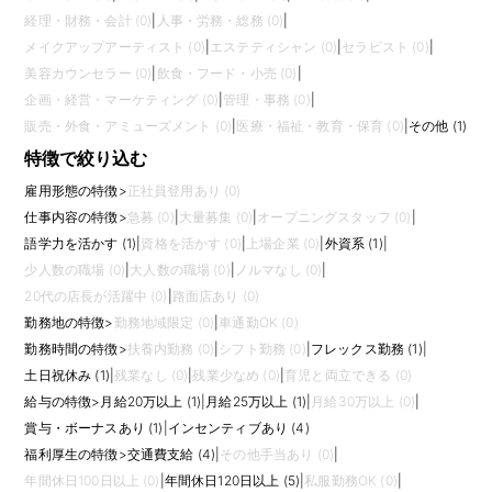
経理・財務・会計 (0)
|
人事・労務・総務 (0)
|
メイクアップアーティスト (0)
|
エステティシャン (0)
|
セラピスト (0)
|
美容カウンセラー (0)
|
飲食・フード・小売 (0)
|
企画・経営・マーケティング (0)
|
管理・事務 (0)
|
販売・外食・アミューズメント (0)
|
医療・福祉・教育・保育 (0)
|
その他 (1)
特徴で絞り込む
雇用形態の特徴
>
正社員登用あり (0)
仕事内容の特徴
>
急募 (0)
|
大量募集 (0)
|
オープニングスタッフ (0)
|
語学力を活かす (1)
|
資格を活かす (0)
|
上場企業 (0)
|
外資系 (1)
|
少人数の職場 (0)
|
大人数の職場 (0)
|
ノルマなし (0)
|
20代の店長が活躍中 (0)
|
路面店あり (0)
勤務地の特徴
>
勤務地域限定 (0)
|
車通勤OK (0)
勤務時間の特徴
>
扶養内勤務 (0)
|
シフト勤務 (0)
|
フレックス勤務 (1)
|
土日祝休み (1)
|
残業なし (0)
|
残業少なめ (0)
|
育児と両立できる (0)
給与の特徴
>
月給20万以上 (1)
|
月給25万以上 (1)
|
月給30万以上 (0)
|
賞与・ボーナスあり (1)
|
インセンティブあり (4)
福利厚生の特徴
>
交通費支給 (4)
|
その他手当あり (0)
|
年間休日100日以上 (0)
|
年間休日120日以上 (5)
|
私服勤務OK (0)
|