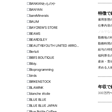
BANKANわものや
BANYAN
特徴で
bareMinerals
雇用形態
BAUM
仕事内容
BAYCREW’S STORE
ノルマなし 
BEAMS
勤務地の
BEARDSLEY
勤務時間
BEAUTY&YOUTH UNITED ARROWS
給与の特
Berluti
福利厚生
BIBI'S BOUTIQUE
産休・育休
Bibiy.
求める人
Bioprogramming
birds
BIRKENSTOCK
年収で
BLAMINK
300万円〜 
blanche étoile
BLUE BLUE
BLUE BLUE JAPAN
Blue Bottle Coffee