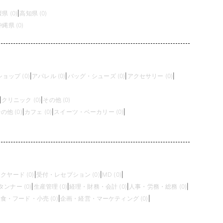
県 (0)
|
高知県 (0)
沖縄県 (0)
ョップ (0)
|
アパレル (0)
|
バッグ・シューズ (0)
|
アクセサリー (0)
|
|
クリニック (0)
|
その他 (0)
の他 (0)
|
カフェ (0)
|
スイーツ・ベーカリー (0)
|
クヤード (0)
|
受付・レセプション (0)
|
MD (0)
|
タンナー (0)
|
生産管理 (0)
|
経理・財務・会計 (0)
|
人事・労務・総務 (0)
|
食・フード・小売 (0)
|
企画・経営・マーケティング (0)
|