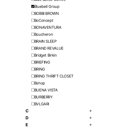
Bluebell Group
BOBBI BROWN
BoConcept
BONAVENTURA
Boucheron
BRAIN SLEEP
BRAND REVALUE
Bridget Birkin
BRIEFING
BRING
BRING THRIFT CLOSET
Bshop
BUENA VISTA
BURBERRY
BVLGARI
C
D
E