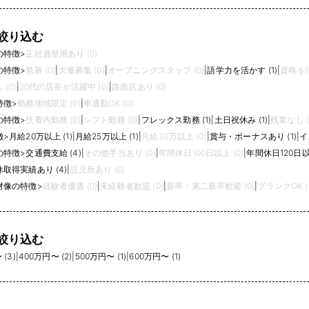
絞り込む
の特徴
>
正社員登用あり (0)
の特徴
>
急募 (0)
|
大量募集 (0)
|
オープニングスタッフ (0)
|
語学力を活かす (1)
|
資格を活
(0)
|
20代の店長が活躍中 (0)
|
路面店あり (0)
特徴
>
勤務地域限定 (0)
|
車通勤OK (0)
の特徴
>
扶養内勤務 (0)
|
シフト勤務 (0)
|
フレックス勤務 (1)
|
土日祝休み (1)
|
残業なし (
徴
>
月給20万以上 (1)
|
月給25万以上 (1)
|
月給30万以上 (0)
|
賞与・ボーナスあり (1)
|
イ
の特徴
>
交通費支給 (4)
|
その他手当あり (0)
|
年間休日100日以上 (0)
|
年間休日120日以上
取得実績あり (4)
|
託児所あり (0)
材像の特徴
>
経験者優遇 (0)
|
未経験者歓迎 (0)
|
新卒・第二新卒歓迎 (0)
|
ブランクOK (
絞り込む
(3)
|
400万円〜 (2)
|
500万円〜 (1)
|
600万円〜 (1)