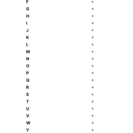
F
G
H
I
J
K
L
M
N
O
P
Q
R
S
T
U
V
W
Y