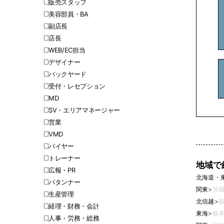
販売スタッフ
美容部員・BA
副店長
店長
WEB/EC担当
デザイナー
バックヤード
受付・レセプション
MD
SV・エリアマネージャー
営業
VMD
バイヤー
トレーナー
地域で
広報・PR
北海道・
パタンナー
関東
>
茨城
生産管理
北信越
>
新
経理・財務・会計
東海
>
岐阜
人事・労務・総務