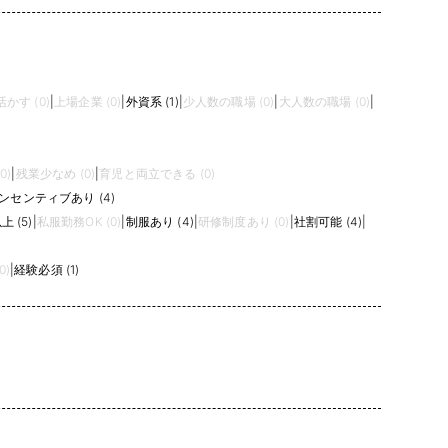
かす (0)
|
上場企業 (0)
|
外資系 (1)
|
少人数の職場 (0)
|
大人数の職場 (0)
|
0)
|
残業少なめ (0)
|
育児と両立できる (0)
ンセンティブあり (4)
 (5)
|
私服勤務OK (0)
|
制服あり (4)
|
研修制度あり (0)
|
社割可能 (4)
|
0)
|
経験必須 (1)