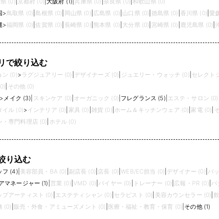
県 (0)
|
京都府 (0)
|
大阪府 (1)
|
兵庫県 (0)
|
奈良県 (0)
|
和歌山県 (0)
国
>
鳥取県 (0)
|
島根県 (0)
|
岡山県 (0)
|
広島県 (0)
|
山口県 (0)
|
徳島県 (0)
|
香川県 (0)
|
愛媛
縄
>
福岡県 (0)
|
佐賀県 (0)
|
長崎県 (0)
|
熊本県 (0)
|
大分県 (0)
|
宮崎県 (0)
|
鹿児島県 (0)
|
リで絞り込む
 (0)
>
ラグジュアリー (0)
|
デザイナーズ (0)
|
ジュエリー・ウォッチ (0)
|
セレクトシ
0)
|
その他 (0)
>
メイク (3)
|
スキンケア (0)
|
オーガニック (0)
|
フレグランス (5)
|
エステ・サロン (0)
イル (0)
>
インテリア (0)
|
家具 (0)
|
雑貨 (0)
|
ホーム＆キッチンウェア (0)
|
家電 (0)
|
そ
・専門料理店 (0)
|
ホテル (0)
絞り込む
 (4)
|
美容部員・BA (0)
|
副店長 (0)
|
店長 (0)
|
WEB/EC担当 (0)
|
デザイナー (0)
|
バッ
アマネージャー (1)
|
営業 (0)
|
VMD (0)
|
バイヤー (0)
|
トレーナー (0)
|
広報・PR (0)
|
パ
プアーティスト (0)
|
エステティシャン (0)
|
セラピスト (0)
|
美容カウンセラー (0)
|
飲
(0)
|
販売・外食・アミューズメント (0)
|
医療・福祉・教育・保育 (0)
|
その他 (1)