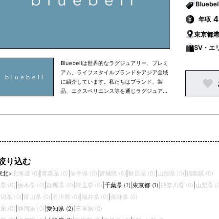
年収
東京都
SV・エ
Bluebellは世界的なラグジュアリー、プレミ
アム、ライフスタイルブランドをアジア全域
に紹介しています。私たちはブランド、製
品、エクスペリエンス等を通じラグジュアリ
ーで美しいものに対する情熱をアジアのお客
様と共有してきました。起業家精神、パート
ナーシップ精神を大切にし、マーケットの動
向に迅速かつ柔軟に対応することで、様々な
世界的ブランドと、常に変化し続けるアジア
の消費者との架け橋となります。
絞り込む
東北
>
北海道 (0)
|
青森県 (0)
|
岩手県 (0)
|
宮城県 (0)
|
秋田県 (0)
|
山形県 (0)
|
福島県 (0)
県 (0)
|
栃木県 (0)
|
群馬県 (0)
|
埼玉県 (0)
|
千葉県 (1)
|
東京都 (1)
|
神奈川県 (0)
|
山梨県 (0
潟県 (0)
|
富山県 (0)
|
石川県 (0)
|
福井県 (0)
|
長野県 (0)
県 (0)
|
静岡県 (0)
|
愛知県 (2)
|
三重県 (0)