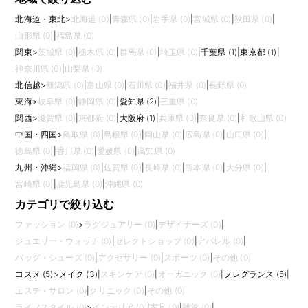
北海道・東北
>
北海道 (0)
|
青森県 (0)
|
岩手県 (0)
|
宮城県 (0)
|
秋田県 (0)
|
山形県 (0)
|
福島県 (0)
関東
>
茨城県 (0)
|
栃木県 (0)
|
群馬県 (0)
|
埼玉県 (0)
|
千葉県 (1)
|
東京都 (1)
|
神奈川県 (0)
|
山梨県 (0)
北信越
>
新潟県 (0)
|
富山県 (0)
|
石川県 (0)
|
福井県 (0)
|
長野県 (0)
東海
>
岐阜県 (0)
|
静岡県 (0)
|
愛知県 (2)
|
三重県 (0)
関西
>
滋賀県 (0)
|
京都府 (0)
|
大阪府 (1)
|
兵庫県 (0)
|
奈良県 (0)
|
和歌山県 (0)
中国・四国
>
鳥取県 (0)
|
島根県 (0)
|
岡山県 (0)
|
広島県 (0)
|
山口県 (0)
|
徳島県 (0)
|
香川県 (0)
|
愛媛県 (0)
|
高知県 (0)
九州・沖縄
>
福岡県 (0)
|
佐賀県 (0)
|
長崎県 (0)
|
熊本県 (0)
|
大分県 (0)
|
宮崎県 (0)
|
鹿児島県 (0)
|
沖縄県 (0)
カテゴリで絞り込む
ファッション (0)
>
ラグジュアリー (0)
|
デザイナーズ (0)
|
ジュエリー・ウォッチ (0)
|
セレクトショップ (0)
|
アパレル (0)
|
バッグ・シューズ (0)
|
アクセサリー (0)
|
スポーツ (0)
|
その他 (0)
コスメ (5)
>
メイク (3)
|
スキンケア (0)
|
オーガニック (0)
|
フレグランス (5)
|
エステ・サロン (0)
|
クリニック (0)
|
その他 (0)
ライフスタイル (0)
>
インテリア (0)
|
家具 (0)
|
雑貨 (0)
|