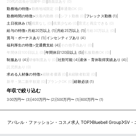
20代の店長が活躍中 (0)
|
路面店あり (0)
勤務地の特徴
>
勤務地域限定 (0)
|
車通勤OK (0)
勤務時間の特徴
>
扶養内勤務 (0)
|
シフト勤務 (0)
|
フレックス勤務 (1)
|
土日祝休み (1)
|
残業なし (0)
|
残業少なめ (0)
|
育児と両立できる (0)
給与の特徴
>
月給20万以上 (1)
|
月給25万以上 (1)
|
月給30万以上 (0)
|
賞与・ボーナスあり (1)
|
インセンティブあり (4)
福利厚生の特徴
>
交通費支給 (4)
|
その他手当あり (0)
|
年間休日100日以上 (0)
|
年間休日120日以上 (5)
|
私服勤務OK (0)
|
制服あり (4)
|
研修制度あり (0)
|
社割可能 (4)
|
産休・育休取得実績あり (4)
|
託児所あり (0)
求める人材像の特徴
>
経験者優遇 (0)
|
未経験者歓迎 (0)
|
新卒・第二新卒歓迎 (0)
|
ブランクOK (0)
|
経験必須 (1)
年収で絞り込む
300万円〜 (3)
|
400万円〜 (2)
|
500万円〜 (1)
|
600万円〜 (1)
アパレル・ファッション・コスメ求人 TOP
Bluebell Group
SV