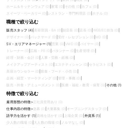
ホーム＆キッチンウェア (0)
|
家電 (0)
|
その他 (0)
|
カフェ (0)
|
スイーツ・ベーカリー (0)
|
レストラン・専門料理店 (0)
|
ホテル (0)
職種で絞り込む
販売スタッフ (4)
|
美容部員・BA (0)
|
副店長 (0)
|
店長 (0)
|
WEB/EC担当 (0)
|
デザイナー (0)
|
バックヤード (0)
|
受付・レセプション (0)
|
MD (0)
|
SV・エリアマネージャー (1)
|
営業 (0)
|
VMD (0)
|
バイヤー (0)
|
トレーナー (0)
|
広報・PR (0)
|
パタンナー (0)
|
生産管理 (0)
|
経理・財務・会計 (0)
|
人事・労務・総務 (0)
|
メイクアップアーティスト (0)
|
エステティシャン (0)
|
セラピスト (0)
|
美容カウンセラー (0)
|
飲食・フード・小売 (0)
|
企画・経営・マーケティング (0)
|
管理・事務 (0)
|
販売・外食・アミューズメント (0)
|
医療・福祉・教育・保育 (0)
|
その他 (1)
特徴で絞り込む
雇用形態の特徴
>
正社員登用あり (0)
仕事内容の特徴
>
急募 (0)
|
大量募集 (0)
|
オープニングスタッフ (0)
|
語学力を活かす (1)
|
資格を活かす (0)
|
上場企業 (0)
|
外資系 (1)
|
少人数の職場 (0)
|
大人数の職場 (0)
|
ノルマなし (0)
|