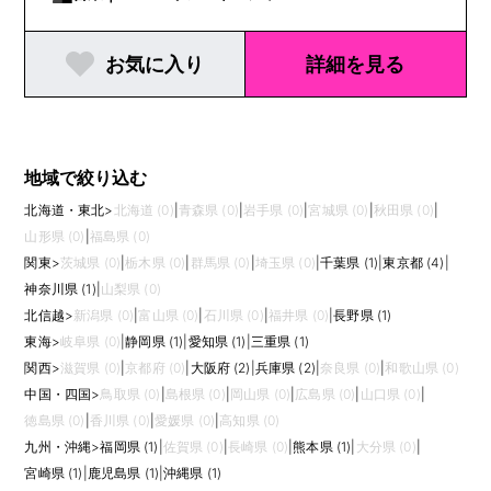
お気に入り
詳細を見る
地域で絞り込む
北海道・東北
>
北海道 (0)
|
青森県 (0)
|
岩手県 (0)
|
宮城県 (0)
|
秋田県 (0)
|
山形県 (0)
|
福島県 (0)
関東
>
茨城県 (0)
|
栃木県 (0)
|
群馬県 (0)
|
埼玉県 (0)
|
千葉県 (1)
|
東京都 (4)
|
神奈川県 (1)
|
山梨県 (0)
北信越
>
新潟県 (0)
|
富山県 (0)
|
石川県 (0)
|
福井県 (0)
|
長野県 (1)
東海
>
岐阜県 (0)
|
静岡県 (1)
|
愛知県 (1)
|
三重県 (1)
関西
>
滋賀県 (0)
|
京都府 (0)
|
大阪府 (2)
|
兵庫県 (2)
|
奈良県 (0)
|
和歌山県 (0)
中国・四国
>
鳥取県 (0)
|
島根県 (0)
|
岡山県 (0)
|
広島県 (0)
|
山口県 (0)
|
徳島県 (0)
|
香川県 (0)
|
愛媛県 (0)
|
高知県 (0)
九州・沖縄
>
福岡県 (1)
|
佐賀県 (0)
|
長崎県 (0)
|
熊本県 (1)
|
大分県 (0)
|
宮崎県 (1)
|
鹿児島県 (1)
|
沖縄県 (1)