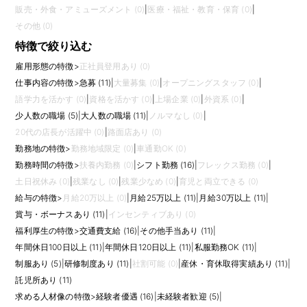
販売・外食・アミューズメント (0)
|
医療・福祉・教育・保育 (0)
|
その他 (0)
特徴で絞り込む
雇用形態の特徴
>
正社員登用あり (0)
仕事内容の特徴
>
急募 (11)
|
大量募集 (0)
|
オープニングスタッフ (0)
|
語学力を活かす (0)
|
資格を活かす (0)
|
上場企業 (0)
|
外資系 (0)
|
少人数の職場 (5)
|
大人数の職場 (11)
|
ノルマなし (0)
|
20代の店長が活躍中 (0)
|
路面店あり (0)
勤務地の特徴
>
勤務地域限定 (0)
|
車通勤OK (0)
勤務時間の特徴
>
扶養内勤務 (0)
|
シフト勤務 (16)
|
フレックス勤務 (0)
|
土日祝休み (0)
|
残業なし (0)
|
残業少なめ (0)
|
育児と両立できる (0)
給与の特徴
>
月給20万以上 (0)
|
月給25万以上 (11)
|
月給30万以上 (11)
|
賞与・ボーナスあり (11)
|
インセンティブあり (0)
福利厚生の特徴
>
交通費支給 (16)
|
その他手当あり (11)
|
年間休日100日以上 (11)
|
年間休日120日以上 (11)
|
私服勤務OK (11)
|
制服あり (5)
|
研修制度あり (11)
|
社割可能 (0)
|
産休・育休取得実績あり (11)
|
託児所あり (11)
求める人材像の特徴
>
経験者優遇 (16)
|
未経験者歓迎 (5)
|