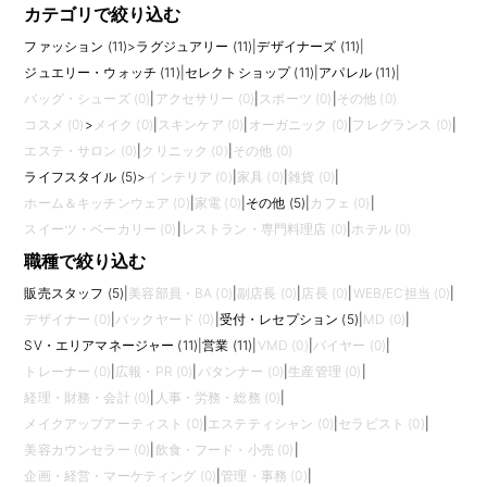
カテゴリで絞り込む
ファッション (11)
>
ラグジュアリー (11)
|
デザイナーズ (11)
|
ジュエリー・ウォッチ (11)
|
セレクトショップ (11)
|
アパレル (11)
|
バッグ・シューズ (0)
|
アクセサリー (0)
|
スポーツ (0)
|
その他 (0)
コスメ (0)
>
メイク (0)
|
スキンケア (0)
|
オーガニック (0)
|
フレグランス (0)
|
エステ・サロン (0)
|
クリニック (0)
|
その他 (0)
ライフスタイル (5)
>
インテリア (0)
|
家具 (0)
|
雑貨 (0)
|
ホーム＆キッチンウェア (0)
|
家電 (0)
|
その他 (5)
|
カフェ (0)
|
スイーツ・ベーカリー (0)
|
レストラン・専門料理店 (0)
|
ホテル (0)
職種で絞り込む
販売スタッフ (5)
|
美容部員・BA (0)
|
副店長 (0)
|
店長 (0)
|
WEB/EC担当 (0)
|
デザイナー (0)
|
バックヤード (0)
|
受付・レセプション (5)
|
MD (0)
|
SV・エリアマネージャー (11)
|
営業 (11)
|
VMD (0)
|
バイヤー (0)
|
トレーナー (0)
|
広報・PR (0)
|
パタンナー (0)
|
生産管理 (0)
|
経理・財務・会計 (0)
|
人事・労務・総務 (0)
|
メイクアップアーティスト (0)
|
エステティシャン (0)
|
セラピスト (0)
|
美容カウンセラー (0)
|
飲食・フード・小売 (0)
|
企画・経営・マーケティング (0)
|
管理・事務 (0)
|