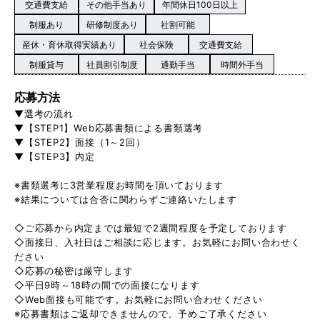
交通費支給
その他手当あり
年間休日100日以上
制服あり
研修制度あり
社割可能
産休・育休取得実績あり
社会保険
交通費支給
制服貸与
社員割引制度
通勤手当
時間外手当
応募方法
▼選考の流れ
▼【STEP1】Web応募書類による書類選考
▼【STEP2】面接（1～2回）
▼【STEP3】内定
※書類選考に3営業程度お時間を頂いております
※結果については合否に関わらずご連絡いたします
◇ご応募から内定までは最短で2週間程度を予定しております
◇面接日、入社日はご相談に応じます。お気軽にお問い合わせく
ださい
◇応募の秘密は厳守します
◇平日9時～18時の間での面接になります
◇Web面接も可能です。お気軽にお問い合わせください
※応募書類はご返却できませんので、予めご了承ください