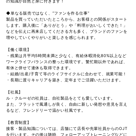
の知識が自然と身に付きます！
◆単なる販売ではなく、”ファンを作る仕事”
製品を買っていただいたところから、お客様との関係がスタート
します。購入後に「ありがとう」や「料理がおいしくできた！」
などを伝えに再来店してくださる方も多く、ブランドのファンを
増やしていくやりがいと楽しさを感じられます。
【働く環境】
・残業は月平均5時間未満と少なく、有給休暇消化80%以上など
ワークライフバランスの整った環境です。繁忙期以外であれば、
有休と併せて連休も取得できます。
・結婚/出産/子育て等のライフサイクルに合わせて、就業可能！
・長期に渡りキャリアを築き、定年までご活躍いただけます。
【社風】
ル・クルーゼの社員は、自社製品をとても愛しています。
また、フラットで風通しが良く、自由に新しい発想や意見を言え
るなど、フレンドリーで温かい社風です。
【教育制度】
接客・製品知識については、店舗にて店長や先輩社員からのOJT
を行います。その後は随時、フォローアップトレーニングなどに