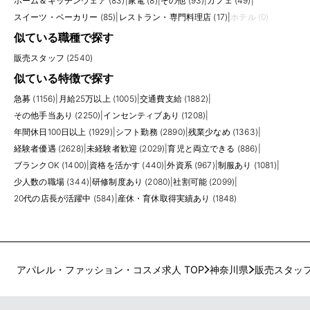
ホーム＆キッチンウェア (83)
|
家電 (8)
|
その他 (93)
|
カフェ (49)
|
スイーツ・ベーカリー (85)
|
レストラン・専門料理店 (17)
|
ホテル (0)
似ている職種で探す
販売スタッフ (2540)
似ている特徴で探す
急募 (1156)
|
月給25万以上 (1005)
|
交通費支給 (1882)
|
その他手当あり (2250)
|
インセンティブあり (1208)
|
年間休日100日以上 (1929)
|
シフト勤務 (2890)
|
残業少なめ (1363)
|
経験者優遇 (2628)
|
未経験者歓迎 (2029)
|
育児と両立できる (886)
|
ブランクOK (1400)
|
資格を活かす (440)
|
外資系 (967)
|
制服あり (1081)
|
少人数の職場 (344)
|
研修制度あり (2080)
|
社割可能 (2099)
|
20代の店長が活躍中 (584)
|
産休・育休取得実績あり (1848)
アパレル・ファッション・コスメ求人 TOP
神奈川県
販売スタッ