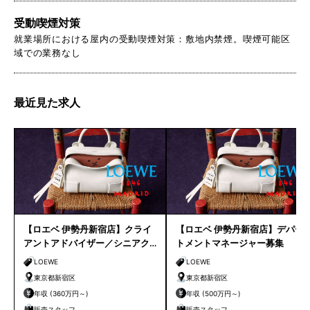
受動喫煙対策
就業場所における屋内の受動喫煙対策：敷地内禁煙。喫煙可能区
域での業務なし
最近見た求人
【ロエベ 伊勢丹新宿店】クライ
【ロエベ 伊勢丹新宿店】デパー
アントアドバイザー／シニアク
トメントマネージャー募集
ライアントアドバイザー募集
LOEWE
LOEWE
東京都新宿区
東京都新宿区
年収 (360万円～)
年収 (500万円～)
販売スタッフ
販売スタッフ