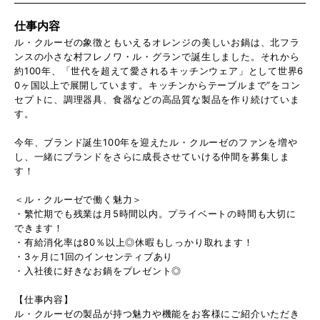
仕事内容
ル・クルーゼの象徴ともいえるオレンジの美しいお鍋は、北フラ
ンスの小さな村フレノワ・ル・グランで誕生しました。それから
約100年、「世代を超えて愛されるキッチンウェア」として世界6
0ヶ国以上で展開しています。キッチンからテーブルまで”をコン
セプトに、調理器具、食器などの高品質な製品を作り続けていま
す。
今年、ブランド誕生100年を迎えたル・クルーゼのファンを増や
し、一緒にブランドをさらに成長させていける仲間を募集しま
す！
＜ル・クルーゼで働く魅力＞
・繁忙期でも残業は月5時間以内。プライベートの時間も大切に
できます！
・有給消化率は80％以上◎休暇もしっかり取れます！
・3ヶ月に1回のインセンティブあり
・入社後に好きなお鍋をプレゼント◎
【仕事内容】
ル・クルーゼの製品が持つ魅力や機能をお客様にご紹介いただき