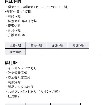
休日/休暇
・週休2日（4週8休※月9～10日のシフト制）
※年間休日：117日
・有給休暇
・特別休暇 年3日付与
・慶弔休暇
・育児休暇
・介護休暇 等
出産休暇
育児休暇
介護休暇
看護休暇
慶弔休暇
福利厚生
・インセンティブあり
・社会保険完備
・交通費規定支給
・制服貸与
・製品レンタル制度
・お鍋プレゼントあり（入社6ヶ月後）
・社員割引