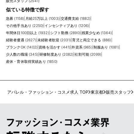
販売スタッフ (2541)
似ている特徴で探す
急募 (1158)
|
月給25万以上 (1003)
|
交通費支給 (1882)
|
その他手当あり (2250)
|
インセンティブあり (1206)
|
年間休日100日以上 (1932)
|
シフト勤務 (2890)
|
残業少なめ (1364)
|
経験者優遇 (2627)
|
未経験者歓迎 (2031)
|
育児と両立できる (886)
|
ブランクOK (1402)
|
資格を活かす (441)
|
外資系 (965)
|
制服あり (1081)
|
少人数の職場 (345)
|
研修制度あり (2082)
|
社割可能 (2099)
|
産休・育休取得実績あり (1850)
アパレル・ファッション・コスメ求人 TOP
東京都
販売スタッフ