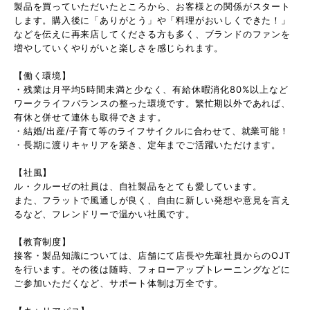
製品を買っていただいたところから、お客様との関係がスタート
します。購入後に「ありがとう」や「料理がおいしくできた！」
などを伝えに再来店してくださる方も多く、ブランドのファンを
増やしていくやりがいと楽しさを感じられます。
【働く環境】
・残業は月平均5時間未満と少なく、有給休暇消化80%以上など
ワークライフバランスの整った環境です。繁忙期以外であれば、
有休と併せて連休も取得できます。
・結婚/出産/子育て等のライフサイクルに合わせて、就業可能！
・長期に渡りキャリアを築き、定年までご活躍いただけます。
【社風】
ル・クルーゼの社員は、自社製品をとても愛しています。
また、フラットで風通しが良く、自由に新しい発想や意見を言え
るなど、フレンドリーで温かい社風です。
【教育制度】
接客・製品知識については、店舗にて店長や先輩社員からのOJT
を行います。その後は随時、フォローアップトレーニングなどに
ご参加いただくなど、サポート体制は万全です。