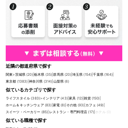
近隣の都道府県で探す
関東
>
茨城県 (20)
|
栃木県 (35)
|
群馬県 (20)
|
埼玉県 (154)
|
千葉県 (164)
|
東京都 (1383)
|
神奈川県 (314)
|
山梨県 (6)
似ているカテゴリで探す
ライフスタイル (383)
>
インテリア (43)
|
家具 (12)
|
雑貨 (150)
|
ホーム＆キッチンウェア (83)
|
家電 (8)
|
その他 (93)
|
カフェ (49)
|
スイーツ・ベーカリー (85)
|
レストラン・専門料理店 (17)
|
ホテル (0)
似ている職種で探す