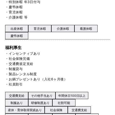
・特別休暇 年3日付与
・慶弔休暇
・育児休暇
・介護休暇 等
出産休暇
育児休暇
介護休暇
看護休暇
慶弔休暇
福利厚生
・インセンティブあり
・社会保険完備
・交通費規定支給
・制服貸与
・製品レンタル制度
・お鍋プレゼントあり（入社6ヶ月後）
・社員割引
交通費支給
その他手当あり
年間休日100日以上
制服あり
研修制度あり
社割可能
産休・育休取得実績あり
社会保険
交通費支給