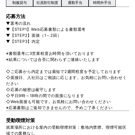
制服貸与
社員割引制度
通勤手当
時間外手当
応募方法
▼選考の流れ
▼【STEP1】Web応募書類による書類選考
▼【STEP2】面接（1～2回）
▼【STEP3】内定
※書類選考に3営業程度お時間を頂いております
※結果については合否に関わらずご連絡いたします
◇ご応募から内定までは最短で2週間程度を予定しております
◇面接日、入社日はご相談に応じます。お気軽にお問い合わせく
ださい
◇応募の秘密は厳守します
◇平日9時～18時の間での面接になります
◇Web面接も可能です。お気軽にお問い合わせください
※応募書類はご返却できませんので、予めご了承ください
受動喫煙対策
就業場所における屋内の受動喫煙対策：敷地内禁煙。喫煙可能区
域での業務なし