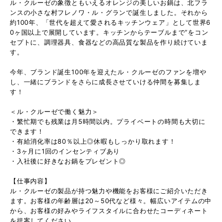
ル・クルーゼの象徴ともいえるオレンジの美しいお鍋は、北フラ
ンスの小さな村フレノワ・ル・グランで誕生しました。それから
約100年、「世代を超えて愛されるキッチンウェア」として世界6
0ヶ国以上で展開しています。キッチンからテーブルまで”をコン
セプトに、調理器具、食器などの高品質な製品を作り続けていま
す。
今年、ブランド誕生100年を迎えたル・クルーゼのファンを増や
し、一緒にブランドをさらに成長させていける仲間を募集しま
す！
＜ル・クルーゼで働く魅力＞
・繁忙期でも残業は月5時間以内。プライベートの時間も大切に
できます！
・有給消化率は80％以上◎休暇もしっかり取れます！
・3ヶ月に1回のインセンティブあり
・入社後に好きなお鍋をプレゼント◎
【仕事内容】
ル・クルーゼの製品が持つ魅力や機能をお客様にご紹介いただき
ます。お客様の年齢層は20～50代など様々。幅広いアイテムの中
から、お客様の好みやライフスタイルに合わせたコーディネート
を提案してください。