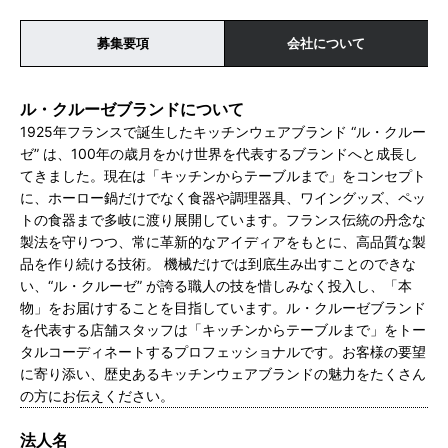
募集要項
会社について
ル・クルーゼブランドについて
1925年フランスで誕生したキッチンウェアブランド “ル・クルー
ゼ” は、100年の歳月をかけ世界を代表するブランドへと成長し
てきました。現在は「キッチンからテーブルまで」をコンセプト
に、ホーロー鍋だけでなく食器や調理器具、ワイングッズ、ペッ
トの食器まで多岐に渡り展開しています。フランス伝統の丹念な
製法を守りつつ、常に革新的なアイディアをもとに、高品質な製
品を作り続ける技術。 機械だけでは到底生み出すことのできな
い、“ル・クルーゼ” が誇る職人の技を惜しみなく投入し、「本
物」をお届けすることを目指しています。ル・クルーゼブランド
を代表する店舗スタッフは「キッチンからテーブルまで」をトー
タルコーディネートするプロフェッショナルです。お客様の要望
に寄り添い、歴史あるキッチンウェアブランドの魅力をたくさん
の方にお伝えください。
法人名