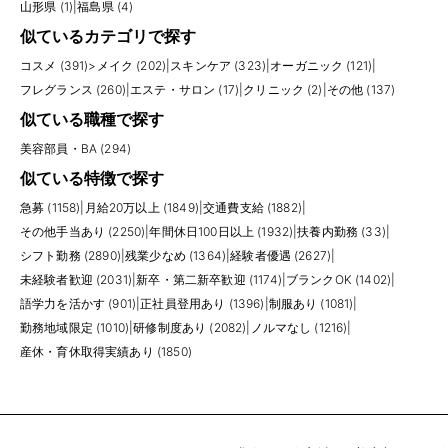
山形県 (1)
|
福島県 (4)
似ているカテゴリで探す
コスメ (391)
>
メイク (202)
|
スキンケア (323)
|
オーガニック (121)
|
フレグランス (260)
|
エステ・サロン (17)
|
クリニック (2)
|
その他 (137)
似ている職種で探す
美容部員・BA (294)
似ている特徴で探す
急募 (1158)
|
月給20万以上 (1849)
|
交通費支給 (1882)
|
その他手当あり (2250)
|
年間休日100日以上 (1932)
|
扶養内勤務 (33)
|
シフト勤務 (2890)
|
残業少なめ (1364)
|
経験者優遇 (2627)
|
未経験者歓迎 (2031)
|
新卒・第二新卒歓迎 (1174)
|
ブランクOK (1402)
|
語学力を活かす (901)
|
正社員登用あり (1396)
|
制服あり (1081)
|
勤務地域限定 (1010)
|
研修制度あり (2082)
|
ノルマなし (1216)
|
産休・育休取得実績あり (1850)