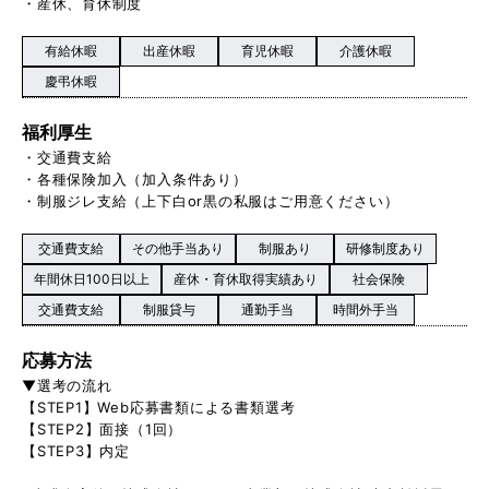
・産休、育休制度
有給休暇
出産休暇
育児休暇
介護休暇
慶弔休暇
福利厚生
・交通費支給
・各種保険加入（加入条件あり）
・制服ジレ支給（上下白or黒の私服はご用意ください）
交通費支給
その他手当あり
制服あり
研修制度あり
年間休日100日以上
産休・育休取得実績あり
社会保険
交通費支給
制服貸与
通勤手当
時間外手当
応募方法
▼選考の流れ
【STEP1】Web応募書類による書類選考
【STEP2】面接（1回）
【STEP3】内定