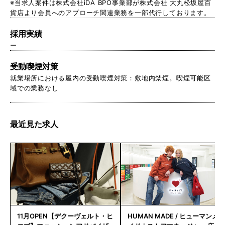
※当求人案件は株式会社iDA BPO事業部が株式会社 大丸松坂屋百
貨店より会員へのアプローチ関連業務を一部代行しております。
採用実績
ー
受動喫煙対策
就業場所における屋内の受動喫煙対策：敷地内禁煙。喫煙可能区
域での業務なし
最近見た求人
11月OPEN【デクーヴェルト・ヒ
HUMAN MADE / ヒューマンメ