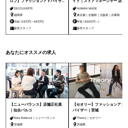
ロブ】ファッションアドバイザ
イド｜ストアマネージャー 店長
ー｜天神店
候補
DECOUVERTE
HUMAN MADE
福岡県
東京都｜京都府｜大阪府｜兵庫県
月給 (24万円～44万円)
年収 (434万円～)
販売スタッフ
販売スタッフ
あなたにオススメの求人
【ニューバランス】店舗正社員
【セオリー】ファッションアド
｜仙台パルコ
バイザー｜宮城
New Balance｜ニューバランス
Theory｜セオリー
宮城県
宮城県