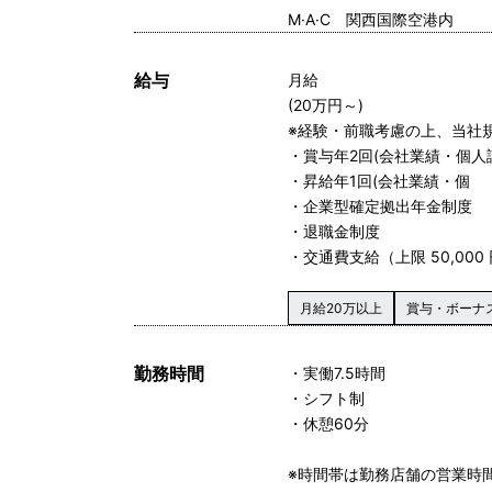
M·A·C 関西国際空港内
給与
月給
(20万円～)
※経験・前職考慮の上、当社
・賞与年2回(会社業績・個人
・昇給年1回(会社業績・個
・企業型確定拠出年金制度
・退職金制度
・交通費支給（上限 50,000
月給20万以上
賞与・ボーナ
勤務時間
・実働7.5時間
・シフト制
・休憩60分
※時間帯は勤務店舗の営業時