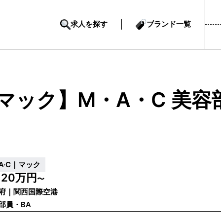
求人を探す
ブランド一覧
マック】M・A・C 美
·A·C｜マック
20万円
給
〜
府｜関西国際空港
部員・BA