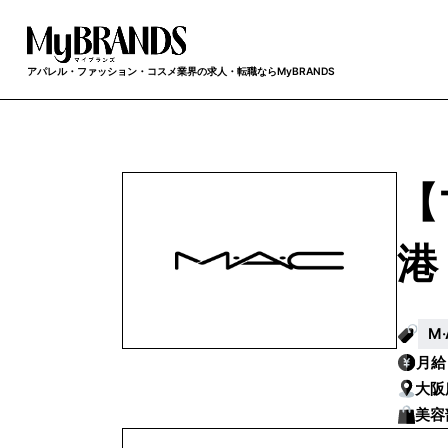
アパレル・ファッション・コスメ業界の求人・転職ならMyBRANDS
【
港
M
月
大阪
美容