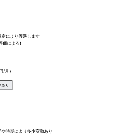
規定により優遇します
評価による)
 円/月）
スあり
間や時期により多少変動あり