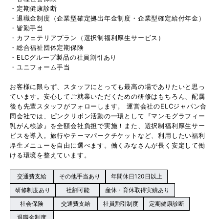
・定期健康診断
・退職金制度（企業型確定拠出年金制度・企業型確定給付年金）
・皆勤手当
・カフェテリアプラン（選択制福利厚生サービス）
・総合福祉団体定期保険
・ELCグループ製品の社員割引あり
・ユニフォーム手当
お客様に限らず、スタッフにとっても最高の場でありたいと思っ
ています。安心してご就業いただくための研修はもちろん、配属
後も先輩スタッフがフォローします。 運営会社のELCジャパン合
同会社では、ピンクリボン活動の一環として『マンモグラフィー
乳がん検診』を全額会社負担で実施！また、選択制福利厚生サー
ビスを導入。旅行やテーマパークチケットなど、利用したい福利
厚生メニューを自由に選べます。働くみなさんが長く安定して働
ける環境を整えています。
交通費支給
その他手当あり
年間休日120日以上
研修制度あり
社割可能
産休・育休取得実績あり
社会保険
交通費支給
社員割引制度
定期健康診断
退職金制度