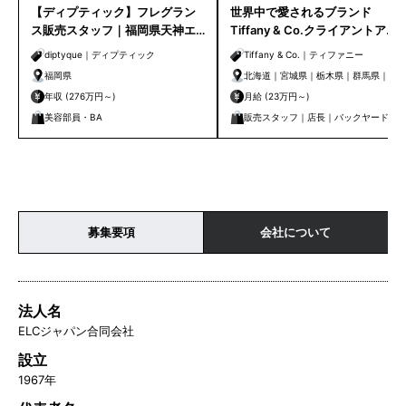
【ディプティック】フレグラン
世界中で愛されるブランド
ス販売スタッフ｜福岡県天神エ
Tiffany & Co.クライアントアド
リア
バイザー｜クライアントケアセ
diptyque｜ディプティック
Tiffany & Co.｜ティファニー
ンター
福岡県
北海道｜宮城県｜栃木県｜群馬県｜埼
玉県｜千葉県｜東京都｜神奈川県｜新
年収 (276万円～)
月給 (23万円～)
潟県｜石川県｜静岡県｜愛知県｜京都
美容部員・BA
販売スタッフ｜店長｜バックヤード｜
府｜大阪府｜兵庫県｜岡山県｜広島県
管理・事務
｜香川県｜福岡県｜熊本県｜鹿児島県
募集要項
会社について
法人名
ELCジャパン合同会社
設立
1967年