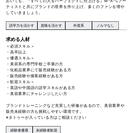
おいても、『すべての人をパーフェクトに仕上げる』M･A･Cアー
ティストと共にブランドの世界を作り上げ、多くのファンを増や
していきましょう。
語学力を活かす
資格を活かす
外資系
ノルマなし
求める人材
＜必須スキル＞
・高卒以上
＜優遇スキル＞
・美容系の専門学校ご卒業の方
・化粧品業界にて販売経験がある方
・販売経験や接客経験がある方
＜歓迎スキル＞
・英語や中国語の語学スキルがある方
・美容業界にチャレンジしたい方
ブランドトレーニングなど充実した研修があるので、美容業界や
販売未経験の方も挑戦しやすい環境です。
※タトゥーが入っている方はご相談ください
経験者優遇
未経験者歓迎