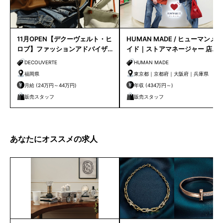
11月OPEN【デクーヴェルト・ヒ
HUMAN MADE / ヒューマンメ
ロブ】ファッションアドバイザ
イド｜ストアマネージャー 店長
ー｜天神店
候補
DECOUVERTE
HUMAN MADE
福岡県
東京都｜京都府｜大阪府｜兵庫県
月給 (24万円～44万円)
年収 (434万円～)
販売スタッフ
販売スタッフ
あなたにオススメの求人