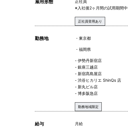
雇用形態
正社員
※入社後2ヶ月間の試用期間
正社員登用あり
勤務地
東京都
福岡県
- 伊勢丹新宿店
- 銀座三越店
- 新宿髙島屋店
- 渋谷ヒカリエ ShinQs 店
- 新丸ビル店
- 博多阪急店
勤務地域限定
給与
月給