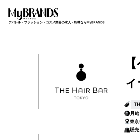
アパレル・ファッション・コスメ業界の求人・転職ならMyBRANDS
【
ィ
T
月
東京
販売