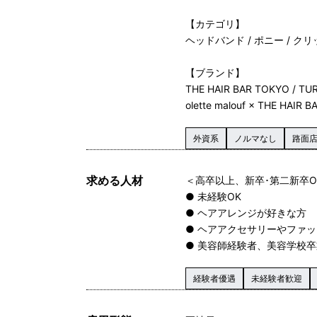
【カテゴリ】
ヘッドバンド / ポニー / クリッ
【ブランド】
THE HAIR BAR TOKYO / TURTL
olette malouf × THE HAIR BA
外資系
ノルマなし
路面
求める人材
＜高卒以上、新卒･第二新卒O
● 未経験OK
● ヘアアレンジが好きな方
● ヘアアクセサリーやファ
● 美容師経験者、美容学校
経験者優遇
未経験者歓迎