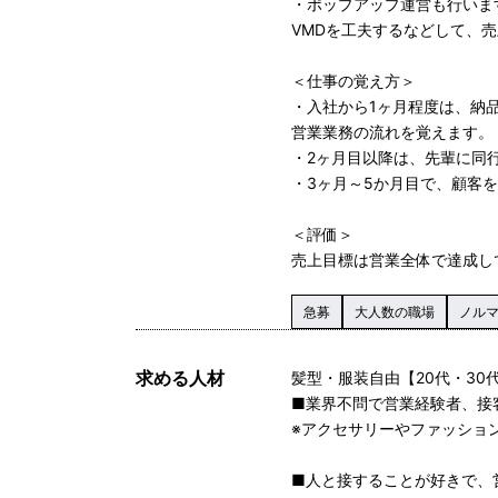
・ポップアップ運営も行いま
VMDを工夫するなどして、
＜仕事の覚え方＞
・入社から1ヶ月程度は、納
営業業務の流れを覚えます。
・2ヶ月目以降は、先輩に同
・3ヶ月～5か月目で、顧客
＜評価＞
売上目標は営業全体で達成し
急募
大人数の職場
ノル
求める人材
髪型・服装自由【20代・30
■業界不問で営業経験者、接
※アクセサリーやファッショ
■人と接することが好きで、