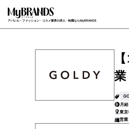
アパレル・ファッション・コスメ業界の求人・転職ならMyBRANDS
【
業
G
月
東京
営業