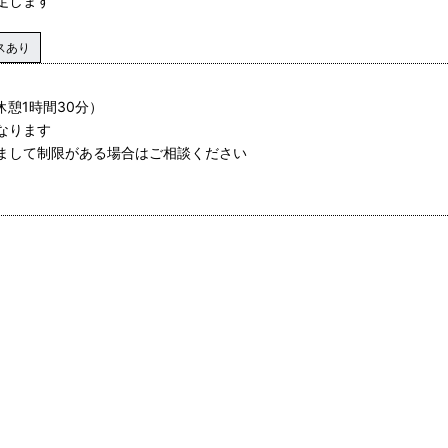
定します
スあり
休憩1時間30分）
なります
きまして制限がある場合はご相談ください