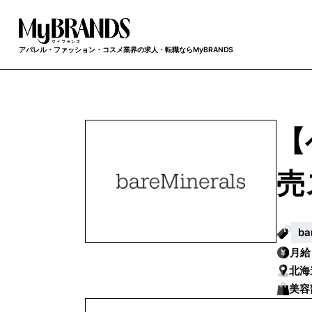
アパレル・ファッション・コスメ業界の求人・転職ならMyBRANDS
【
売
b
月
北海
美容