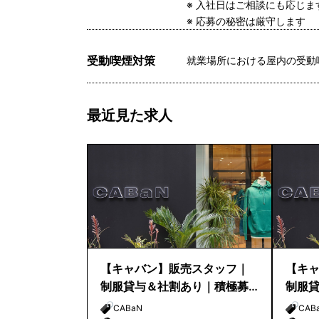
※ 入社日はご相談にも応じ
※ 応募の秘密は厳守します
受動喫煙対策
就業場所における屋内の受動
最近見た求人
【キャバン】販売スタッフ｜
【キ
制服貸与＆社割あり｜積極募
制服
集｜福岡店
集｜N
CABaN
CAB