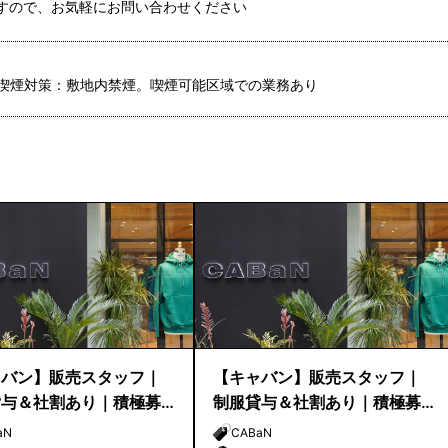
ますので、お気軽にお問い合わせください
喫煙対策：敷地内禁煙。喫煙可能区域での業務あり
ャバン】販売スタッフ｜
【キャバン】販売スタッフ｜
貸与＆社割あり｜積極募
制服貸与＆社割あり｜積極募
EWoMan横浜
集｜阪急うめだ本店
aN
CABaN