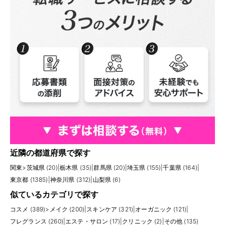
近隣の都道府県で探す
関東
>
茨城県 (20)
|
栃木県 (35)
|
群馬県 (20)
|
埼玉県 (155)
|
千葉県 (164)
|
東京都 (1385)
|
神奈川県 (312)
|
山梨県 (6)
似ているカテゴリで探す
コスメ (389)
>
メイク (200)
|
スキンケア (321)
|
オーガニック (121)
|
フレグランス (260)
|
エステ・サロン (17)
|
クリニック (2)
|
その他 (135)