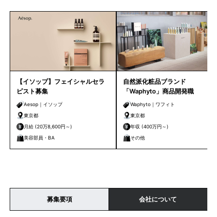
【イソップ】フェイシャルセラ
自然派化粧品ブランド
ピスト募集
「Waphyto」商品開発職
Aesop｜イソップ
Waphyto｜ワフィト
東京都
東京都
月給 (20万8,600円～)
年収 (400万円～)
美容部員・BA
その他
募集要項
会社について