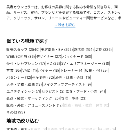
美容カウンセラーは、お客様の美容に関する悩みや希望を聞き取り、商
品、サービス、施術、プランなどを提案する職種です。コスメ、スキンケ
ア、クリニック、サロン、リユースやビューティー関連サービスなど、求
人によって扱う内容は異なります。美容部員・BAが店頭販売やタッチアッ
プを中心にするのに対し、美容カウンセラーは相談、ヒアリング、提案、
予約や契約前後のフォローに重点が置かれることがあります。
主な業務は、来店・問い合わせ対応、カウンセリング、肌や悩みの確認、
似ている職種で探す
サービス説明、プラン提案、予約管理、顧客情報の記録、アフターフォロ
販売スタッフ (2540)
|
美容部員・BA (292)
|
副店長 (194)
|
店長 (226)
|
ーなどです。医療や施術に関わる求人では、専門スタッフへつなぐ前の説
明や不安解消を担う場合もあります。お客様は悩みや不安を抱えて来店す
WEB/EC担当 (36)
|
デザイナー (27)
|
バックヤード (50)
|
ることが多いため、押し売りではなく、納得して選べるように丁寧に伝え
受付・レセプション (17)
|
MD (23)
|
SV・エリアマネージャー (38)
|
る力が求められます。
営業 (95)
|
VMD (11)
|
バイヤー (18)
|
トレーナー (4)
|
広報・PR (29)
|
パタンナー (12)
|
生産管理 (32)
|
経理・財務・会計 (11)
|
求人では、接客販売経験、美容業界経験、カウンセリング経験、受付経
験、営業経験、PC入力、予約管理の経験などが評価されます。未経験可の
人事・労務・総務 (13)
|
メイクアップアーティスト (9)
|
求人でも、相手の話をよく聞く姿勢、わかりやすい説明、個人情報を扱う
エステティシャン (7)
|
セラピスト (2)
|
飲食・フード・小売 (94)
|
慎重さが重要です。美容部員、エステティシャン、受付、営業からキャリ
企画・経営・マーケティング (25)
|
管理・事務 (23)
|
アチェンジする人にも向いています。
販売・外食・アミューズメント (12)
|
医療・福祉・教育・保育 (0)
|
応募前には、販売ノルマの有無、医療行為との役割分担、施術を行うか、
その他 (93)
予約管理だけでなく提案まで含むか、研修制度、シフト、顧客対応の範囲
地域で絞り込む
を確認しましょう。美容知識を活かしながら、お客様の意思決定を支えた
い方に合う職種です。相手に寄り添う接客と、正確な説明を両立できる人
北海道・東北
>
北海道 (0)
|
青森県 (0)
|
岩手県 (0)
|
宮城県 (0)
|
秋田県 (0)
|