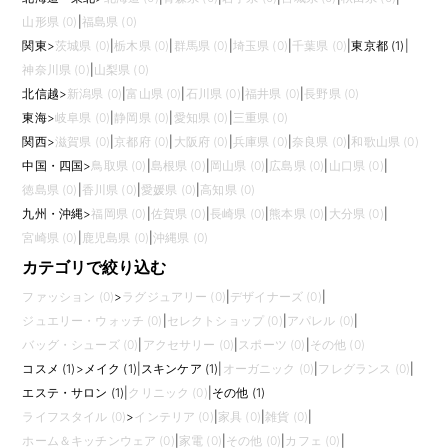
ほど活躍しやすい仕事です。
山形県 (0)
|
福島県 (0)
応募時には、接客販売、受付、カウンセリング、予約管理、クレーム対
関東
>
茨城県 (0)
|
栃木県 (0)
|
群馬県 (0)
|
埼玉県 (0)
|
千葉県 (0)
|
東京都 (1)
|
応、個人情報管理などの経験を整理し、相手の不安をどう解消してきたか
を説明できると評価されやすくなります。 また、求人ごとに求められる経
神奈川県 (0)
|
山梨県 (0)
験や裁量は異なるため、仕事内容、評価軸、研修、将来のキャリアパス、
北信越
>
新潟県 (0)
|
富山県 (0)
|
石川県 (0)
|
福井県 (0)
|
長野県 (0)
チーム体制まで確認して比較しましょう。
東海
>
岐阜県 (0)
|
静岡県 (0)
|
愛知県 (0)
|
三重県 (0)
関西
>
滋賀県 (0)
|
京都府 (0)
|
大阪府 (0)
|
兵庫県 (0)
|
奈良県 (0)
|
和歌山県 (0)
中国・四国
>
鳥取県 (0)
|
島根県 (0)
|
岡山県 (0)
|
広島県 (0)
|
山口県 (0)
|
徳島県 (0)
|
香川県 (0)
|
愛媛県 (0)
|
高知県 (0)
九州・沖縄
>
福岡県 (0)
|
佐賀県 (0)
|
長崎県 (0)
|
熊本県 (0)
|
大分県 (0)
|
宮崎県 (0)
|
鹿児島県 (0)
|
沖縄県 (0)
カテゴリで絞り込む
ファッション (0)
>
ラグジュアリー (0)
|
デザイナーズ (0)
|
ジュエリー・ウォッチ (0)
|
セレクトショップ (0)
|
アパレル (0)
|
バッグ・シューズ (0)
|
アクセサリー (0)
|
スポーツ (0)
|
その他 (0)
コスメ (1)
>
メイク (1)
|
スキンケア (1)
|
オーガニック (0)
|
フレグランス (0)
|
エステ・サロン (1)
|
クリニック (0)
|
その他 (1)
ライフスタイル (0)
>
インテリア (0)
|
家具 (0)
|
雑貨 (0)
|
ホーム＆キッチンウェア (0)
|
家電 (0)
|
その他 (0)
|
カフェ (0)
|