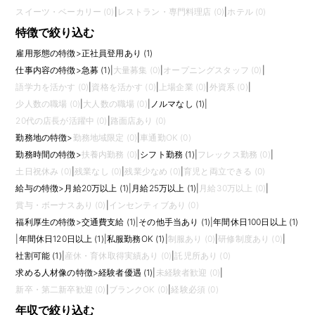
スイーツ・ベーカリー (0)
|
レストラン・専門料理店 (0)
|
ホテル (0)
特徴で絞り込む
雇用形態の特徴
>
正社員登用あり (1)
仕事内容の特徴
>
急募 (1)
|
大量募集 (0)
|
オープニングスタッフ (0)
|
語学力を活かす (0)
|
資格を活かす (0)
|
上場企業 (0)
|
外資系 (0)
|
少人数の職場 (0)
|
大人数の職場 (0)
|
ノルマなし (1)
|
20代の店長が活躍中 (0)
|
路面店あり (0)
勤務地の特徴
>
勤務地域限定 (0)
|
車通勤OK (0)
勤務時間の特徴
>
扶養内勤務 (0)
|
シフト勤務 (1)
|
フレックス勤務 (0)
|
土日祝休み (0)
|
残業なし (0)
|
残業少なめ (0)
|
育児と両立できる (0)
給与の特徴
>
月給20万以上 (1)
|
月給25万以上 (1)
|
月給30万以上 (0)
|
賞与・ボーナスあり (0)
|
インセンティブあり (0)
福利厚生の特徴
>
交通費支給 (1)
|
その他手当あり (1)
|
年間休日100日以上 (1)
|
年間休日120日以上 (1)
|
私服勤務OK (1)
|
制服あり (0)
|
研修制度あり (0)
|
社割可能 (1)
|
産休・育休取得実績あり (0)
|
託児所あり (0)
求める人材像の特徴
>
経験者優遇 (1)
|
未経験者歓迎 (0)
|
新卒・第二新卒歓迎 (0)
|
ブランクOK (0)
|
経験必須 (0)
年収で絞り込む