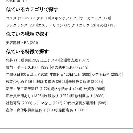
和歌山県 (11)
似ているカテゴリで探す
コスメ (390)
>
メイク (200)
|
スキンケア (321)
|
オーガニック (121)
|
フレグランス (261)
|
エステ・サロン (17)
|
クリニック (2)
|
その他 (135)
似ている職種で探す
美容部員・BA (291)
似ている特徴で探す
急募 (1151)
|
月給20万以上 (1844)
|
交通費支給 (1877)
|
賞与・ボーナスあり (1929)
|
その他手当あり (2249)
|
年間休日100日以上 (1928)
|
年間休日120日以上 (988)
|
シフト勤務 (2887)
|
残業少なめ (1362)
|
経験者優遇 (2623)
|
未経験者歓迎 (2027)
|
新卒・第二新卒歓迎 (1172)
|
資格を活かす (446)
|
外資系 (966)
|
正社員登用あり (1395)
|
制服あり (1077)
|
研修制度あり (2080)
|
社割可能 (2099)
|
ノルマなし (1212)
|
20代の店長が活躍中 (588)
|
産休・育休取得実績あり (1848)
|
路面店あり (893)