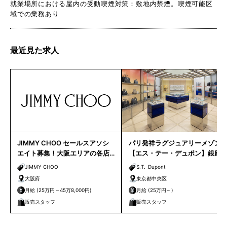
就業場所における屋内の受動喫煙対策：敷地内禁煙。喫煙可能区
域での業務あり
最近見た求人
JIMMY CHOO セールスアソシ
パリ発祥ラグジュアリーメゾン
エイト募集！大阪エリアの各店
【エス・テー・デュポン】銀座
舗
路面店 販売スタッフ募集｜
JIMMY CHOO
S.T. Dupont
大阪府
東京都中央区
月給 (25万円～45万8,000円)
月給 (25万円～)
販売スタッフ
販売スタッフ