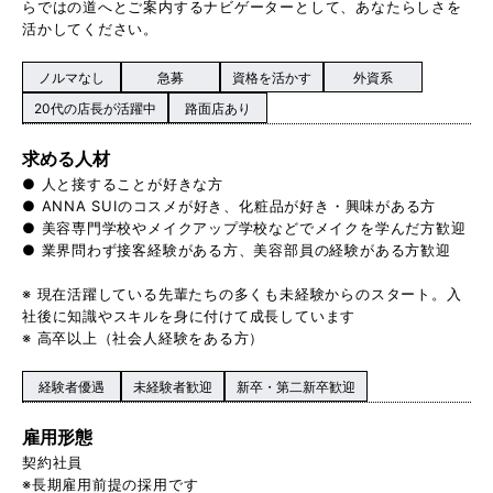
らではの道へとご案内するナビゲーターとして、あなたらしさを
活かしてください。
ノルマなし
急募
資格を活かす
外資系
20代の店長が活躍中
路面店あり
求める人材
● 人と接することが好きな方
● ANNA SUIのコスメが好き、化粧品が好き・興味がある方
● 美容専門学校やメイクアップ学校などでメイクを学んだ方歓迎
● 業界問わず接客経験がある方、美容部員の経験がある方歓迎
※ 現在活躍している先輩たちの多くも未経験からのスタート。入
社後に知識やスキルを身に付けて成長しています
※ 高卒以上（社会人経験をある方）
経験者優遇
未経験者歓迎
新卒・第二新卒歓迎
雇用形態
契約社員
※長期雇用前提の採用です