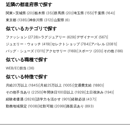
近隣の都道府県で探す
関東
>
茨城県 (20)
|
栃木県 (35)
|
群馬県 (20)
|
埼玉県 (155)
|
千葉県 (164)
|
東京都 (1385)
|
神奈川県 (312)
|
山梨県 (6)
似ているカテゴリで探す
ファッション (2728)
>
ラグジュアリー (629)
|
デザイナーズ (567)
|
ジュエリー・ウォッチ (419)
|
セレクトショップ (784)
|
アパレル (2081)
|
バッグ・シューズ (1311)
|
アクセサリー (1169)
|
スポーツ (203)
|
その他 (186)
似ている職種で探す
WEB/EC担当 (36)
似ている特徴で探す
月給20万以上 (1845)
|
月給25万以上 (1005)
|
交通費支給 (1880)
|
その他手当あり (2250)
|
年間休日100日以上 (1929)
|
土日祝休み (194)
|
経験者優遇 (2626)
|
語学力を活かす (901)
|
経験必須 (437)
|
勤務地域限定 (1008)
|
社割可能 (2099)
|
路面店あり (893)