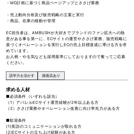
・MD計画に基づく商品ページアップとささげ業務
・売上動向分析及び販売戦略の立案と実行
・商品、在庫の移動や管理
EC担当者は、AMBUSHが大好きでブランドのファン拡大への熱
意がある事を第一に、ECサイトの運営やささげ業務、販売戦略に
基づくオペレーションを実行しECの売上目標達成に導ける方を求
めています。
お人柄・やる気なども採用基準にしておりますので奮ってご応募
ください。
語学力を活かす
路面店あり
求める人材
■必須条件（いずれも該当）
（1）アパレルECサイト運営経験が2年以上ある方
（2）ささげ業務やオペレーション改善に向け率先力がある方
■歓迎条件
(1)英語のコミュニケーションが取れる方
(2)ECサイトの立ち上げ経験がある方