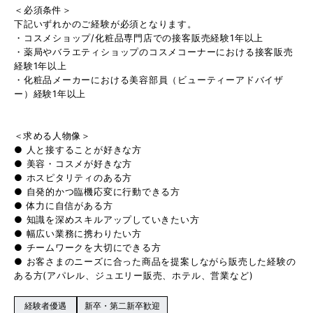
＜必須条件＞
下記いずれかのご経験が必須となります。
・コスメショップ/化粧品専門店での接客販売経験1年以上
・薬局やバラエティショップのコスメコーナーにおける接客販売
経験1年以上
・化粧品メーカーにおける美容部員（ビューティーアドバイザ
ー）経験1年以上
＜求める人物像＞
● 人と接することが好きな方
● 美容・コスメが好きな方
● ホスピタリティのある方
● 自発的かつ臨機応変に行動できる方
● 体力に自信がある方
● 知識を深めスキルアップしていきたい方
● 幅広い業務に携わりたい方
● チームワークを大切にできる方
● お客さまのニーズに合った商品を提案しながら販売した経験の
ある方(アパレル、ジュエリー販売、ホテル、営業など)
経験者優遇
新卒・第二新卒歓迎