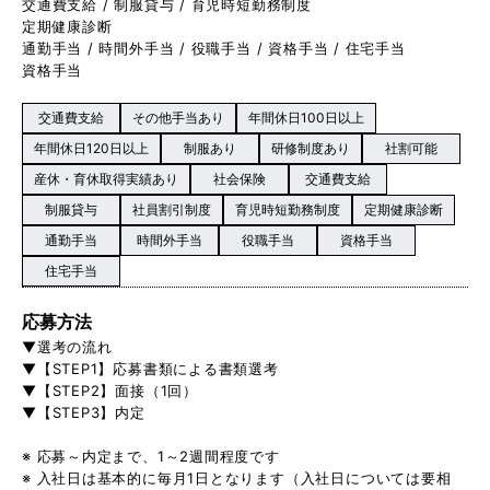
交通費支給 / 制服貸与 / 育児時短勤務制度
定期健康診断
通勤手当 / 時間外手当 / 役職手当 / 資格手当 / 住宅手当
資格手当
交通費支給
その他手当あり
年間休日100日以上
年間休日120日以上
制服あり
研修制度あり
社割可能
産休・育休取得実績あり
社会保険
交通費支給
制服貸与
社員割引制度
育児時短勤務制度
定期健康診断
通勤手当
時間外手当
役職手当
資格手当
住宅手当
応募方法
▼選考の流れ
▼【STEP1】応募書類による書類選考
▼【STEP2】面接（1回）
▼【STEP3】内定
※ 応募～内定まで、1～2週間程度です
※ 入社日は基本的に毎月1日となります（入社日については要相