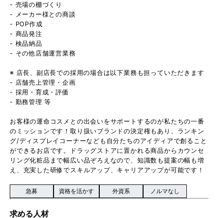
- 売場の棚づくり
- メーカー様との商談
- POP作成
- 商品発注
- 検品納品
- その他店舗運営業務
※ 店長、副店長での採用の場合は以下業務も担っていただきます
- 店舗売上管理・企画
- 採用・育成・評価
- 勤務管理 等
お客様の運命コスメとの出会いをサポートするのが私たちの一番
のミッションです！取り扱いブランドの決定権もあり、ランキン
グ/ディスプレイコーナーなども自分たちのアイディアで創ること
ができるお店です。ドラッグストアに置かれる商品からカウンセ
リング化粧品まで幅広い品ぞろえなので、知識数も提案の幅も増
え、充実した研修でスキルアップ、キャリアアップが可能です！
急募
資格を活かす
外資系
ノルマなし
求める人材