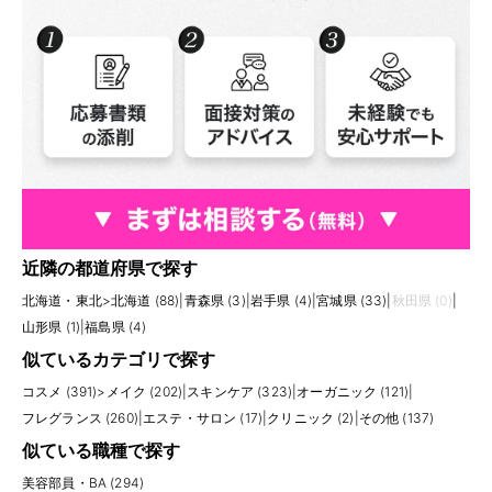
近隣の都道府県で探す
北海道・東北
>
北海道 (88)
|
青森県 (3)
|
岩手県 (4)
|
宮城県 (33)
|
秋田県 (0)
|
山形県 (1)
|
福島県 (4)
似ているカテゴリで探す
コスメ (391)
>
メイク (202)
|
スキンケア (323)
|
オーガニック (121)
|
フレグランス (260)
|
エステ・サロン (17)
|
クリニック (2)
|
その他 (137)
似ている職種で探す
美容部員・BA (294)