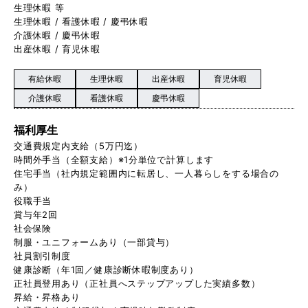
生理休暇 等
生理休暇 / 看護休暇 / 慶弔休暇
介護休暇 / 慶弔休暇
出産休暇 / 育児休暇
有給休暇
生理休暇
出産休暇
育児休暇
介護休暇
看護休暇
慶弔休暇
福利厚生
交通費規定内支給（5万円迄）
時間外手当（全額支給）※1分単位で計算します
住宅手当（社内規定範囲内に転居し、一人暮らしをする場合の
み）
役職手当
賞与年2回
社会保険
制服・ユニフォームあり（一部貸与）
社員割引制度
健康診断（年1回／健康診断休暇制度あり）
正社員登用あり（正社員へステップアップした実績多数）
昇給・昇格あり