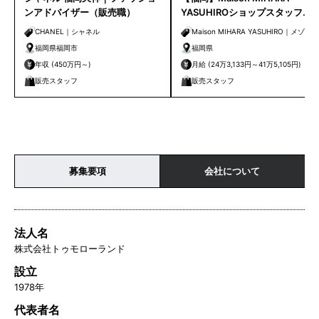
ンアドバイザー（販売職）
YASUHIROショップスタッフ募
集
CHANEL｜シャネル
Maison MIHARA YASUHIRO｜メゾン
ミハラヤスヒロ
福岡県福岡市
福岡県
年収 (450万円～)
月給 (24万3,133円～41万5,105円)
販売スタッフ
販売スタッフ
募集要項
会社について
法人名
株式会社トゥモローランド
設立
1978年
代表者名