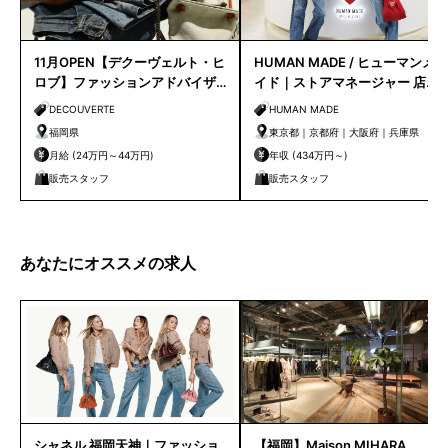
11月OPEN【デクーヴェルト・ヒ
HUMAN MADE / ヒューマンメ
ロブ】ファッションアドバイザ
イド｜ストアマネージャー 店長
ー｜天神店
候補
DECOUVERTE
HUMAN MADE
福岡県
東京都｜京都府｜大阪府｜兵庫県
月給 (24万円～44万円)
年収 (434万円～)
販売スタッフ
販売スタッフ
あなたにオススメの求人
シャネル 福岡天神｜ファッショ
【福岡】Maison MIHARA