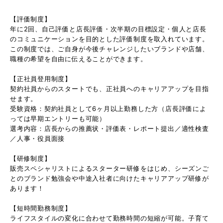
【評価制度】
年に2回、自己評価と店長評価・次半期の目標設定・個人と店長
のコミュニケーションを目的とした評価制度を取入れています。
この制度では、ご自身が今後チャレンジしたいブランドや店舗、
職種の希望を自由に伝えることができます。
【正社員登用制度】
契約社員からのスタートでも、正社員へのキャリアアップを目指
せます。
受験資格：契約社員として6ヶ月以上勤務した方（店長評価によ
っては早期エントリーも可能）
選考内容：店長からの推薦状・評価表・レポート提出／適性検査
／人事・役員面接
【研修制度】
販売スペシャリストによるスターター研修をはじめ、シーズンご
とのブランド勉強会や中途入社者に向けたキャリアアップ研修が
あります！
【短時間勤務制度】
ライフスタイルの変化に合わせて勤務時間の短縮が可能。子育て