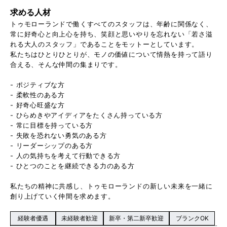
求める人材
トゥモローランドで働くすべてのスタッフは、年齢に関係なく、
常に好奇心と向上心を持ち、笑顔と思いやりを忘れない「若さ溢
れる大人のスタッフ」であることをモットーとしています。
私たちはひとりひとりが、モノの価値について情熱を持って語り
合える、そんな仲間の集まりです。
- ポジティブな方
- 柔軟性のある方
- 好奇心旺盛な方
- ひらめきやアイディアをたくさん持っている方
- 常に目標を持っている方
- 失敗を恐れない勇気のある方
- リーダーシップのある方
- 人の気持ちを考えて行動できる方
- ひとつのことを継続できる力のある方
私たちの精神に共感し、トゥモローランドの新しい未来を一緒に
創り上げていく仲間を求めます。
経験者優遇
未経験者歓迎
新卒・第二新卒歓迎
ブランクOK