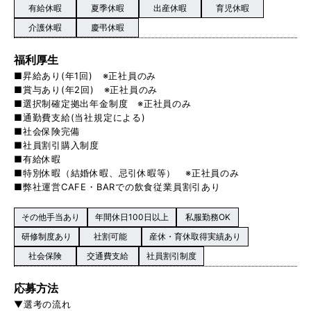
有給休暇
夏季休暇
出産休暇
育児休暇
介護休暇
慶弔休暇
福利厚生
■昇給あり(年1回) ※正社員のみ
■賞与あり(年2回) ※正社員のみ
■選択制確定拠出年金制度 ※正社員のみ
■通勤費支給(当社規定による)
■社会保険完備
■社員割引購入制度
■有給休暇
■特別休暇（結婚休暇、忌引休暇等） ※正社員のみ
■弊社運営CAFE・BARでの飲食従業員割引あり
その他手当あり
年間休日100日以上
私服勤務OK
研修制度あり
社割可能
産休・育休取得実績あり
社会保険
交通費支給
社員割引制度
応募方法
▼選考の流れ