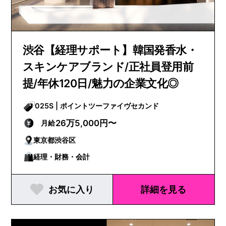
渋谷【経理サポート】韓国発香水・
スキンケアブランド/正社員登用前
提/年休120日/魅力の企業文化◎
025S | ポイントツーファイヴセカンド
26万5,000円〜
月給
東京都渋谷区
経理・財務・会計
お気に入り
詳細を見る