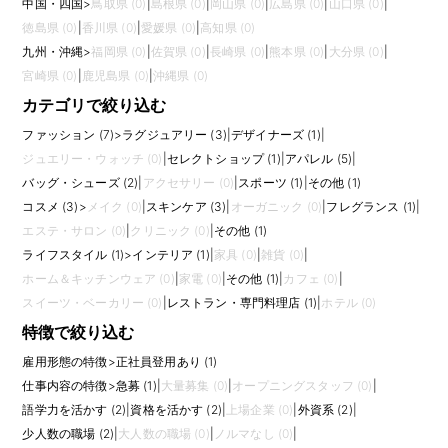
中国・四国
>
鳥取県 (0)
|
島根県 (0)
|
岡山県 (0)
|
広島県 (0)
|
山口県 (0)
|
徳島県 (0)
|
香川県 (0)
|
愛媛県 (0)
|
高知県 (0)
九州・沖縄
>
福岡県 (0)
|
佐賀県 (0)
|
長崎県 (0)
|
熊本県 (0)
|
大分県 (0)
|
宮崎県 (0)
|
鹿児島県 (0)
|
沖縄県 (0)
カテゴリで絞り込む
ファッション (7)
>
ラグジュアリー (3)
|
デザイナーズ (1)
|
ジュエリー・ウォッチ (0)
|
セレクトショップ (1)
|
アパレル (5)
|
バッグ・シューズ (2)
|
アクセサリー (0)
|
スポーツ (1)
|
その他 (1)
コスメ (3)
>
メイク (0)
|
スキンケア (3)
|
オーガニック (0)
|
フレグランス (1)
|
エステ・サロン (0)
|
クリニック (0)
|
その他 (1)
ライフスタイル (1)
>
インテリア (1)
|
家具 (0)
|
雑貨 (0)
|
ホーム＆キッチンウェア (0)
|
家電 (0)
|
その他 (1)
|
カフェ (0)
|
スイーツ・ベーカリー (0)
|
レストラン・専門料理店 (1)
|
ホテル (0)
特徴で絞り込む
雇用形態の特徴
>
正社員登用あり (1)
仕事内容の特徴
>
急募 (1)
|
大量募集 (0)
|
オープニングスタッフ (0)
|
語学力を活かす (2)
|
資格を活かす (2)
|
上場企業 (0)
|
外資系 (2)
|
少人数の職場 (2)
|
大人数の職場 (0)
|
ノルマなし (0)
|