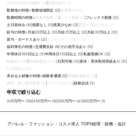
20代の店長が活躍中 (0)
|
路面店あり (0)
勤務地の特徴
>
勤務地域限定 (2)
|
車通勤OK (0)
勤務時間の特徴
>
扶養内勤務 (0)
|
シフト勤務 (0)
|
フレックス勤務 (2)
|
土日祝休み (6)
|
残業なし (1)
|
残業少なめ (2)
|
育児と両立できる (0)
給与の特徴
>
月給20万以上 (2)
|
月給25万以上 (2)
|
月給30万以上 (3)
|
賞与・ボーナスあり (2)
|
インセンティブあり (0)
福利厚生の特徴
>
交通費支給 (9)
|
その他手当あり (5)
|
年間休日100日以上 (1)
|
年間休日120日以上 (5)
|
私服勤務OK (2)
|
制服あり (0)
|
研修制度あり (0)
|
社割可能 (3)
|
産休・育休取得実績あり (2)
|
託児所あり (0)
求める人材像の特徴
>
経験者優遇 (5)
|
未経験者歓迎 (0)
|
新卒・第二新卒歓迎 (0)
|
ブランクOK (0)
|
経験必須 (3)
年収で絞り込む
300万円〜 (10)
|
400万円〜 (6)
|
500万円〜 (4)
|
600万円〜 (1)
アパレル・ファッション・コスメ求人 TOP
経理・財務・会計