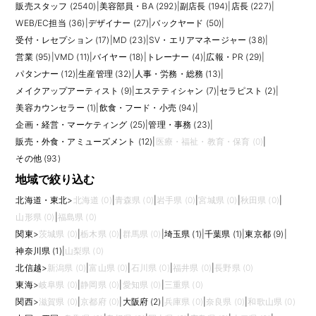
販売スタッフ (2540)
|
美容部員・BA (292)
|
副店長 (194)
|
店長 (227)
|
析、FP&A、管理会計、税務、監査対応、海外本社へのレポートなど専門領
域が分かれている場合もあります。店舗やECから上がる売上データを確認
WEB/EC担当 (36)
|
デザイナー (27)
|
バックヤード (50)
|
し、在庫や仕入れとの整合性を見る力も、ファッション・コスメ業界なら
受付・レセプション (17)
|
MD (23)
|
SV・エリアマネージャー (38)
|
ではのポイントです。
営業 (95)
|
VMD (11)
|
バイヤー (18)
|
トレーナー (4)
|
広報・PR (29)
|
パタンナー (12)
|
生産管理 (32)
|
人事・労務・総務 (13)
|
求人では、経理実務経験、簿記資格、会計ソフトの使用経験、Excelスキ
ル、月次決算経験、英語での読み書き、監査対応経験などが評価されま
メイクアップアーティスト (9)
|
エステティシャン (7)
|
セラピスト (2)
|
す。未経験可の求人でも、数字への正確性、期限を守る力、社内外との丁
美容カウンセラー (1)
|
飲食・フード・小売 (94)
|
寧なやりとりが求められます。業界経験がある場合は、店舗売上や在庫、
企画・経営・マーケティング (25)
|
管理・事務 (23)
|
輸入取引への理解が強みになります。
販売・外食・アミューズメント (12)
|
医療・福祉・教育・保育 (0)
|
応募前には、担当範囲、決算への関与度、財務分析まで含むか、会計事務
その他 (93)
所との分担、使用システム、在宅勤務可否、繁忙期の残業を確認しましょ
地域で絞り込む
う。事業の成長を数字で支えたい方、ファッション・ビューティー業界に
関わりながら専門性を高めたい方に向いた職種です。
北海道・東北
>
北海道 (0)
|
青森県 (0)
|
岩手県 (0)
|
宮城県 (0)
|
秋田県 (0)
|
販売や店舗運営とは異なる形でブランドを支える本部職です。 応募時に
山形県 (0)
|
福島県 (0)
は、月次決算、請求処理、売掛・買掛、経費精算、予実管理、会計ソフ
関東
>
茨城県 (0)
|
栃木県 (0)
|
群馬県 (0)
|
埼玉県 (1)
|
千葉県 (1)
|
東京都 (9)
|
ト、Excel関数など経験した業務を具体的に整理しておくと、即戦力として
の範囲が伝わりやすくなります。 また、求人ごとに求められる経験や裁量
神奈川県 (1)
|
山梨県 (0)
は異なるため、仕事内容、評価軸、研修、将来のキャリアパス、チーム体
北信越
>
新潟県 (0)
|
富山県 (0)
|
石川県 (0)
|
福井県 (0)
|
長野県 (0)
制まで確認して比較しましょう。
東海
>
岐阜県 (0)
|
静岡県 (0)
|
愛知県 (0)
|
三重県 (0)
関西
>
滋賀県 (0)
|
京都府 (0)
|
大阪府 (2)
|
兵庫県 (0)
|
奈良県 (0)
|
和歌山県 (0)