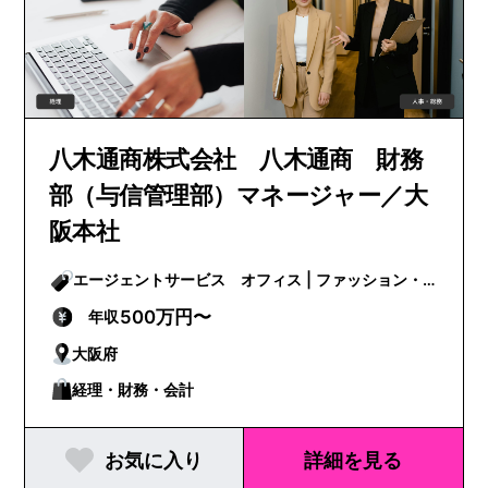
八木通商株式会社 八木通商 財務
部（与信管理部）マネージャー／大
阪本社
エージェントサービス オフィス | ファッション・
ビューティー
500万円〜
年収
大阪府
経理・財務・会計
お気に入り
詳細を見る