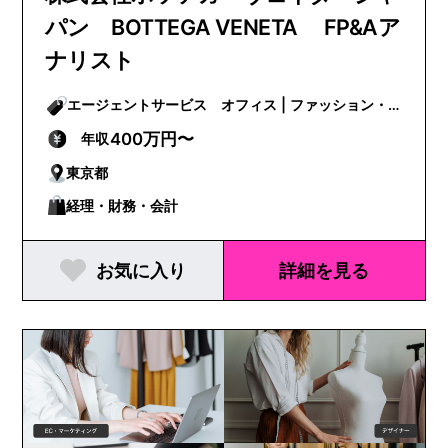
パン BOTTEGA VENETA FP&Aア
ナリスト
エージェントサービス オフィス | ファッション・
ビューティー
400万円〜
年収
東京都
経理・財務・会計
お気に入り
詳細を見る