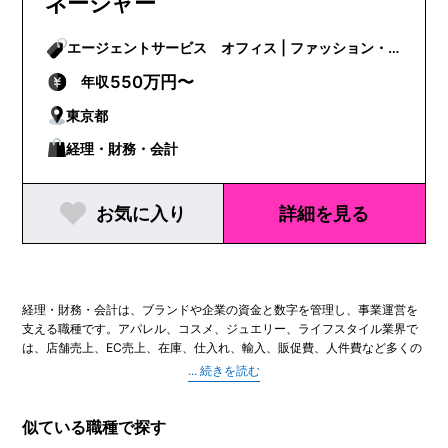
ネージャー
エージェントサービス オフィス | ファッション・
ビューティー
550万円〜
年収
東京都
経理・財務・会計
お気に入り
詳細を見る
経理・財務・会計は、ブランドや企業の資金と数字を管理し、事業運営を
支える職種です。アパレル、コスメ、ジュエリー、ライフスタイル業界で
は、店舗売上、EC売上、在庫、仕入れ、輸入、販促費、人件費など多くの
数字が動くため、正確な会計処理と管理が欠かせません。月次・年次決
算、請求書処理、支払管理、売掛・買掛管理、経費精算、予算実績管理な
ど、企業の信頼性を支える業務を担います。
業務範囲は会社規模によって異なります。成長中のブランドでは、経理担
似ている職種で探す
当が総務や管理事務を兼ねることもあり、外資系や大手企業では、財務分