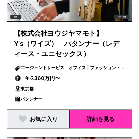
【株式会社ヨウジヤマモト】
Y's（ワイズ） パタンナー（レデ
ィース・ユニセックス）
エージェントサービス オフィス | ファッション・
ビューティー
360万円〜
年収
東京都
パタンナー
お気に入り
詳細を見る