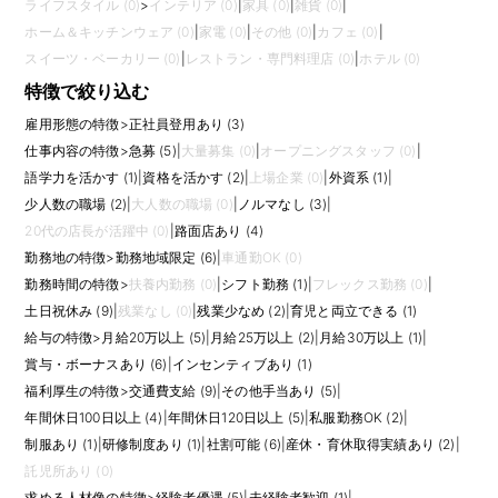
ライフスタイル (0)
>
インテリア (0)
|
家具 (0)
|
雑貨 (0)
|
ホーム＆キッチンウェア (0)
|
家電 (0)
|
その他 (0)
|
カフェ (0)
|
スイーツ・ベーカリー (0)
|
レストラン・専門料理店 (0)
|
ホテル (0)
特徴で絞り込む
雇用形態の特徴
>
正社員登用あり (3)
仕事内容の特徴
>
急募 (5)
|
大量募集 (0)
|
オープニングスタッフ (0)
|
語学力を活かす (1)
|
資格を活かす (2)
|
上場企業 (0)
|
外資系 (1)
|
少人数の職場 (2)
|
大人数の職場 (0)
|
ノルマなし (3)
|
20代の店長が活躍中 (0)
|
路面店あり (4)
勤務地の特徴
>
勤務地域限定 (6)
|
車通勤OK (0)
勤務時間の特徴
>
扶養内勤務 (0)
|
シフト勤務 (1)
|
フレックス勤務 (0)
|
土日祝休み (9)
|
残業なし (0)
|
残業少なめ (2)
|
育児と両立できる (1)
給与の特徴
>
月給20万以上 (5)
|
月給25万以上 (2)
|
月給30万以上 (1)
|
賞与・ボーナスあり (6)
|
インセンティブあり (1)
福利厚生の特徴
>
交通費支給 (9)
|
その他手当あり (5)
|
年間休日100日以上 (4)
|
年間休日120日以上 (5)
|
私服勤務OK (2)
|
制服あり (1)
|
研修制度あり (1)
|
社割可能 (6)
|
産休・育休取得実績あり (2)
|
託児所あり (0)
求める人材像の特徴
>
経験者優遇 (5)
|
未経験者歓迎 (1)
|