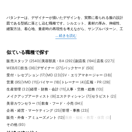
パタンナーは、デザイナーが描いたデザインを、実際に着られる服の設計
図である型紙に落とし込む職種です。シルエット、素材の厚み、伸縮性、
縫製方法、着心地、量産時の再現性を考えながら、サンプルパターン、工
業用パターン、サイズ展開、仕様書作成などを担当します。アパレルのも
のづくりにおいて、デザインと生産をつなぐ専門職です。
業務では、平面製図や立体裁断、CADを使ったパターン作成、トワルチェ
ック、サンプル修正、縫製工場とのやりとりなどが発生します。デザイナ
似ている職種で探す
ーの意図を汲み取りながら、実際の生地で美しく着られる形に調整するた
販売スタッフ (2540)
|
美容部員・BA (292)
|
副店長 (194)
|
店長 (227)
|
め、感性と技術の両方が必要です。量産を前提に、コスト、縫いやすさ、
サイズバランスを考える視点も欠かせません。
WEB/EC担当 (36)
|
デザイナー (27)
|
バックヤード (50)
|
受付・レセプション (17)
|
MD (23)
|
SV・エリアマネージャー (38)
|
求人では、CAD操作経験、布帛・ニット・カットソーなど担当アイテムの
営業 (95)
|
VMD (11)
|
バイヤー (18)
|
トレーナー (4)
|
広報・PR (29)
|
経験、レディース・メンズ・キッズなどの領域、サンプルから量産までの
生産管理 (32)
|
経理・財務・会計 (11)
|
人事・労務・総務 (13)
|
経験が重視されます。未経験や新卒の場合は、服飾専門学校での学習、縫
製知識、ポートフォリオ、アシスタント経験が評価材料になります。経験
メイクアップアーティスト (9)
|
エステティシャン (7)
|
セラピスト (2)
|
者は、ブランドの価格帯や生産背景、国内工場・海外工場との連携経験も
美容カウンセラー (1)
|
飲食・フード・小売 (94)
|
確認されやすいです。
企画・経営・マーケティング (25)
|
管理・事務 (23)
|
販売・外食・アミューズメント (12)
|
医療・福祉・教育・保育 (0)
|
応募前には、担当する工程と裁量を確認しましょう。ファーストパターン
から量産まで担当する求人もあれば、修正やグレーディング、仕様書作成
その他 (93)
が中心の求人もあります。ブランドの価格帯、サンプル作成の回数、デザ