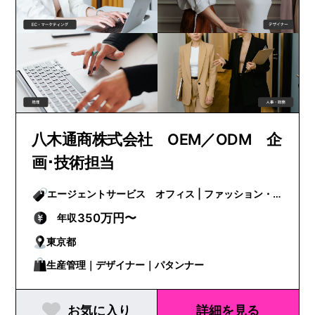
八木通商株式会社 OEM／ODM 企
画･技術担当
エージェントサービス オフィス | ファッション・
ビューティー
350万円〜
年収
東京都
生産管理｜デザイナー｜パタンナー
お気に入り
詳細を見る