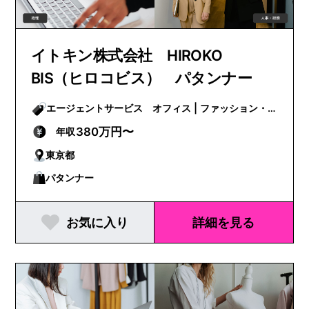
イトキン株式会社 HIROKO
BIS（ヒロコビス） パタンナー
エージェントサービス オフィス | ファッション・
ビューティー
380万円〜
年収
東京都
パタンナー
お気に入り
詳細を見る