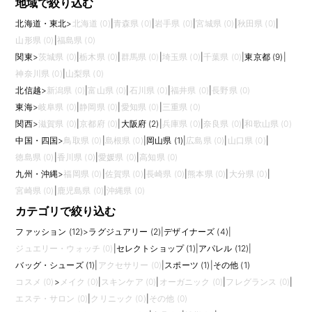
地域で絞り込む
イナーとの距離、工場との直接連絡の有無によって、求められるスピード
や精度は変わります。使用CADや在宅勤務可否も、働きやすさに直結する
北海道・東北
>
北海道 (0)
|
青森県 (0)
|
岩手県 (0)
|
宮城県 (0)
|
秋田県 (0)
|
ポイントです。
山形県 (0)
|
福島県 (0)
パタンナー求人を比較する際は、担当アイテム、CAD環境、企画チームと
関東
>
茨城県 (0)
|
栃木県 (0)
|
群馬県 (0)
|
埼玉県 (0)
|
千葉県 (0)
|
東京都 (9)
|
の距離、生産管理との連携範囲、在宅可否、サンプル修正の頻度を見てお
くとよいでしょう。細部へのこだわりが製品の着心地や見た目に直結しま
神奈川県 (0)
|
山梨県 (0)
す。服の完成度を左右する専門性の高い仕事で、ものづくりを深く追求し
北信越
>
新潟県 (0)
|
富山県 (0)
|
石川県 (0)
|
福井県 (0)
|
長野県 (0)
たい方に向いています。
東海
>
岐阜県 (0)
|
静岡県 (0)
|
愛知県 (0)
|
三重県 (0)
関西
>
滋賀県 (0)
|
京都府 (0)
|
大阪府 (2)
|
兵庫県 (0)
|
奈良県 (0)
|
和歌山県 (0)
中国・四国
>
鳥取県 (0)
|
島根県 (0)
|
岡山県 (1)
|
広島県 (0)
|
山口県 (0)
|
徳島県 (0)
|
香川県 (0)
|
愛媛県 (0)
|
高知県 (0)
九州・沖縄
>
福岡県 (0)
|
佐賀県 (0)
|
長崎県 (0)
|
熊本県 (0)
|
大分県 (0)
|
宮崎県 (0)
|
鹿児島県 (0)
|
沖縄県 (0)
カテゴリで絞り込む
ファッション (12)
>
ラグジュアリー (2)
|
デザイナーズ (4)
|
ジュエリー・ウォッチ (0)
|
セレクトショップ (1)
|
アパレル (12)
|
バッグ・シューズ (1)
|
アクセサリー (0)
|
スポーツ (1)
|
その他 (1)
コスメ (0)
>
メイク (0)
|
スキンケア (0)
|
オーガニック (0)
|
フレグランス (0)
|
エステ・サロン (0)
|
クリニック (0)
|
その他 (0)