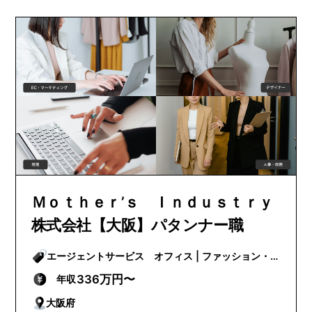
Ｍｏｔｈｅｒ’ｓ Ｉｎｄｕｓｔｒｙ
株式会社【大阪】パタンナー職
エージェントサービス オフィス | ファッション・
ビューティー
336万円〜
年収
大阪府