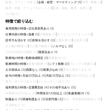
飲食・フード・小売 (0)
|
企画・経営・マーケティング (1)
|
管理・事務 (0)
|
販売・外食・アミューズメント (0)
|
医療・福祉・教育・保育 (0)
|
その他 (0)
特徴で絞り込む
雇用形態の特徴
>
正社員登用あり (3)
仕事内容の特徴
>
急募 (1)
|
大量募集 (0)
|
オープニングスタッフ (0)
|
語学力を活かす (2)
|
資格を活かす (2)
|
上場企業 (0)
|
外資系 (0)
|
少人数の職場 (0)
|
大人数の職場 (0)
|
ノルマなし (2)
|
20代の店長が活躍中 (0)
|
路面店あり (1)
勤務地の特徴
>
勤務地域限定 (1)
|
車通勤OK (0)
勤務時間の特徴
>
扶養内勤務 (0)
|
シフト勤務 (2)
|
フレックス勤務 (0)
|
土日祝休み (2)
|
残業なし (1)
|
残業少なめ (1)
|
育児と両立できる (0)
給与の特徴
>
月給20万以上 (1)
|
月給25万以上 (3)
|
月給30万以上 (0)
|
賞与・ボーナスあり (0)
|
インセンティブあり (0)
福利厚生の特徴
>
交通費支給 (4)
|
その他手当あり (3)
|
年間休日100日以上 (0)
|
年間休日120日以上 (3)
|
私服勤務OK (1)
|
制服あり (1)
|
研修制度あり (1)
|
社割可能 (3)
|
産休・育休取得実績あり (0)
|
託児所あり (0)