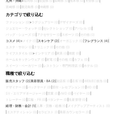
九州・沖縄
>
福岡県 (0)
|
佐賀県 (0)
|
長崎県 (0)
|
熊本県 (0)
|
大分県 (0)
|
宮崎県 (0)
|
鹿児島県 (0)
|
沖縄県 (0)
カテゴリで絞り込む
ファッション (0)
>
ラグジュアリー (0)
|
デザイナーズ (0)
|
ジュエリー・ウォッチ (0)
|
セレクトショップ (0)
|
アパレル (0)
|
バッグ・シューズ (0)
|
アクセサリー (0)
|
スポーツ (0)
|
その他 (0)
コスメ (4)
>
メイク (0)
|
スキンケア (2)
|
オーガニック (0)
|
フレグランス (4)
|
エステ・サロン (0)
|
クリニック (0)
|
その他 (0)
ライフスタイル (0)
>
インテリア (0)
|
家具 (0)
|
雑貨 (0)
|
ホーム＆キッチンウェア (0)
|
家電 (0)
|
その他 (0)
|
カフェ (0)
|
スイーツ・ベーカリー (0)
|
レストラン・専門料理店 (0)
|
ホテル (0)
職種で絞り込む
販売スタッフ (2)
|
美容部員・BA (2)
|
副店長 (0)
|
店長 (0)
|
WEB/EC担当 (0)
|
デザイナー (0)
|
バックヤード (0)
|
受付・レセプション (0)
|
MD (0)
|
SV・エリアマネージャー (0)
|
営業 (0)
|
VMD (0)
|
バイヤー (0)
|
トレーナー (0)
|
広報・PR (0)
|
パタンナー (0)
|
生産管理 (0)
|
経理・財務・会計 (1)
|
人事・労務・総務 (0)
|
メイクアップアーティスト (0)
|
エステティシャン (0)
|
セラピスト (0)
|
美容カウンセラー (0)
|