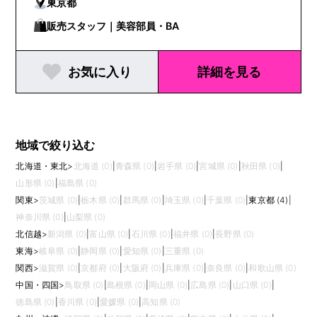
東京都
販売スタッフ｜美容部員・BA
お気に入り
詳細を見る
地域で絞り込む
北海道・東北
>
北海道 (0)
|
青森県 (0)
|
岩手県 (0)
|
宮城県 (0)
|
秋田県 (0)
|
山形県 (0)
|
福島県 (0)
関東
>
茨城県 (0)
|
栃木県 (0)
|
群馬県 (0)
|
埼玉県 (0)
|
千葉県 (0)
|
東京都 (4)
|
神奈川県 (0)
|
山梨県 (0)
北信越
>
新潟県 (0)
|
富山県 (0)
|
石川県 (0)
|
福井県 (0)
|
長野県 (0)
東海
>
岐阜県 (0)
|
静岡県 (0)
|
愛知県 (0)
|
三重県 (0)
関西
>
滋賀県 (0)
|
京都府 (0)
|
大阪府 (0)
|
兵庫県 (0)
|
奈良県 (0)
|
和歌山県 (0)
中国・四国
>
鳥取県 (0)
|
島根県 (0)
|
岡山県 (0)
|
広島県 (0)
|
山口県 (0)
|
徳島県 (0)
|
香川県 (0)
|
愛媛県 (0)
|
高知県 (0)