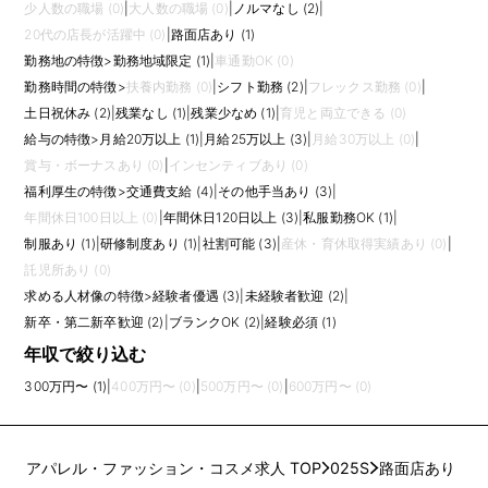
少人数の職場 (0)
|
大人数の職場 (0)
|
ノルマなし (2)
|
20代の店長が活躍中 (0)
|
路面店あり (1)
勤務地の特徴
>
勤務地域限定 (1)
|
車通勤OK (0)
勤務時間の特徴
>
扶養内勤務 (0)
|
シフト勤務 (2)
|
フレックス勤務 (0)
|
土日祝休み (2)
|
残業なし (1)
|
残業少なめ (1)
|
育児と両立できる (0)
給与の特徴
>
月給20万以上 (1)
|
月給25万以上 (3)
|
月給30万以上 (0)
|
賞与・ボーナスあり (0)
|
インセンティブあり (0)
福利厚生の特徴
>
交通費支給 (4)
|
その他手当あり (3)
|
年間休日100日以上 (0)
|
年間休日120日以上 (3)
|
私服勤務OK (1)
|
制服あり (1)
|
研修制度あり (1)
|
社割可能 (3)
|
産休・育休取得実績あり (0)
|
託児所あり (0)
求める人材像の特徴
>
経験者優遇 (3)
|
未経験者歓迎 (2)
|
新卒・第二新卒歓迎 (2)
|
ブランクOK (2)
|
経験必須 (1)
年収で絞り込む
300万円〜 (1)
|
400万円〜 (0)
|
500万円〜 (0)
|
600万円〜 (0)
アパレル・ファッション・コスメ求人 TOP
025S
路面店あり