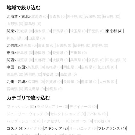
地域で絞り込む
北海道・東北
>
北海道 (0)
|
青森県 (0)
|
岩手県 (0)
|
宮城県 (0)
|
秋田県 (0)
|
山形県 (0)
|
福島県 (0)
関東
>
茨城県 (0)
|
栃木県 (0)
|
群馬県 (0)
|
埼玉県 (0)
|
千葉県 (0)
|
東京都 (4)
|
神奈川県 (0)
|
山梨県 (0)
北信越
>
新潟県 (0)
|
富山県 (0)
|
石川県 (0)
|
福井県 (0)
|
長野県 (0)
東海
>
岐阜県 (0)
|
静岡県 (0)
|
愛知県 (0)
|
三重県 (0)
関西
>
滋賀県 (0)
|
京都府 (0)
|
大阪府 (0)
|
兵庫県 (0)
|
奈良県 (0)
|
和歌山県 (0)
中国・四国
>
鳥取県 (0)
|
島根県 (0)
|
岡山県 (0)
|
広島県 (0)
|
山口県 (0)
|
徳島県 (0)
|
香川県 (0)
|
愛媛県 (0)
|
高知県 (0)
九州・沖縄
>
福岡県 (0)
|
佐賀県 (0)
|
長崎県 (0)
|
熊本県 (0)
|
大分県 (0)
|
宮崎県 (0)
|
鹿児島県 (0)
|
沖縄県 (0)
カテゴリで絞り込む
ファッション (0)
>
ラグジュアリー (0)
|
デザイナーズ (0)
|
ジュエリー・ウォッチ (0)
|
セレクトショップ (0)
|
アパレル (0)
|
バッグ・シューズ (0)
|
アクセサリー (0)
|
スポーツ (0)
|
その他 (0)
コスメ (4)
>
メイク (0)
|
スキンケア (2)
|
オーガニック (0)
|
フレグランス (4)
|