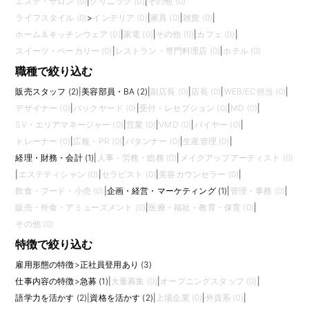
エステ・サロン (0)
|
クリニック (0)
|
その他 (0)
ライフスタイル (0)
>
インテリア (0)
|
家具 (0)
|
雑貨 (0)
|
ホーム＆キッチンウェア (0)
|
家電 (0)
|
その他 (0)
|
カフェ (0)
|
スイーツ・ベーカリー (0)
|
レストラン・専門料理店 (0)
|
ホテル (0)
職種で絞り込む
販売スタッフ (2)
|
美容部員・BA (2)
|
副店長 (0)
|
店長 (0)
|
WEB/EC担当 (0)
|
デザイナー (0)
|
バックヤード (0)
|
受付・レセプション (0)
|
MD (0)
|
SV・エリアマネージャー (0)
|
営業 (0)
|
VMD (0)
|
バイヤー (0)
|
トレーナー (0)
|
広報・PR (0)
|
パタンナー (0)
|
生産管理 (0)
|
経理・財務・会計 (1)
|
人事・労務・総務 (0)
|
メイクアップアーティスト (0)
|
エステティシャン (0)
|
セラピスト (0)
|
美容カウンセラー (0)
|
飲食・フード・小売 (0)
|
企画・経営・マーケティング (1)
|
管理・事務 (0)
|
販売・外食・アミューズメント (0)
|
医療・福祉・教育・保育 (0)
|
その他 (0)
特徴で絞り込む
雇用形態の特徴
>
正社員登用あり (3)
仕事内容の特徴
>
急募 (1)
|
大量募集 (0)
|
オープニングスタッフ (0)
|
語学力を活かす (2)
|
資格を活かす (2)
|
上場企業 (0)
|
外資系 (0)
|