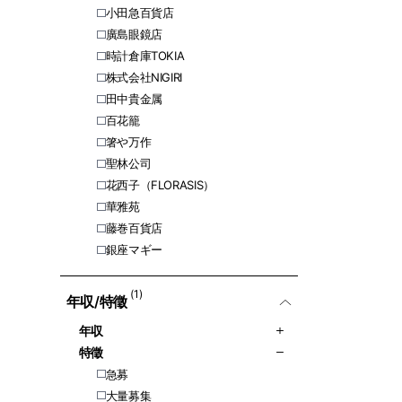
小田急百貨店
廣島眼鏡店
時計倉庫TOKIA
株式会社NIGIRI
田中貴金属
百花籠
箸や万作
聖林公司
花西子（FLORASIS）
華雅苑
藤巻百貨店
銀座マギー
(1)
年収/特徵
年収
特徵
急募
大量募集