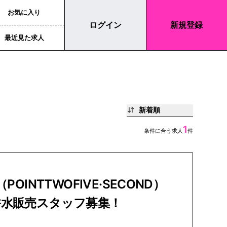
お気に入り
ログイン
新規登録
最近見た求人
新着順
1
条件に合う求人
件
（POINTTWOFIVE·SECOND）
香水販売スタッフ募集！