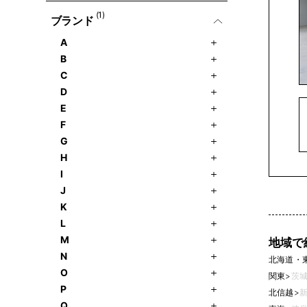
(1)
ブランド
A
B
C
D
E
F
G
H
I
J
K
L
M
地域で
N
北海道・
O
関東
>
茨城
P
北信越
>
新
Q