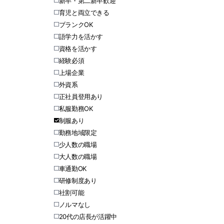
新卒・第二新卒歓迎
育児と両立できる
ブランクOK
語学力を活かす
資格を活かす
経験必須
上場企業
外資系
正社員登用あり
私服勤務OK
制服あり
勤務地域限定
少人数の職場
大人数の職場
車通勤OK
研修制度あり
社割可能
ノルマなし
20代の店長が活躍中