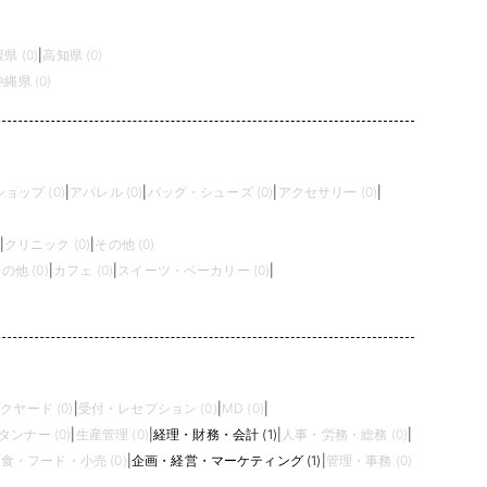
県 (0)
|
高知県 (0)
沖縄県 (0)
ョップ (0)
|
アパレル (0)
|
バッグ・シューズ (0)
|
アクセサリー (0)
|
|
クリニック (0)
|
その他 (0)
の他 (0)
|
カフェ (0)
|
スイーツ・ベーカリー (0)
|
クヤード (0)
|
受付・レセプション (0)
|
MD (0)
|
タンナー (0)
|
生産管理 (0)
|
経理・財務・会計 (1)
|
人事・労務・総務 (0)
|
食・フード・小売 (0)
|
企画・経営・マーケティング (1)
|
管理・事務 (0)