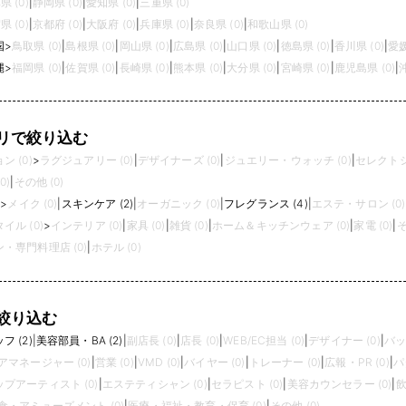
県 (0)
|
静岡県 (0)
|
愛知県 (0)
|
三重県 (0)
県 (0)
|
京都府 (0)
|
大阪府 (0)
|
兵庫県 (0)
|
奈良県 (0)
|
和歌山県 (0)
国
>
鳥取県 (0)
|
島根県 (0)
|
岡山県 (0)
|
広島県 (0)
|
山口県 (0)
|
徳島県 (0)
|
香川県 (0)
|
愛媛
縄
>
福岡県 (0)
|
佐賀県 (0)
|
長崎県 (0)
|
熊本県 (0)
|
大分県 (0)
|
宮崎県 (0)
|
鹿児島県 (0)
|
リで絞り込む
 (0)
>
ラグジュアリー (0)
|
デザイナーズ (0)
|
ジュエリー・ウォッチ (0)
|
セレクトシ
0)
|
その他 (0)
)
>
メイク (0)
|
スキンケア (2)
|
オーガニック (0)
|
フレグランス (4)
|
エステ・サロン (0)
イル (0)
>
インテリア (0)
|
家具 (0)
|
雑貨 (0)
|
ホーム＆キッチンウェア (0)
|
家電 (0)
|
そ
・専門料理店 (0)
|
ホテル (0)
絞り込む
 (2)
|
美容部員・BA (2)
|
副店長 (0)
|
店長 (0)
|
WEB/EC担当 (0)
|
デザイナー (0)
|
バッ
アマネージャー (0)
|
営業 (0)
|
VMD (0)
|
バイヤー (0)
|
トレーナー (0)
|
広報・PR (0)
|
パ
プアーティスト (0)
|
エステティシャン (0)
|
セラピスト (0)
|
美容カウンセラー (0)
|
飲
食・アミューズメント (0)
|
医療・福祉・教育・保育 (0)
|
その他 (0)