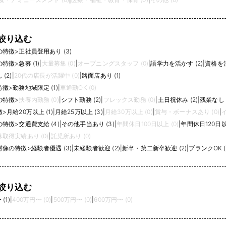
絞り込む
の特徴
>
正社員登用あり (3)
の特徴
>
急募 (1)
|
大量募集 (0)
|
オープニングスタッフ (0)
|
語学力を活かす (2)
|
資格を活
(2)
|
20代の店長が活躍中 (0)
|
路面店あり (1)
特徴
>
勤務地域限定 (1)
|
車通勤OK (0)
の特徴
>
扶養内勤務 (0)
|
シフト勤務 (2)
|
フレックス勤務 (0)
|
土日祝休み (2)
|
残業なし (
徴
>
月給20万以上 (1)
|
月給25万以上 (3)
|
月給30万以上 (0)
|
賞与・ボーナスあり (0)
|
の特徴
>
交通費支給 (4)
|
その他手当あり (3)
|
年間休日100日以上 (0)
|
年間休日120日以上
取得実績あり (0)
|
託児所あり (0)
材像の特徴
>
経験者優遇 (3)
|
未経験者歓迎 (2)
|
新卒・第二新卒歓迎 (2)
|
ブランクOK (
絞り込む
(1)
|
400万円〜 (0)
|
500万円〜 (0)
|
600万円〜 (0)