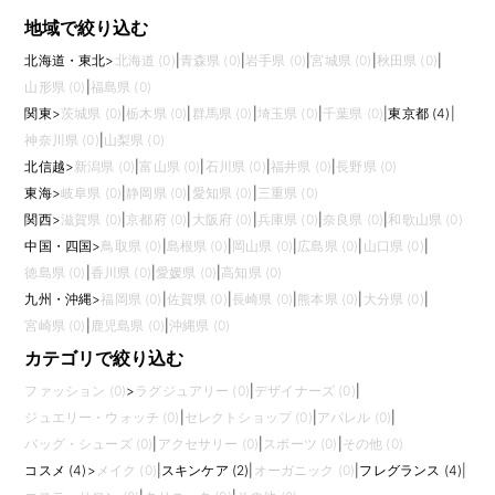
地域で絞り込む
北海道・東北
>
北海道 (0)
|
青森県 (0)
|
岩手県 (0)
|
宮城県 (0)
|
秋田県 (0)
|
山形県 (0)
|
福島県 (0)
関東
>
茨城県 (0)
|
栃木県 (0)
|
群馬県 (0)
|
埼玉県 (0)
|
千葉県 (0)
|
東京都 (4)
|
神奈川県 (0)
|
山梨県 (0)
北信越
>
新潟県 (0)
|
富山県 (0)
|
石川県 (0)
|
福井県 (0)
|
長野県 (0)
東海
>
岐阜県 (0)
|
静岡県 (0)
|
愛知県 (0)
|
三重県 (0)
関西
>
滋賀県 (0)
|
京都府 (0)
|
大阪府 (0)
|
兵庫県 (0)
|
奈良県 (0)
|
和歌山県 (0)
中国・四国
>
鳥取県 (0)
|
島根県 (0)
|
岡山県 (0)
|
広島県 (0)
|
山口県 (0)
|
徳島県 (0)
|
香川県 (0)
|
愛媛県 (0)
|
高知県 (0)
九州・沖縄
>
福岡県 (0)
|
佐賀県 (0)
|
長崎県 (0)
|
熊本県 (0)
|
大分県 (0)
|
宮崎県 (0)
|
鹿児島県 (0)
|
沖縄県 (0)
カテゴリで絞り込む
ファッション (0)
>
ラグジュアリー (0)
|
デザイナーズ (0)
|
ジュエリー・ウォッチ (0)
|
セレクトショップ (0)
|
アパレル (0)
|
バッグ・シューズ (0)
|
アクセサリー (0)
|
スポーツ (0)
|
その他 (0)
コスメ (4)
>
メイク (0)
|
スキンケア (2)
|
オーガニック (0)
|
フレグランス (4)
|