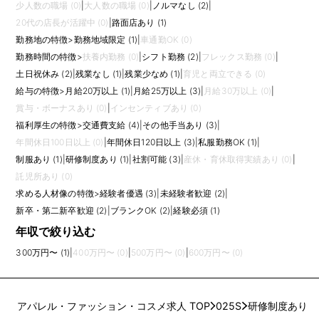
少人数の職場 (0)
|
大人数の職場 (0)
|
ノルマなし (2)
|
20代の店長が活躍中 (0)
|
路面店あり (1)
勤務地の特徴
>
勤務地域限定 (1)
|
車通勤OK (0)
勤務時間の特徴
>
扶養内勤務 (0)
|
シフト勤務 (2)
|
フレックス勤務 (0)
|
土日祝休み (2)
|
残業なし (1)
|
残業少なめ (1)
|
育児と両立できる (0)
給与の特徴
>
月給20万以上 (1)
|
月給25万以上 (3)
|
月給30万以上 (0)
|
賞与・ボーナスあり (0)
|
インセンティブあり (0)
福利厚生の特徴
>
交通費支給 (4)
|
その他手当あり (3)
|
年間休日100日以上 (0)
|
年間休日120日以上 (3)
|
私服勤務OK (1)
|
制服あり (1)
|
研修制度あり (1)
|
社割可能 (3)
|
産休・育休取得実績あり (0)
|
託児所あり (0)
求める人材像の特徴
>
経験者優遇 (3)
|
未経験者歓迎 (2)
|
新卒・第二新卒歓迎 (2)
|
ブランクOK (2)
|
経験必須 (1)
年収で絞り込む
300万円〜 (1)
|
400万円〜 (0)
|
500万円〜 (0)
|
600万円〜 (0)
アパレル・ファッション・コスメ求人 TOP
025S
研修制度あり