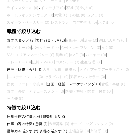
エステ・サロン (0)
|
クリニック (0)
|
その他 (0)
ライフスタイル (0)
>
インテリア (0)
|
家具 (0)
|
雑貨 (0)
|
ホーム＆キッチンウェア (0)
|
家電 (0)
|
その他 (0)
|
カフェ (0)
|
スイーツ・ベーカリー (0)
|
レストラン・専門料理店 (0)
|
ホテル (0)
職種で絞り込む
販売スタッフ (2)
|
美容部員・BA (2)
|
副店長 (0)
|
店長 (0)
|
WEB/EC担当 (0)
|
デザイナー (0)
|
バックヤード (0)
|
受付・レセプション (0)
|
MD (0)
|
SV・エリアマネージャー (0)
|
営業 (0)
|
VMD (0)
|
バイヤー (0)
|
トレーナー (0)
|
広報・PR (0)
|
パタンナー (0)
|
生産管理 (0)
|
経理・財務・会計 (1)
|
人事・労務・総務 (0)
|
メイクアップアーティスト (0)
|
エステティシャン (0)
|
セラピスト (0)
|
美容カウンセラー (0)
|
飲食・フード・小売 (0)
|
企画・経営・マーケティング (1)
|
管理・事務 (0)
|
販売・外食・アミューズメント (0)
|
医療・福祉・教育・保育 (0)
|
その他 (0)
特徴で絞り込む
雇用形態の特徴
>
正社員登用あり (3)
仕事内容の特徴
>
急募 (1)
|
大量募集 (0)
|
オープニングスタッフ (0)
|
語学力を活かす (2)
|
資格を活かす (2)
|
上場企業 (0)
|
外資系 (0)
|