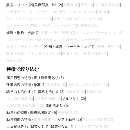
販売スタッフ (2)
|
美容部員・BA (2)
|
副店長 (0)
|
店長 (0)
|
WEB/EC担当 (0)
|
デザイナー (0)
|
バックヤード (0)
|
受付・レセプション (0)
|
MD (0)
|
SV・エリアマネージャー (0)
|
営業 (0)
|
VMD (0)
|
バイヤー (0)
|
トレーナー (0)
|
広報・PR (0)
|
パタンナー (0)
|
生産管理 (0)
|
経理・財務・会計 (1)
|
人事・労務・総務 (0)
|
メイクアップアーティスト (0)
|
エステティシャン (0)
|
セラピスト (0)
|
美容カウンセラー (0)
|
飲食・フード・小売 (0)
|
企画・経営・マーケティング (1)
|
管理・事務 (0)
|
販売・外食・アミューズメント (0)
|
医療・福祉・教育・保育 (0)
|
その他 (0)
特徴で絞り込む
雇用形態の特徴
>
正社員登用あり (3)
仕事内容の特徴
>
急募 (1)
|
大量募集 (0)
|
オープニングスタッフ (0)
|
語学力を活かす (2)
|
資格を活かす (2)
|
上場企業 (0)
|
外資系 (0)
|
少人数の職場 (0)
|
大人数の職場 (0)
|
ノルマなし (2)
|
20代の店長が活躍中 (0)
|
路面店あり (1)
勤務地の特徴
>
勤務地域限定 (1)
|
車通勤OK (0)
勤務時間の特徴
>
扶養内勤務 (0)
|
シフト勤務 (2)
|
フレックス勤務 (0)
|
土日祝休み (2)
|
残業なし (1)
|
残業少なめ (1)
|
育児と両立できる (0)