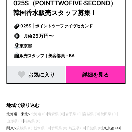
025S（POINTTWOFIVE·SECOND）
韓国香水販売スタッフ募集！
025S | ポイントツーファイヴセカンド
25万円〜
月給
東京都
販売スタッフ｜美容部員・BA
お気に入り
詳細を見る
地域で絞り込む
北海道・東北
>
北海道 (0)
|
青森県 (0)
|
岩手県 (0)
|
宮城県 (0)
|
秋田県 (0)
|
山形県 (0)
|
福島県 (0)
関東
>
茨城県 (0)
|
栃木県 (0)
|
群馬県 (0)
|
埼玉県 (0)
|
千葉県 (0)
|
東京都 (4)
|