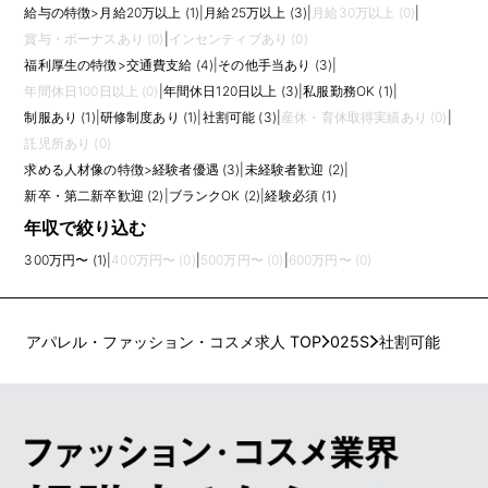
給与の特徴
>
月給20万以上 (1)
|
月給25万以上 (3)
|
月給30万以上 (0)
|
賞与・ボーナスあり (0)
|
インセンティブあり (0)
福利厚生の特徴
>
交通費支給 (4)
|
その他手当あり (3)
|
年間休日100日以上 (0)
|
年間休日120日以上 (3)
|
私服勤務OK (1)
|
制服あり (1)
|
研修制度あり (1)
|
社割可能 (3)
|
産休・育休取得実績あり (0)
|
託児所あり (0)
求める人材像の特徴
>
経験者優遇 (3)
|
未経験者歓迎 (2)
|
新卒・第二新卒歓迎 (2)
|
ブランクOK (2)
|
経験必須 (1)
年収で絞り込む
300万円〜 (1)
|
400万円〜 (0)
|
500万円〜 (0)
|
600万円〜 (0)
アパレル・ファッション・コスメ求人 TOP
025S
社割可能