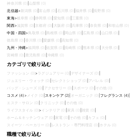
神奈川県 (0)
|
山梨県 (0)
北信越
>
新潟県 (0)
|
富山県 (0)
|
石川県 (0)
|
福井県 (0)
|
長野県 (0)
東海
>
岐阜県 (0)
|
静岡県 (0)
|
愛知県 (0)
|
三重県 (0)
関西
>
滋賀県 (0)
|
京都府 (0)
|
大阪府 (0)
|
兵庫県 (0)
|
奈良県 (0)
|
和歌山県 (0)
中国・四国
>
鳥取県 (0)
|
島根県 (0)
|
岡山県 (0)
|
広島県 (0)
|
山口県 (0)
|
徳島県 (0)
|
香川県 (0)
|
愛媛県 (0)
|
高知県 (0)
九州・沖縄
>
福岡県 (0)
|
佐賀県 (0)
|
長崎県 (0)
|
熊本県 (0)
|
大分県 (0)
|
宮崎県 (0)
|
鹿児島県 (0)
|
沖縄県 (0)
カテゴリで絞り込む
ファッション (0)
>
ラグジュアリー (0)
|
デザイナーズ (0)
|
ジュエリー・ウォッチ (0)
|
セレクトショップ (0)
|
アパレル (0)
|
バッグ・シューズ (0)
|
アクセサリー (0)
|
スポーツ (0)
|
その他 (0)
コスメ (4)
>
メイク (0)
|
スキンケア (2)
|
オーガニック (0)
|
フレグランス (4)
|
エステ・サロン (0)
|
クリニック (0)
|
その他 (0)
ライフスタイル (0)
>
インテリア (0)
|
家具 (0)
|
雑貨 (0)
|
ホーム＆キッチンウェア (0)
|
家電 (0)
|
その他 (0)
|
カフェ (0)
|
スイーツ・ベーカリー (0)
|
レストラン・専門料理店 (0)
|
ホテル (0)
職種で絞り込む