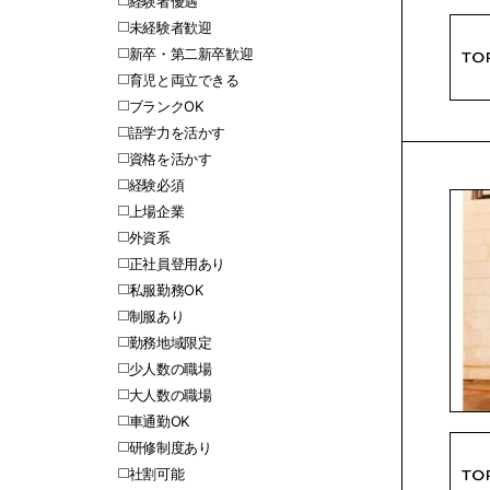
経験者優遇
未経験者歓迎
新卒・第二新卒歓迎
育児と両立できる
ブランクOK
語学力を活かす
資格を活かす
経験必須
上場企業
外資系
正社員登用あり
私服勤務OK
制服あり
勤務地域限定
少人数の職場
大人数の職場
車通勤OK
研修制度あり
社割可能