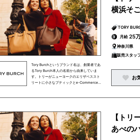
ルト、フレグランス、メンズシューズ等を展
横浜そ
開。クリエイティブ・ディレクターのサンド
ラ・チョイは、「世界でもっとも愛されるラ
グジュアリー・ブランドを構築する」という
ビジョンを 掲げ、1996年の設立以来ブラ
ンドと 共に歩んでいます。現在、グローバ
25
月給
ル店舗ネットワークは200店以上、世界中の
神奈川県
有名百貨店やセレクトショップにも出店して
います。JIMMY CHOOは、グローバル・フ
販売スタッ
ァッション・ラグジュアリー・グループ、カ
プリ・ホールディングス・リミテッドの傘下
Tory Burchというブランド名は、創業者であ
ブランドです。
るTory Burch本人の名前から由来していま
す。トリーがニューヨークのエリザベススト
お
リートに小さなブティックとe-Commerce
サイトを立ち上げたのが2004年でした。そ
こからトリーバーチのブランドはスタートい
たしました。それ以来、この業界ではパイオ
ニアとして常にファッション業界をけん引し
てきています。創業からたった十数年で、ト
【トリ
リーバーチというブランドを世界的に有名な
ブランドへと育て上げました。トリーバーチ
あべの
は世界各地にブランドを展開しています。現
在トリーバーチで働く仲間は、世界中で