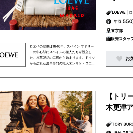
LOEW
55
年収
東京都
販売スタッ
ロエベの歴史は1846年、スペイン マドリー
ドの中心部にスペインの職人たちが設立し
た、皮革製品の工房から始まります。ドイツ
お
から訪れた皮革専門の職人エンリケ・ロエ
ベ・ロスバーグは、工房の卓越した職人技術
と素材の素晴らしさに魅せられ、1872年に、
自身の名前を冠した工房を設立。ロエベが誕
生しました。ロエベの工房で作られる皮革製
品は、スペインの人々を魅了し、その名声は
【トリ
すぐに不動のものとなりました。以来、21世
紀に入ってからも、ロエベは、常に革新的な
木更津
試みに挑戦しながら、成長していきます。