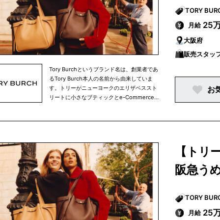
4500名ほどとなっております。ニューヨー
クを拠点とするインターナショナルブランド
で、「世界中の人々にインスピレーションを
25
月給
与え、個性、美しさ、そして自信に満ちたカ
大阪府
ラフルな毎日を送ってほしい」という願いが
込められています。当社のコレクションは、
販売スタッ
クラシックなスタイルをモダンにアレンジし
たコレクションで、商品ラインナップは衣
Tory Burchというブランド名は、創業者であ
類、靴、ハンドバッグ、アクセサリー、時
るTory Burch本人の名前から由来していま
計、ホームアイテムなど、多岐にわたりま
す。トリーがニューヨークのエリザベススト
お
す。
リートに小さなブティックとe-Commerce
サイトを立ち上げたのが2004年でした。そ
こからトリーバーチのブランドはスタートい
たしました。それ以来、この業界ではパイオ
ニアとして常にファッション業界をけん引し
てきています。創業からたった十数年で、ト
【トリ
リーバーチというブランドを世界的に有名な
ブランドへと育て上げました。トリーバーチ
阪急う
は世界各地にブランドを展開しています。現
在トリーバーチで働く仲間は、世界中で
4500名ほどとなっております。ニューヨー
クを拠点とするインターナショナルブランド
で、「世界中の人々にインスピレーションを
25
月給
与え、個性、美しさ、そして自信に満ちたカ