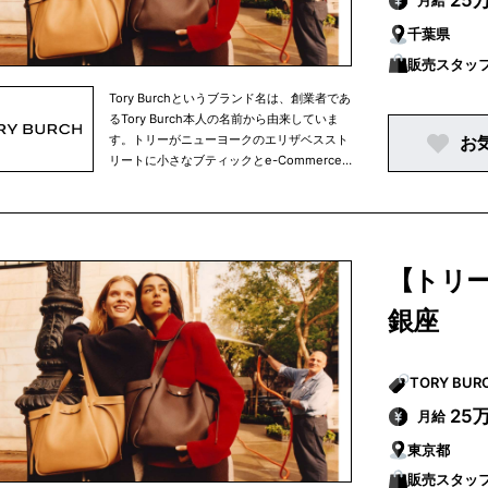
25
月給
千葉県
販売スタッ
Tory Burchというブランド名は、創業者であ
るTory Burch本人の名前から由来していま
す。トリーがニューヨークのエリザベススト
お
リートに小さなブティックとe-Commerce
サイトを立ち上げたのが2004年でした。そ
こからトリーバーチのブランドはスタートい
たしました。それ以来、この業界ではパイオ
ニアとして常にファッション業界をけん引し
てきています。創業からたった十数年で、ト
【トリ
リーバーチというブランドを世界的に有名な
ブランドへと育て上げました。トリーバーチ
銀座
は世界各地にブランドを展開しています。現
在トリーバーチで働く仲間は、世界中で
4500名ほどとなっております。ニューヨー
クを拠点とするインターナショナルブランド
で、「世界中の人々にインスピレーションを
25
月給
与え、個性、美しさ、そして自信に満ちたカ
東京都
ラフルな毎日を送ってほしい」という願いが
込められています。当社のコレクションは、
販売スタッ