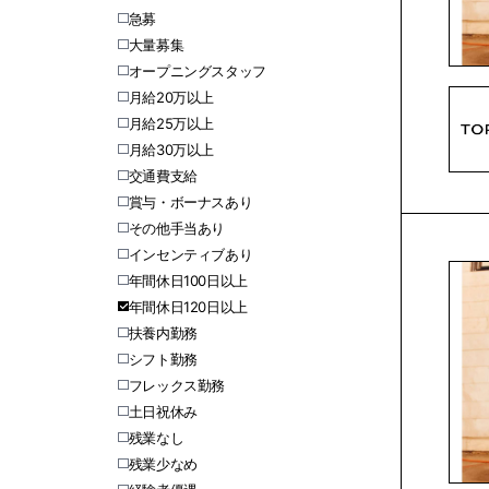
急募
大量募集
オープニングスタッフ
月給20万以上
月給25万以上
月給30万以上
交通費支給
賞与・ボーナスあり
その他手当あり
インセンティブあり
年間休日100日以上
年間休日120日以上
扶養内勤務
シフト勤務
フレックス勤務
土日祝休み
残業なし
残業少なめ