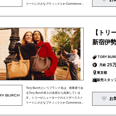
す。
リートに小さなブティックとe-Commerce
サイトを立ち上げたのが2004年でした。そ
こからトリーバーチのブランドはスタートい
たしました。それ以来、この業界ではパイオ
ニアとして常にファッション業界をけん引し
てきています。創業からたった十数年で、ト
【トリ
リーバーチというブランドを世界的に有名な
ブランドへと育て上げました。トリーバーチ
新宿伊
は世界各地にブランドを展開しています。現
在トリーバーチで働く仲間は、世界中で
4500名ほどとなっております。ニューヨー
クを拠点とするインターナショナルブランド
で、「世界中の人々にインスピレーションを
25
月給
与え、個性、美しさ、そして自信に満ちたカ
東京都
ラフルな毎日を送ってほしい」という願いが
込められています。当社のコレクションは、
販売スタッ
クラシックなスタイルをモダンにアレンジし
たコレクションで、商品ラインナップは衣
Tory Burchというブランド名は、創業者であ
類、靴、ハンドバッグ、アクセサリー、時
るTory Burch本人の名前から由来していま
計、ホームアイテムなど、多岐にわたりま
す。トリーがニューヨークのエリザベススト
お
す。
リートに小さなブティックとe-Commerce
サイトを立ち上げたのが2004年でした。そ
こからトリーバーチのブランドはスタートい