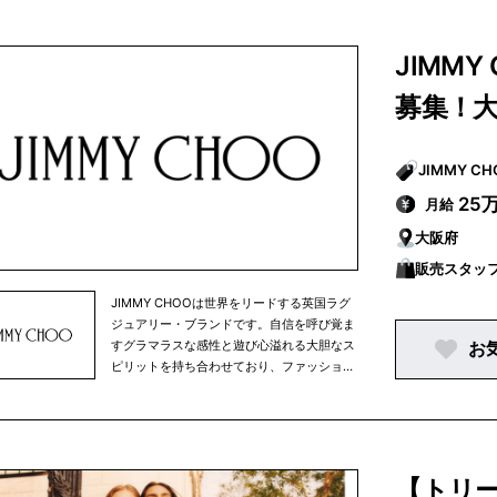
たしました。それ以来、この業界ではパイオ
ニアとして常にファッション業界をけん引し
てきています。創業からたった十数年で、ト
JIMM
リーバーチというブランドを世界的に有名な
ブランドへと育て上げました。トリーバーチ
募集！
は世界各地にブランドを展開しています。現
在トリーバーチで働く仲間は、世界中で
4500名ほどとなっております。ニューヨー
クを拠点とするインターナショナルブランド
で、「世界中の人々にインスピレーションを
25
月給
与え、個性、美しさ、そして自信に満ちたカ
大阪府
ラフルな毎日を送ってほしい」という願いが
込められています。当社のコレクションは、
販売スタッ
クラシックなスタイルをモダンにアレンジし
たコレクションで、商品ラインナップは衣
JIMMY CHOOは世界をリードする英国ラグ
類、靴、ハンドバッグ、アクセサリー、時
ジュアリー・ブランドです。自信を呼び覚ま
計、ホームアイテムなど、多岐にわたりま
すグラマラスな感性と遊び心溢れる大胆なス
お
す。
ピリットを持ち合わせており、ファッション
性の高い独自スタイルと卓越したクラフツマ
ンシップ、そしてセレブリティやレッドカー
ペット・スタイルのパイオニアブランドとし
ても 知られています。ウィメンズのシュー
ズを中核アイテムに、ハンドバッグ、革小
【トリ
物、スカーフ、サングラス、アイウェア、ベ