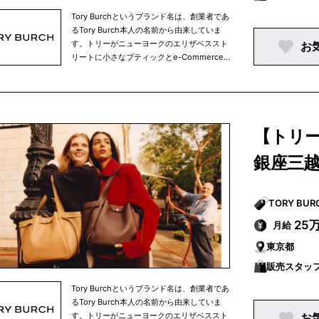
クラシックなスタイルをモダンにアレンジし
たコレクションで、商品ラインナップは衣
Tory Burchというブランド名は、創業者であ
類、靴、ハンドバッグ、アクセサリー、時
るTory Burch本人の名前から由来していま
計、ホームアイテムなど、多岐にわたりま
す。トリーがニューヨークのエリザベススト
お
す。
リートに小さなブティックとe-Commerce
サイトを立ち上げたのが2004年でした。そ
こからトリーバーチのブランドはスタートい
たしました。それ以来、この業界ではパイオ
ニアとして常にファッション業界をけん引し
てきています。創業からたった十数年で、ト
【トリ
リーバーチというブランドを世界的に有名な
ブランドへと育て上げました。トリーバーチ
銀座三
は世界各地にブランドを展開しています。現
在トリーバーチで働く仲間は、世界中で
4500名ほどとなっております。ニューヨー
クを拠点とするインターナショナルブランド
で、「世界中の人々にインスピレーションを
25
月給
与え、個性、美しさ、そして自信に満ちたカ
東京都
ラフルな毎日を送ってほしい」という願いが
込められています。当社のコレクションは、
販売スタッ
クラシックなスタイルをモダンにアレンジし
たコレクションで、商品ラインナップは衣
Tory Burchというブランド名は、創業者であ
類、靴、ハンドバッグ、アクセサリー、時
るTory Burch本人の名前から由来していま
計、ホームアイテムなど、多岐にわたりま
す。トリーがニューヨークのエリザベススト
お