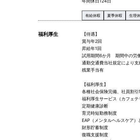
年間休日124日
有給休暇
夏季休暇
生理
福利厚生
【待遇】
賞与年2回
昇給年1回
試用期間6か月 期間中の労
通勤交通費当社規定により支
残業手当有
【福利厚生】
各種社会保険完備、社員割引
福利厚生サービス（カフェテ
定期健康診断
育児時短勤務制度
EAP（メンタルヘルスケア）
財形貯蓄制度
復職支援制度