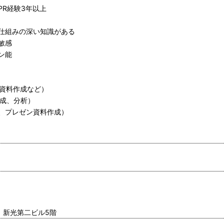
R経験3年以上
仕組みの深い知識がある
敏感
ン能
外資料作成など）
作成、分析）
料作成、プレゼン資料作成）
6 新光第二ビル5階