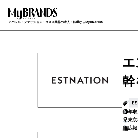
アパレル・ファッション・コスメ業界の求人・転職ならMyBRANDS
エ
幹
E
年
東京
広報