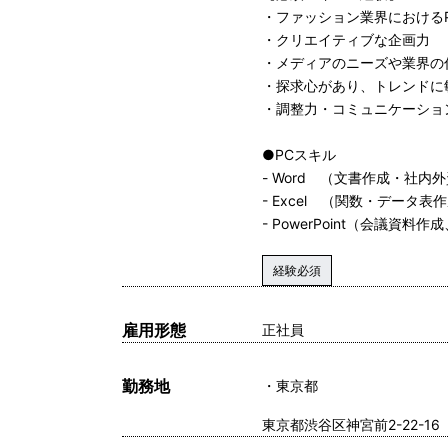
・ファッション業界におけるP
・クリエイティブな企画力
・メディアのニーズや業界の
・探求心があり、トレンドに
・調整力・コミュニケーショ
●PCスキル
- Word （文書作成・社内
- Excel （関数・データ表
- PowerPoint（会議資
経験必須
雇用形態
正社員
勤務地
東京都
東京都渋谷区神宮前2-22-1