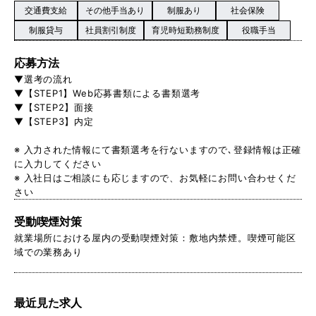
交通費支給
その他手当あり
制服あり
社会保険
制服貸与
社員割引制度
育児時短勤務制度
役職手当
応募方法
▼選考の流れ
▼【STEP1】Web応募書類による書類選考
▼【STEP2】面接
▼【STEP3】内定
※ 入力された情報にて書類選考を行ないますので､登録情報は正確
に入力してください
※ 入社日はご相談にも応じますので、お気軽にお問い合わせくだ
さい
受動喫煙対策
就業場所における屋内の受動喫煙対策：敷地内禁煙。喫煙可能区
域での業務あり
最近見た求人