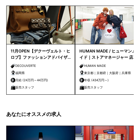
11月OPEN【デクーヴェルト・ヒ
HUMAN MADE / ヒューマンメ
ロブ】ファッションアドバイザ
イド｜ストアマネージャー 店長
ー｜天神店
候補
DECOUVERTE
HUMAN MADE
福岡県
東京都｜京都府｜大阪府｜兵庫県
月給 (24万円～44万円)
年収 (434万円～)
販売スタッフ
販売スタッフ
あなたにオススメの求人