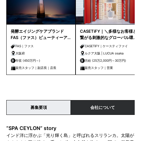
発酵エイジングケアブランド
CASETiFY｜＼多様なお客様と
FAS（ファス）ビューティーア
繋がる刺激的なグローバル環
ドバイザー｜阪急うめだ本店
境！／ 販売経験1年以上の方歓迎
FAS｜ファス
CASETiFY｜ケースティファイ
◆
大阪府
ルクア大阪 | LUCUA osaka
年収 (450万円～)
月給 (25万2,000円～30万円)
販売スタッフ｜副店長｜店長
販売スタッフ｜営業
募集要項
会社について
“SPA CEYLON” story
インド洋に浮かぶ「光り輝く島」と呼ばれるスリランカ。太陽が