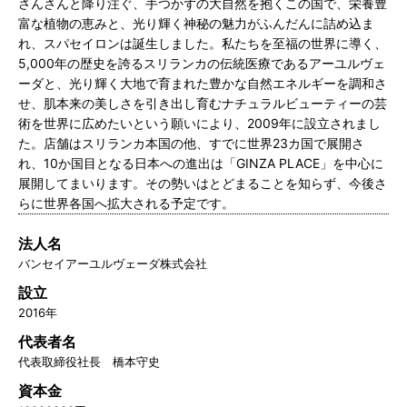
さんさんと降り注ぐ、手つかずの大自然を抱くこの国で、栄養豊
富な植物の恵みと、光り輝く神秘の魅力がふんだんに詰め込ま
れ、スパセイロンは誕生しました。私たちを至福の世界に導く、
5,000年の歴史を誇るスリランカの伝統医療であるアーユルヴェ
ーダと、光り輝く大地で育まれた豊かな自然エネルギーを調和さ
せ、肌本来の美しさを引き出し育むナチュラルビューティーの芸
術を世界に広めたいという願いにより、2009年に設立されまし
た。店舗はスリランカ本国の他、すでに世界23カ国で展開さ
れ、10か国目となる日本への進出は「GINZA PLACE」を中心に
展開してまいります。その勢いはとどまることを知らず、今後さ
らに世界各国へ拡大される予定です。
法人名
バンセイアーユルヴェーダ株式会社
設立
2016年
代表者名
代表取締役社長 橋本守史
資本金