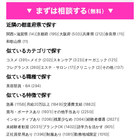
近隣の都道府県で探す
関西
>
滋賀県 (14)
|
京都府 (195)
|
大阪府 (503)
|
兵庫県 (212)
|
奈良県 (11)
|
和歌山県 (11)
似ているカテゴリで探す
コスメ (391)
>
メイク (202)
|
スキンケア (323)
|
オーガニック (121)
|
フレグランス (260)
|
エステ・サロン (17)
|
クリニック (2)
|
その他 (137)
似ている職種で探す
美容部員・BA (294)
似ている特徴で探す
急募 (1158)
|
月給20万以上 (1849)
|
交通費支給 (1882)
|
賞与・ボーナスあり (1931)
|
その他手当あり (2250)
|
インセンティブあり (1206)
|
残業少なめ (1364)
|
経験者優遇 (2627)
|
未経験者歓迎 (2031)
|
ブランクOK (1402)
|
語学力を活かす (901)
|
正社員登用あり (1396)
|
制服あり (1081)
|
勤務地域限定 (1010)
|