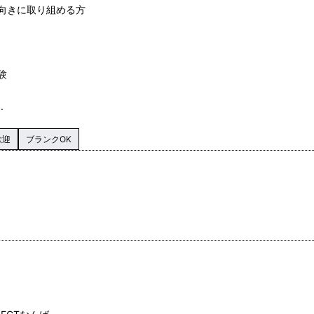
向きに取り組める方
験
.
歓迎
ブランクOK