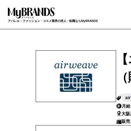
アパレル・ファッション・コスメ業界の求人・転職ならMyBRANDS
【
（
a
月
大阪
販売