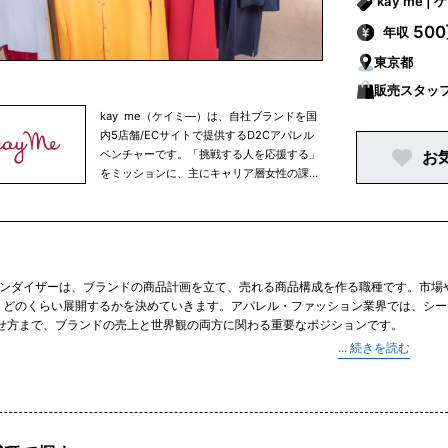
kay
50
年収
東京都
販売スタッ
kay me（ケイミ―）は、自社ブランドを国
内5店舗/ECサイトで提供するD2Cアパレル
ベンチャーです。「挑戦する人を応援する」
お
をミッションに、主にキャリア層女性の課題
を解決するプロダクト・サービスをグローバ
ル展開しています。『一瞬で華やか、ずっと
続くラク』をコンセプトに、女性を美しく見
せるパターンのワンピース・ジャケット・ス
ーツなどを、【シワにならない】【自宅で洗
ャンダイザーは、ブランドの商品計画を立て、売れる商品構成を作る職種です。市場
える】【ストレッチする】素材にこだわって
、どのくらい展開するかを決めていきます。アパレル・ファッション業界では、シー
作っており、全てのアイテムは日本製です。
見せ方まで、ブランドの売上と世界観の両方に関わる重要なポジションです。
、企画だけで完結しません。デザイナー、パタンナー、生産管理、営業、VMD、PR
で進行を見ます。販売開始後は、売上・消化率・在庫状況を確認し、追加生産、値下
る感覚の両方が求められます。
Dを目指す場合、販売スタッフや店長、営業、EC運営、商品企画アシスタントなど