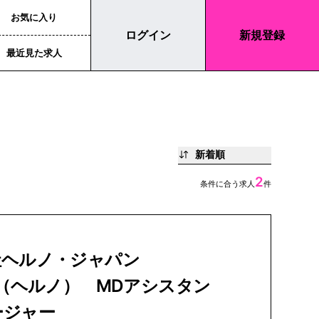
お気に入り
ログイン
新規登録
最近見た求人
新着順
2
条件に合う求人
件
社ヘルノ・ジャパン
O（ヘルノ） MDアシスタン
ージャー