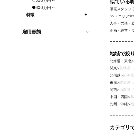
500万円～
似ている
当カテゴリ、売
600万円～
応募前には、
販売スタッフ (2
特徵
する場合もあ
SV・エリアマネ
離を確認する
人事・労務・総務
企画・経営・マ
求人を比較す
雇用形態
なります。販
地域で絞
北海道・東北
>
関東
>
茨城県 (0
北信越
>
新潟県 
東海
>
岐阜県 (0
関西
>
滋賀県 (0
中国・四国
>
鳥
九州・沖縄
>
福
カテゴリ