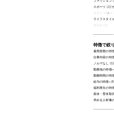
ファッション (
スポーツ (2)
|
そ
コスメ (0)
>
メイ
ライフスタイル 
ホテル (0)
特徴で絞
雇用形態の特
仕事内容の特
ノルマなし (5)
勤務地の特徴
>
勤務時間の特
給与の特徴
>
月
福利厚生の特
産休・育休取得実
求める人材像