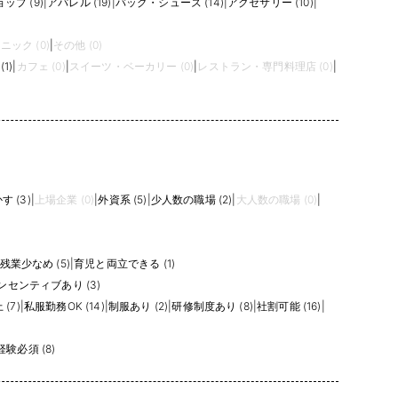
ップ (9)
|
アパレル (19)
|
バッグ・シューズ (14)
|
アクセサリー (10)
|
ニック (0)
|
その他 (0)
1)
|
カフェ (0)
|
スイーツ・ベーカリー (0)
|
レストラン・専門料理店 (0)
|
 (3)
|
上場企業 (0)
|
外資系 (5)
|
少人数の職場 (2)
|
大人数の職場 (0)
|
残業少なめ (5)
|
育児と両立できる (1)
ンセンティブあり (3)
(7)
|
私服勤務OK (14)
|
制服あり (2)
|
研修制度あり (8)
|
社割可能 (16)
|
経験必須 (8)