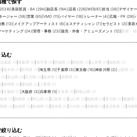
職種で探す
上規模、仕入れや在庫管理の経験、Excelなどでの数値分析力、社内外との調整力
MDがどこまで意思決定するポジションなのかを確認することが重要です。会社によ
538)
|
美容部員・BA (294)
|
副店長 (194)
|
店長 (226)
|
WEB/EC担当 (36)
|
デザイナー 
れば、数値管理やアシスタント業務が中心の場合もあります。担当カテゴリ、予算規
ージャー (38)
|
営業 (95)
|
VMD (11)
|
バイヤー (18)
|
トレーナー (4)
|
広報・PR (29)
|
と、入社後の役割を具体的にイメージしやすくなります。
 (13)
|
メイクアップアーティスト (9)
|
エステティシャン (7)
|
セラピスト (2)
|
美容カ
ーケティング (24)
|
管理・事務 (23)
|
販売・外食・アミューズメント (12)
|
医療・福
る際は、企画寄りか仕入れ寄りか、国内ブランドか外資系ブランドか、店舗中心かE
売現場で得た顧客理解を、商品計画やブランド成長に活かしたい方にも向いている職
り込む
北海道 (0)
|
青森県 (0)
|
岩手県 (0)
|
宮城県 (0)
|
秋田県 (0)
|
山形県 (0)
|
福島県 (0)
)
|
栃木県 (0)
|
群馬県 (0)
|
埼玉県 (1)
|
千葉県 (3)
|
東京都 (16)
|
神奈川県 (2)
|
山梨県 (0)
(0)
|
富山県 (0)
|
石川県 (0)
|
福井県 (0)
|
長野県 (0)
)
|
静岡県 (0)
|
愛知県 (0)
|
三重県 (0)
)
|
京都府 (0)
|
大阪府 (3)
|
兵庫県 (1)
|
奈良県 (0)
|
和歌山県 (0)
取県 (0)
|
島根県 (0)
|
岡山県 (0)
|
広島県 (0)
|
山口県 (0)
|
徳島県 (0)
|
香川県 (0)
|
愛媛県 (
岡県 (0)
|
佐賀県 (0)
|
長崎県 (0)
|
熊本県 (0)
|
大分県 (0)
|
宮崎県 (0)
|
鹿児島県 (0)
|
沖縄県 
で絞り込む