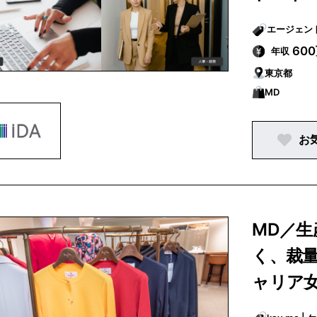
60
年収
東京都
MD
お
MD／
く、裁
ャリア