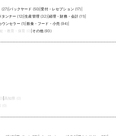
が確認されます。
っては、商品企画、仕入れ、在庫配分、販促、EC運用まで幅広く担当
(27)
|
バックヤード (50)
|
受付・レセプション (17)
|
模、展示会や海外出張の有無、チーム体制、上長やデザイナーとの距
パタンナー (12)
|
生産管理 (32)
|
経理・財務・会計 (11)
|
ウンセラー (1)
|
飲食・フード・小売 (94)
|
祉・教育・保育 (0)
|
その他 (93)
C比率が高いかを見ておくと、自分の得意分野に合う求人を選びやすく
種です。
0)
|
高知県 (0)
(0)