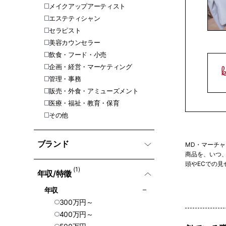
メイクアップアーティスト
エステティシャン
セラピスト
美容カウンセラー
飲食・フード・小売
企画・経営・マーケティング
管理・事務
販売・外食・アミューズメント
医療・福祉・教育・保育
その他
ブランド
MD・マーチ
商品を、いつ
頭やECでの
(1)
年収/特徵
MDの仕事は
年収
状態になるま
300万円～
ドらしさを守
400万円～
未経験からM