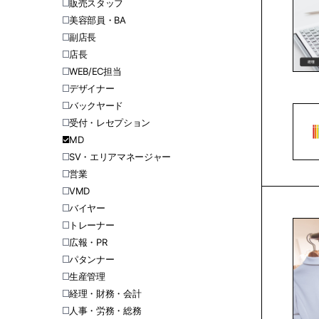
販売スタッフ
美容部員・BA
副店長
店長
WEB/EC担当
デザイナー
バックヤード
受付・レセプション
MD
SV・エリアマネージャー
営業
VMD
バイヤー
トレーナー
広報・PR
パタンナー
生産管理
経理・財務・会計
人事・労務・総務