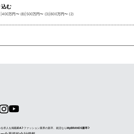
り込む
)
|
400万円〜 (8)
|
500万円〜 (3)
|
600万円〜 (2)
ゆる求人を掲載
iDA
ファッション業界の新卒、就活なら
MyBRANDS新卒
シー
会員規約
会社情報