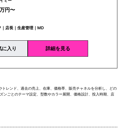
 me | ケイミー
0万円〜
フ｜店長｜生産管理｜MD
気に入り
詳細を見る
やトレンド、過去の売上、在庫、価格帯、販売チャネルを分析し、どの
ズンごとのテーマ設定、型数やカラー展開、価格設計、投入時期、店
、店舗スタッフなど多くの職種と連携し、企画した商品が実際に売れる
げ、販促、店舗配分の判断にも関わります。数字を見る力と、ブラン
で商品と売上に触れた経験が評価されやすいです。経験者の場合は、担