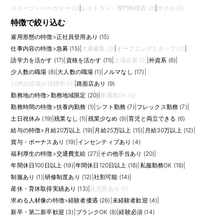
スイーツ・ベーカリー (0)
|
レストラン・専門料理店 (0)
|
ホテル (0)
特徴で絞り込む
雇用形態の特徴
>
正社員登用あり (15)
仕事内容の特徴
>
急募 (15)
|
大量募集 (0)
|
オープニングスタッフ (0)
|
語学力を活かす (17)
|
資格を活かす (11)
|
上場企業 (0)
|
外資系 (6)
|
少人数の職場 (8)
|
大人数の職場 (1)
|
ノルマなし (17)
|
20代の店長が活躍中 (0)
|
路面店あり (9)
勤務地の特徴
>
勤務地域限定 (20)
|
車通勤OK (0)
勤務時間の特徴
>
扶養内勤務 (1)
|
シフト勤務 (7)
|
フレックス勤務 (7)
|
土日祝休み (19)
|
残業なし (1)
|
残業少なめ (9)
|
育児と両立できる (6)
給与の特徴
>
月給20万以上 (19)
|
月給25万以上 (15)
|
月給30万以上 (12)
|
賞与・ボーナスあり (19)
|
インセンティブあり (4)
福利厚生の特徴
>
交通費支給 (27)
|
その他手当あり (20)
|
年間休日100日以上 (19)
|
年間休日120日以上 (18)
|
私服勤務OK (18)
|
制服あり (1)
|
研修制度あり (12)
|
社割可能 (14)
|
産休・育休取得実績あり (13)
|
託児所あり (0)
求める人材像の特徴
>
経験者優遇 (26)
|
未経験者歓迎 (4)
|
新卒・第二新卒歓迎 (3)
|
ブランクOK (8)
|
経験必須 (14)