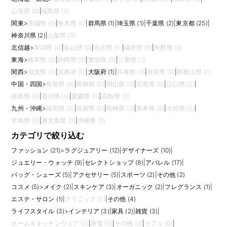
おくと安心です。
山形県 (0)
|
福島県 (0)
PR求人を比較する際は、プレス対応中心かSNS運用中心か、国内ブランド
関東
>
茨城県 (0)
|
栃木県 (0)
|
群馬県 (1)
|
埼玉県 (1)
|
千葉県 (2)
|
東京都 (25)
|
か外資系ブランドか、代理店側か事業会社側かを見ておくとよいでしょ
う。ファッションやコスメを「好き」で終わらせず、ブランド価値を言葉
神奈川県 (2)
|
山梨県 (0)
と体験で届けたい方に向いている職種です。
北信越
>
新潟県 (0)
|
富山県 (0)
|
石川県 (0)
|
福井県 (0)
|
長野県 (0)
東海
>
岐阜県 (0)
|
静岡県 (0)
|
愛知県 (0)
|
三重県 (0)
関西
>
滋賀県 (0)
|
京都府 (0)
|
大阪府 (1)
|
兵庫県 (0)
|
奈良県 (0)
|
和歌山県 (0)
中国・四国
>
鳥取県 (0)
|
島根県 (0)
|
岡山県 (0)
|
広島県 (0)
|
山口県 (0)
|
徳島県 (0)
|
香川県 (0)
|
愛媛県 (0)
|
高知県 (0)
九州・沖縄
>
福岡県 (0)
|
佐賀県 (0)
|
長崎県 (0)
|
熊本県 (0)
|
大分県 (0)
|
宮崎県 (0)
|
鹿児島県 (0)
|
沖縄県 (0)
カテゴリで絞り込む
ファッション (21)
>
ラグジュアリー (12)
|
デザイナーズ (10)
|
ジュエリー・ウォッチ (9)
|
セレクトショップ (8)
|
アパレル (17)
|
バッグ・シューズ (5)
|
アクセサリー (5)
|
スポーツ (2)
|
その他 (2)
コスメ (5)
>
メイク (2)
|
スキンケア (3)
|
オーガニック (2)
|
フレグランス (1)
|
エステ・サロン (1)
|
クリニック (0)
|
その他 (4)
ライフスタイル (3)
>
インテリア (3)
|
家具 (2)
|
雑貨 (3)
|
ホーム＆キッチンウェア (0)
|
家電 (0)
|
その他 (0)
|
カフェ (0)
|