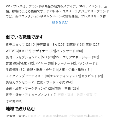
PR・プレスは、ブランドや商品の魅力をメディア、SNS、イベント、店
舗、顧客に伝える職種です。アパレル・コスメ・ラグジュアリーブランド
では、新作コレクションやキャンペーンの情報発信、プレスリリース作
成、雑誌・Web媒体へのサンプル貸し出し、インフルエンサー対応、展示
会やポップアップイベントの運営、SNS投稿の企画など、幅広い業務を担
当します。
華やかな印象を持たれやすい職種ですが、実際には社内外との調整、スケ
似ている職種で探す
ジュール管理、資料作成、掲載確認、効果測定など、地道な業務も多くあ
販売スタッフ (2540)
|
美容部員・BA (292)
|
副店長 (194)
|
店長 (227)
|
ります。ブランドの世界観を正しく理解し、誰に、どのタイミングで、ど
の言葉やビジュアルで伝えるかを考える力が求められます。店舗やEC、
WEB/EC担当 (36)
|
デザイナー (27)
|
バックヤード (50)
|
MD、VMD、営業と連携し、販売につながる情報発信を行うことも重要で
受付・レセプション (17)
|
MD (23)
|
SV・エリアマネージャー (38)
|
す。
営業 (95)
|
VMD (11)
|
バイヤー (18)
|
トレーナー (4)
|
パタンナー (12)
|
未経験からPRを目指す場合、販売スタッフや店長としてブランド理解と顧
生産管理 (32)
|
経理・財務・会計 (11)
|
人事・労務・総務 (13)
|
客理解を深めた経験、SNS運用、ライティング、イベント運営、広報アシ
スタント経験などが評価されることがあります。経験者の場合は、担当ブ
メイクアップアーティスト (9)
|
エステティシャン (7)
|
セラピスト (2)
|
ランド、媒体リレーション、SNS実績、イベント運営、撮影進行、英語対
美容カウンセラー (1)
|
飲食・フード・小売 (94)
|
応の有無が確認されやすいポイントです。
企画・経営・マーケティング (25)
|
管理・事務 (23)
|
販売・外食・アミューズメント (12)
|
医療・福祉・教育・保育 (0)
|
応募前には、PRの業務範囲を具体的に確認しましょう。ブランドによっ
て、雑誌やWeb媒体へのプレス対応が中心の場合、SNSやインフルエンサ
その他 (93)
ーマーケティングが中心の場合、店舗イベントや販促物制作まで担当する
地域で絞り込む
場合があります。撮影立ち会い、サンプル管理、展示会準備など繁忙期に
業務量が増えることもあるため、チーム体制やアシスタントの有無も見て
北海道・東北
>
北海道 (0)
|
青森県 (0)
|
岩手県 (0)
|
宮城県 (0)
|
秋田県 (0)
|