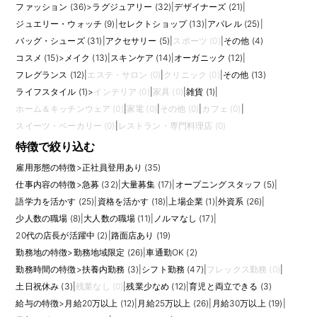
ファッション (36)
>
ラグジュアリー (32)
|
デザイナーズ (21)
|
ジュエリー・ウォッチ (9)
|
セレクトショップ (13)
|
アパレル (25)
|
バッグ・シューズ (31)
|
アクセサリー (5)
|
スポーツ (0)
|
その他 (4)
コスメ (15)
>
メイク (13)
|
スキンケア (14)
|
オーガニック (12)
|
フレグランス (12)
|
エステ・サロン (0)
|
クリニック (0)
|
その他 (13)
ライフスタイル (1)
>
インテリア (0)
|
家具 (0)
|
雑貨 (1)
|
ホーム＆キッチンウェア (0)
|
家電 (0)
|
その他 (0)
|
カフェ (0)
|
スイーツ・ベーカリー (0)
|
レストラン・専門料理店 (0)
特徴で絞り込む
雇用形態の特徴
>
正社員登用あり (35)
仕事内容の特徴
>
急募 (32)
|
大量募集 (17)
|
オープニングスタッフ (5)
|
語学力を活かす (25)
|
資格を活かす (18)
|
上場企業 (1)
|
外資系 (26)
|
少人数の職場 (8)
|
大人数の職場 (11)
|
ノルマなし (17)
|
20代の店長が活躍中 (2)
|
路面店あり (19)
勤務地の特徴
>
勤務地域限定 (26)
|
車通勤OK (2)
勤務時間の特徴
>
扶養内勤務 (3)
|
シフト勤務 (47)
|
フレックス勤務 (0)
|
土日祝休み (3)
|
残業なし (0)
|
残業少なめ (12)
|
育児と両立できる (3)
給与の特徴
>
月給20万以上 (12)
|
月給25万以上 (26)
|
月給30万以上 (19)
|