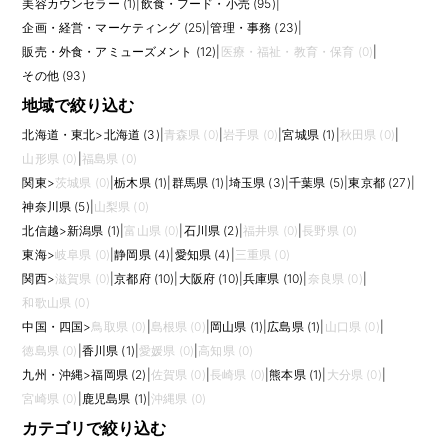
美容カウンセラー (1)
|
飲食・フード・小売 (95)
|
する姿勢が重要です。販売スタッフと密に連携するため、接客に直接出な
企画・経営・マーケティング (25)
|
管理・事務 (23)
|
い場合でも、ブランドや商品の基本知識を理解していると働きやすくなり
販売・外食・アミューズメント (12)
|
医療・福祉・教育・保育 (0)
|
ます。
その他 (93)
応募前には、接客を含むか、完全なバックヤード専任か、早番・遅番、棚
地域で絞り込む
卸しや搬入の頻度、重い荷物の取り扱い、EC出荷や修理対応の有無を確認
しましょう。店舗規模や商材によって忙しさは大きく変わります。几帳面
北海道・東北
>
北海道 (3)
|
青森県 (0)
|
岩手県 (0)
|
宮城県 (1)
|
秋田県 (0)
|
に作業を進めることが得意な方、販売現場を裏側から支えたい方、将来的
山形県 (0)
|
福島県 (0)
にオペレーションや在庫管理の専門性を高めたい方に向いた職種です。
関東
>
茨城県 (0)
|
栃木県 (1)
|
群馬県 (1)
|
埼玉県 (3)
|
千葉県 (5)
|
東京都 (27)
|
選考では、在庫差異を減らした経験、繁忙期の納品対応、販売スタッフと
の連携、細かな確認作業を正確に進めた経験を伝えると、適性が伝わりや
神奈川県 (5)
|
山梨県 (0)
すくなります。 また、求人ごとに求められる経験や裁量は異なるため、仕
北信越
>
新潟県 (1)
|
富山県 (0)
|
石川県 (2)
|
福井県 (0)
|
長野県 (0)
事内容、評価軸、研修、将来のキャリアパス、チーム体制まで確認して比
東海
>
岐阜県 (0)
|
静岡県 (4)
|
愛知県 (4)
|
三重県 (0)
較しましょう。
関西
>
滋賀県 (0)
|
京都府 (10)
|
大阪府 (10)
|
兵庫県 (10)
|
奈良県 (0)
|
和歌山県 (0)
中国・四国
>
鳥取県 (0)
|
島根県 (0)
|
岡山県 (1)
|
広島県 (1)
|
山口県 (0)
|
徳島県 (0)
|
香川県 (1)
|
愛媛県 (0)
|
高知県 (0)
九州・沖縄
>
福岡県 (2)
|
佐賀県 (0)
|
長崎県 (0)
|
熊本県 (1)
|
大分県 (0)
|
宮崎県 (0)
|
鹿児島県 (1)
|
沖縄県 (0)
カテゴリで絞り込む