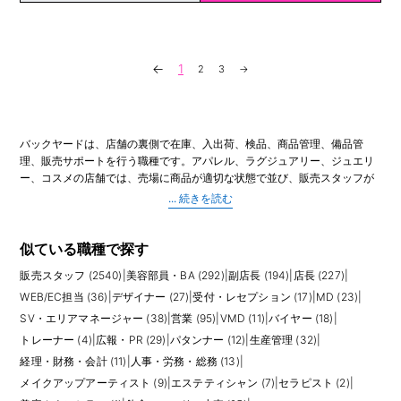
←
1
2
3
→
バックヤードは、店舗の裏側で在庫、入出荷、検品、商品管理、備品管
理、販売サポートを行う職種です。アパレル、ラグジュアリー、ジュエリ
ー、コスメの店舗では、売場に商品が適切な状態で並び、販売スタッフが
お客様対応に集中できるよう、バックヤード業務が店舗運営を支えていま
す。表に出る時間は少なくても、売上機会を逃さないために欠かせないポ
ジションです。
主な業務は、納品商品の検品、タグ付け、品出し、在庫整理、棚卸し、取
似ている職種で探す
り置き管理、修理品や返品対応、EC出荷、館内配送、備品発注などです。
販売スタッフ (2540)
|
美容部員・BA (292)
|
副店長 (194)
|
店長 (227)
|
ラグジュアリーブランドでは、商品点数や高額品の管理、セキュリティ、
正確な記録が特に重視されます。繁忙期やセール、新店オープン時には、
WEB/EC担当 (36)
|
デザイナー (27)
|
受付・レセプション (17)
|
MD (23)
|
短時間で大量の商品を整理し、売場へスムーズに供給する対応力が求めら
SV・エリアマネージャー (38)
|
営業 (95)
|
VMD (11)
|
バイヤー (18)
|
れます。
トレーナー (4)
|
広報・PR (29)
|
パタンナー (12)
|
生産管理 (32)
|
経理・財務・会計 (11)
|
人事・労務・総務 (13)
|
求人では、販売経験、在庫管理経験、倉庫や物流経験、細かな確認作業が
得意なこと、PCやハンディ端末の使用経験などが評価されます。未経験か
メイクアップアーティスト (9)
|
エステティシャン (7)
|
セラピスト (2)
|
ら挑戦できる求人もありますが、正確性、スピード、体力、チームで連携