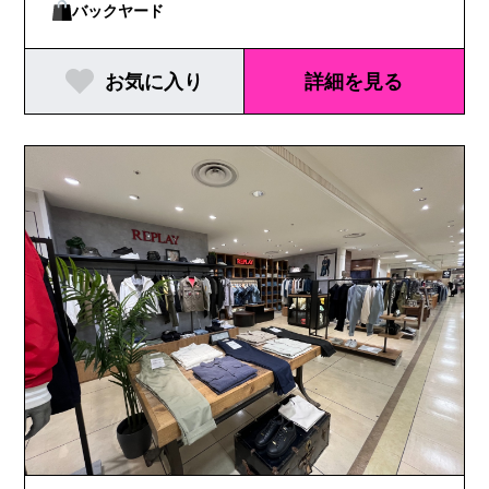
屋店｜ジェイアール名古屋タカシマヤ｜大丸京都店
バックヤード
｜大丸神戸店｜神戸阪急｜大阪タカシマヤ｜阪急う
お気に入り
詳細を見る
めだ本店｜御殿場プレミアム・アウトレット｜岩田
屋本店｜博多阪急