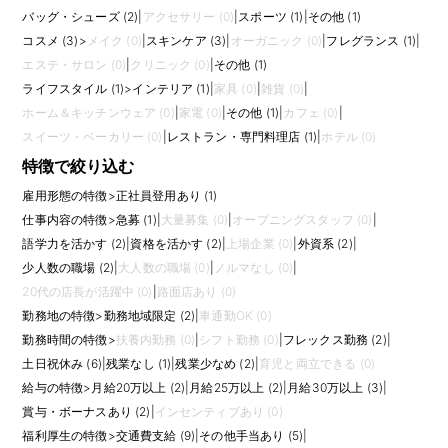
バッグ・シューズ (2)
|
アクセサリー (0)
|
スポーツ (1)
|
その他 (1)
コスメ (3)
>
メイク (0)
|
スキンケア (3)
|
オーガニック (0)
|
フレグランス (1)
|
エステ・サロン (0)
|
クリニック (0)
|
その他 (1)
ライフスタイル (1)
>
インテリア (1)
|
家具 (0)
|
雑貨 (0)
|
ホーム＆キッチンウェア (0)
|
家電 (0)
|
その他 (1)
|
カフェ (0)
|
スイーツ・ベーカリー (0)
|
レストラン・専門料理店 (1)
|
ホテル (0)
特徴で絞り込む
雇用形態の特徴
>
正社員登用あり (1)
仕事内容の特徴
>
急募 (1)
|
大量募集 (0)
|
オープニングスタッフ (0)
|
語学力を活かす (2)
|
資格を活かす (2)
|
上場企業 (0)
|
外資系 (2)
|
少人数の職場 (2)
|
大人数の職場 (0)
|
ノルマなし (0)
|
20代の店長が活躍中 (0)
|
路面店あり (0)
勤務地の特徴
>
勤務地域限定 (2)
|
車通勤OK (0)
勤務時間の特徴
>
扶養内勤務 (0)
|
シフト勤務 (0)
|
フレックス勤務 (2)
|
土日祝休み (6)
|
残業なし (1)
|
残業少なめ (2)
|
育児と両立できる (0)
給与の特徴
>
月給20万以上 (2)
|
月給25万以上 (2)
|
月給30万以上 (3)
|
賞与・ボーナスあり (2)
|
インセンティブあり (0)
福利厚生の特徴
>
交通費支給 (9)
|
その他手当あり (5)
|