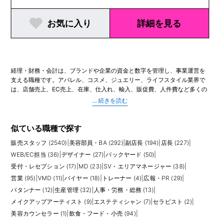
お気に入り
詳細を見る
経理・財務・会計は、ブランドや企業の資金と数字を管理し、事業運営を
支える職種です。アパレル、コスメ、ジュエリー、ライフスタイル業界で
は、店舗売上、EC売上、在庫、仕入れ、輸入、販促費、人件費など多くの
数字が動くため、正確な会計処理と管理が欠かせません。月次・年次決
算、請求書処理、支払管理、売掛・買掛管理、経費精算、予算実績管理な
ど、企業の信頼性を支える業務を担います。
業務範囲は会社規模によって異なります。成長中のブランドでは、経理担
似ている職種で探す
当が総務や管理事務を兼ねることもあり、外資系や大手企業では、財務分
販売スタッフ (2540)
|
美容部員・BA (292)
|
副店長 (194)
|
店長 (227)
|
析、FP&A、管理会計、税務、監査対応、海外本社へのレポートなど専門領
域が分かれている場合もあります。店舗やECから上がる売上データを確認
WEB/EC担当 (36)
|
デザイナー (27)
|
バックヤード (50)
|
し、在庫や仕入れとの整合性を見る力も、ファッション・コスメ業界なら
受付・レセプション (17)
|
MD (23)
|
SV・エリアマネージャー (38)
|
ではのポイントです。
営業 (95)
|
VMD (11)
|
バイヤー (18)
|
トレーナー (4)
|
広報・PR (29)
|
パタンナー (12)
|
生産管理 (32)
|
人事・労務・総務 (13)
|
求人では、経理実務経験、簿記資格、会計ソフトの使用経験、Excelスキ
ル、月次決算経験、英語での読み書き、監査対応経験などが評価されま
メイクアップアーティスト (9)
|
エステティシャン (7)
|
セラピスト (2)
|
す。未経験可の求人でも、数字への正確性、期限を守る力、社内外との丁
美容カウンセラー (1)
|
飲食・フード・小売 (94)
|
寧なやりとりが求められます。業界経験がある場合は、店舗売上や在庫、