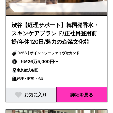
渋谷【経理サポート】韓国発香水・
スキンケアブランド/正社員登用前
提/年休120日/魅力の企業文化◎
025S | ポイントツーファイヴセカンド
26万5,000円〜
月給
東京都渋谷区
経理・財務・会計
お気に入り
詳細を見る