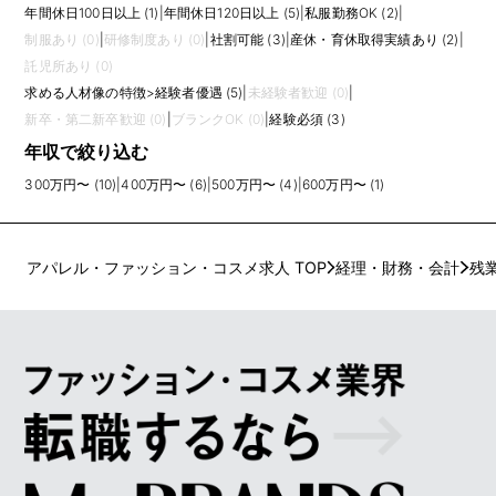
年間休日100日以上 (1)
|
年間休日120日以上 (5)
|
私服勤務OK (2)
|
制服あり (0)
|
研修制度あり (0)
|
社割可能 (3)
|
産休・育休取得実績あり (2)
|
託児所あり (0)
求める人材像の特徴
>
経験者優遇 (5)
|
未経験者歓迎 (0)
|
新卒・第二新卒歓迎 (0)
|
ブランクOK (0)
|
経験必須 (3)
年収で絞り込む
300万円〜 (10)
|
400万円〜 (6)
|
500万円〜 (4)
|
600万円〜 (1)
アパレル・ファッション・コスメ求人 TOP
経理・財務・会計
残