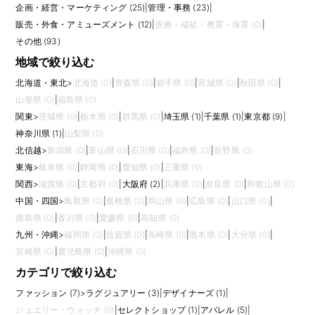
企画・経営・マーケティング (25)
|
管理・事務 (23)
|
輸入取引への理解が強みになります。
販売・外食・アミューズメント (12)
|
医療・福祉・教育・保育 (0)
|
応募前には、担当範囲、決算への関与度、財務分析まで含むか、会計事務
その他 (93)
所との分担、使用システム、在宅勤務可否、繁忙期の残業を確認しましょ
地域で絞り込む
う。事業の成長を数字で支えたい方、ファッション・ビューティー業界に
関わりながら専門性を高めたい方に向いた職種です。
北海道・東北
>
北海道 (0)
|
青森県 (0)
|
岩手県 (0)
|
宮城県 (0)
|
秋田県 (0)
|
販売や店舗運営とは異なる形でブランドを支える本部職です。 応募時に
山形県 (0)
|
福島県 (0)
は、月次決算、請求処理、売掛・買掛、経費精算、予実管理、会計ソフ
関東
>
茨城県 (0)
|
栃木県 (0)
|
群馬県 (0)
|
埼玉県 (1)
|
千葉県 (1)
|
東京都 (9)
|
ト、Excel関数など経験した業務を具体的に整理しておくと、即戦力として
の範囲が伝わりやすくなります。 また、求人ごとに求められる経験や裁量
神奈川県 (1)
|
山梨県 (0)
は異なるため、仕事内容、評価軸、研修、将来のキャリアパス、チーム体
北信越
>
新潟県 (0)
|
富山県 (0)
|
石川県 (0)
|
福井県 (0)
|
長野県 (0)
制まで確認して比較しましょう。
東海
>
岐阜県 (0)
|
静岡県 (0)
|
愛知県 (0)
|
三重県 (0)
関西
>
滋賀県 (0)
|
京都府 (0)
|
大阪府 (2)
|
兵庫県 (0)
|
奈良県 (0)
|
和歌山県 (0)
中国・四国
>
鳥取県 (0)
|
島根県 (0)
|
岡山県 (0)
|
広島県 (0)
|
山口県 (0)
|
徳島県 (0)
|
香川県 (0)
|
愛媛県 (0)
|
高知県 (0)
九州・沖縄
>
福岡県 (0)
|
佐賀県 (0)
|
長崎県 (0)
|
熊本県 (0)
|
大分県 (0)
|
宮崎県 (0)
|
鹿児島県 (0)
|
沖縄県 (0)
カテゴリで絞り込む
ファッション (7)
>
ラグジュアリー (3)
|
デザイナーズ (1)
|
ジュエリー・ウォッチ (0)
|
セレクトショップ (1)
|
アパレル (5)
|