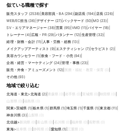
主な業務は、来客受付、予約管理、席や施術室への案内、電話・メール対
似ている職種で探す
応、問い合わせ対応、会計補助、備品管理、待合スペースの整備、館や店
販売スタッフ (2538)
|
美容部員・BA (294)
|
副店長 (194)
|
店長 (226)
|
舗スタッフとの連携などです。ラグジュアリーブランドや高価格帯サービ
スでは、丁寧な言葉遣い、所作、身だしなみ、臨機応変な対応が求められ
WEB/EC担当 (36)
|
デザイナー (27)
|
バックヤード (50)
|
MD (23)
|
ます。外国人のお客様が多い店舗では、語学力が歓迎される場合もありま
SV・エリアマネージャー (38)
|
営業 (95)
|
VMD (11)
|
バイヤー (18)
|
す。
トレーナー (4)
|
広報・PR (29)
|
パタンナー (12)
|
生産管理 (32)
|
経理・財務・会計 (11)
|
人事・労務・総務 (13)
|
求人では、接客経験、ホテル・航空・百貨店・サロン・クリニックでの受
付経験、PC入力、予約システムの使用経験、電話応対、語学力などが評価
メイクアップアーティスト (9)
|
エステティシャン (7)
|
セラピスト (2)
|
されます。未経験から挑戦できる求人もありますが、落ち着いた対応、正
美容カウンセラー (1)
|
飲食・フード・小売 (94)
|
確な情報共有、守秘義務への理解が重要です。販売ノルマがない求人で
企画・経営・マーケティング (24)
|
管理・事務 (23)
|
も、ブランドの印象を左右する責任は大きいです。
販売・外食・アミューズメント (12)
|
医療・福祉・教育・保育 (0)
|
応募前には、受付専任か販売・施術補助も含むか、予約管理の比重、英語
対応の有無、勤務時間、制服、立ち仕事の時間、土日勤務を確認しましょ
その他 (93)
う。人を迎えることが好きで、細やかな気配りや正確な対応が得意な方に
地域で絞り込む
向いています。販売職とは違う形で、お客様のブランド体験を支えたい方
に適した職種です。
北海道・東北
>
北海道 (2)
|
青森県 (0)
|
岩手県 (0)
|
宮城県 (0)
|
秋田県 (0)
|
応募書類では、来客対応件数、予約管理、電話応対、PC入力、百貨店やホ
山形県 (0)
|
福島県 (0)
テルでの接遇経験、語学対応などを整理すると、受付としての実務力が伝
関東
>
茨城県 (1)
|
栃木県 (1)
|
群馬県 (1)
|
埼玉県 (1)
|
千葉県 (1)
|
東京都 (11)
|
わりやすくなります。 また、求人ごとに求められる経験や裁量は異なるた
め、仕事内容、評価軸、研修、将来のキャリアパス、チーム体制まで確認
神奈川県 (3)
|
山梨県 (0)
して比較しましょう。
北信越
>
新潟県 (0)
|
富山県 (0)
|
石川県 (0)
|
福井県 (0)
|
長野県 (0)
東海
>
岐阜県 (0)
|
静岡県 (0)
|
愛知県 (1)
|
三重県 (0)