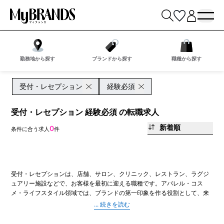
勤務地から探す
ブランドから探す
職種から探す
受付・レセプション
経験必須
受付・レセプション 経験必須 の転職求人
新着順
0
条件に合う求人
件
受付・レセプションは、店舗、サロン、クリニック、レストラン、ラグジ
ュアリー施設などで、お客様を最初に迎える職種です。アパレル・コス
メ・ライフスタイル領域では、ブランドの第一印象を作る役割として、来
店対応、予約確認、案内、電話対応、会計補助、顧客情報の入力、スタッ
フへの引き継ぎなどを担当します。販売職とは異なり、直接売上を作るよ
りも、スムーズで心地よい体験を支えることが重視されます。