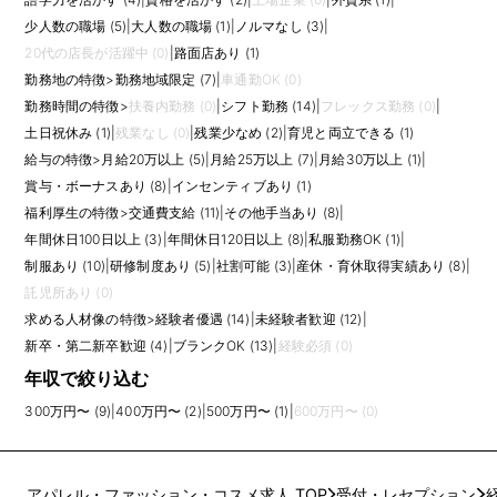
少人数の職場 (5)
|
大人数の職場 (1)
|
ノルマなし (3)
|
20代の店長が活躍中 (0)
|
路面店あり (1)
勤務地の特徴
>
勤務地域限定 (7)
|
車通勤OK (0)
勤務時間の特徴
>
扶養内勤務 (0)
|
シフト勤務 (14)
|
フレックス勤務 (0)
|
土日祝休み (1)
|
残業なし (0)
|
残業少なめ (2)
|
育児と両立できる (1)
給与の特徴
>
月給20万以上 (5)
|
月給25万以上 (7)
|
月給30万以上 (1)
|
賞与・ボーナスあり (8)
|
インセンティブあり (1)
福利厚生の特徴
>
交通費支給 (11)
|
その他手当あり (8)
|
年間休日100日以上 (3)
|
年間休日120日以上 (8)
|
私服勤務OK (1)
|
制服あり (10)
|
研修制度あり (5)
|
社割可能 (3)
|
産休・育休取得実績あり (8)
|
託児所あり (0)
求める人材像の特徴
>
経験者優遇 (14)
|
未経験者歓迎 (12)
|
新卒・第二新卒歓迎 (4)
|
ブランクOK (13)
|
経験必須 (0)
年収で絞り込む
300万円〜 (9)
|
400万円〜 (2)
|
500万円〜 (1)
|
600万円〜 (0)
アパレル・ファッション・コスメ求人 TOP
受付・レセプション