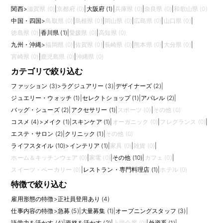
関西
>
滋賀県 (0)
|
京都府 (0)
|
大阪府 (1)
|
兵庫県 (0)
|
奈良県 (0)
|
和歌山県 (0)
中国・四国
>
鳥取県 (0)
|
島根県 (0)
|
岡山県 (0)
|
広島県 (0)
|
山口県 (0)
|
徳島県 (0)
|
香川県 (1)
|
愛媛県 (0)
|
高知県 (0)
九州・沖縄
>
福岡県 (0)
|
佐賀県 (0)
|
長崎県 (0)
|
熊本県 (0)
|
大分県 (0)
|
宮崎県 (0)
|
鹿児島県 (0)
|
沖縄県 (0)
カテゴリで絞り込む
ファッション (3)
>
ラグジュアリー (3)
|
デザイナーズ (2)
|
ジュエリー・ウォッチ (1)
|
セレクトショップ (1)
|
アパレル (2)
|
バッグ・シューズ (2)
|
アクセサリー (1)
|
スポーツ (0)
|
その他 (0)
コスメ (4)
>
メイク (1)
|
スキンケア (1)
|
オーガニック (0)
|
フレグランス (0)
|
エステ・サロン (2)
|
クリニック (1)
|
その他 (0)
ライフスタイル (10)
>
インテリア (1)
|
家具 (0)
|
雑貨 (0)
|
ホーム＆キッチンウェア (0)
|
家電 (0)
|
その他 (10)
|
カフェ (0)
|
スイーツ・ベーカリー (0)
|
レストラン・専門料理店 (1)
|
ホテル (0)
特徴で絞り込む
雇用形態の特徴
>
正社員登用あり (4)
仕事内容の特徴
>
急募 (5)
|
大量募集 (1)
|
オープニングスタッフ (3)
|
語学力を活かす (4)
|
資格を活かす (2)
|
上場企業 (0)
|
外資系 (1)
|