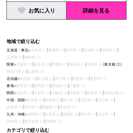
お気に入り
詳細を見る
地域で絞り込む
北海道・東北
>
北海道 (0)
|
青森県 (0)
|
岩手県 (0)
|
宮城県 (0)
|
秋田県 (0)
|
山形県 (0)
|
福島県 (0)
関東
>
茨城県 (0)
|
栃木県 (0)
|
群馬県 (0)
|
埼玉県 (0)
|
千葉県 (0)
|
東京都 (2)
|
神奈川県 (0)
|
山梨県 (0)
北信越
>
新潟県 (0)
|
富山県 (0)
|
石川県 (0)
|
福井県 (0)
|
長野県 (0)
東海
>
岐阜県 (0)
|
静岡県 (0)
|
愛知県 (0)
|
三重県 (0)
関西
>
滋賀県 (0)
|
京都府 (0)
|
大阪府 (0)
|
兵庫県 (0)
|
奈良県 (0)
|
和歌山県 (0)
中国・四国
>
鳥取県 (0)
|
島根県 (0)
|
岡山県 (0)
|
広島県 (0)
|
山口県 (0)
|
徳島県 (0)
|
香川県 (0)
|
愛媛県 (0)
|
高知県 (0)
九州・沖縄
>
福岡県 (0)
|
佐賀県 (0)
|
長崎県 (0)
|
熊本県 (0)
|
大分県 (0)
|
宮崎県 (0)
|
鹿児島県 (0)
|
沖縄県 (0)
カテゴリで絞り込む