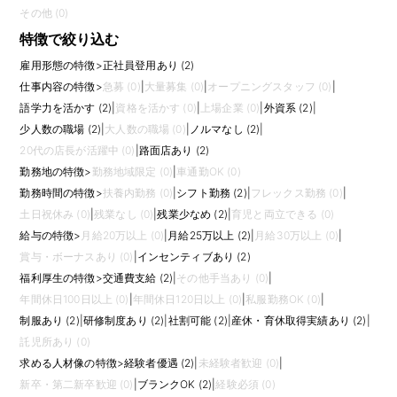
その他 (0)
特徴で絞り込む
雇用形態の特徴
>
正社員登用あり (2)
仕事内容の特徴
>
急募 (0)
|
大量募集 (0)
|
オープニングスタッフ (0)
|
語学力を活かす (2)
|
資格を活かす (0)
|
上場企業 (0)
|
外資系 (2)
|
少人数の職場 (2)
|
大人数の職場 (0)
|
ノルマなし (2)
|
20代の店長が活躍中 (0)
|
路面店あり (2)
勤務地の特徴
>
勤務地域限定 (0)
|
車通勤OK (0)
勤務時間の特徴
>
扶養内勤務 (0)
|
シフト勤務 (2)
|
フレックス勤務 (0)
|
土日祝休み (0)
|
残業なし (0)
|
残業少なめ (2)
|
育児と両立できる (0)
給与の特徴
>
月給20万以上 (0)
|
月給25万以上 (2)
|
月給30万以上 (0)
|
賞与・ボーナスあり (0)
|
インセンティブあり (2)
福利厚生の特徴
>
交通費支給 (2)
|
その他手当あり (0)
|
年間休日100日以上 (0)
|
年間休日120日以上 (0)
|
私服勤務OK (0)
|
制服あり (2)
|
研修制度あり (2)
|
社割可能 (2)
|
産休・育休取得実績あり (2)
|
託児所あり (0)
求める人材像の特徴
>
経験者優遇 (2)
|
未経験者歓迎 (0)
|
新卒・第二新卒歓迎 (0)
|
ブランクOK (2)
|
経験必須 (0)