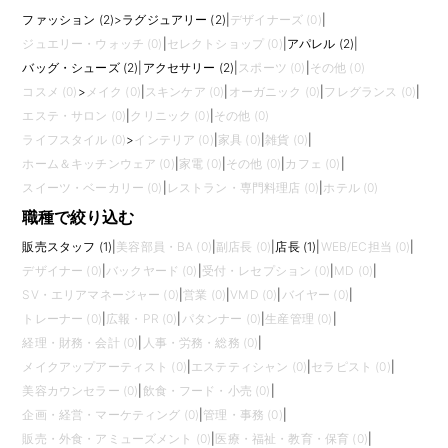
ファッション (2)
>
ラグジュアリー (2)
|
デザイナーズ (0)
|
ジュエリー・ウォッチ (0)
|
セレクトショップ (0)
|
アパレル (2)
|
バッグ・シューズ (2)
|
アクセサリー (2)
|
スポーツ (0)
|
その他 (0)
コスメ (0)
>
メイク (0)
|
スキンケア (0)
|
オーガニック (0)
|
フレグランス (0)
|
エステ・サロン (0)
|
クリニック (0)
|
その他 (0)
ライフスタイル (0)
>
インテリア (0)
|
家具 (0)
|
雑貨 (0)
|
ホーム＆キッチンウェア (0)
|
家電 (0)
|
その他 (0)
|
カフェ (0)
|
スイーツ・ベーカリー (0)
|
レストラン・専門料理店 (0)
|
ホテル (0)
職種で絞り込む
販売スタッフ (1)
|
美容部員・BA (0)
|
副店長 (0)
|
店長 (1)
|
WEB/EC担当 (0)
|
デザイナー (0)
|
バックヤード (0)
|
受付・レセプション (0)
|
MD (0)
|
SV・エリアマネージャー (0)
|
営業 (0)
|
VMD (0)
|
バイヤー (0)
|
トレーナー (0)
|
広報・PR (0)
|
パタンナー (0)
|
生産管理 (0)
|
経理・財務・会計 (0)
|
人事・労務・総務 (0)
|
メイクアップアーティスト (0)
|
エステティシャン (0)
|
セラピスト (0)
|
美容カウンセラー (0)
|
飲食・フード・小売 (0)
|
企画・経営・マーケティング (0)
|
管理・事務 (0)
|
販売・外食・アミューズメント (0)
|
医療・福祉・教育・保育 (0)
|