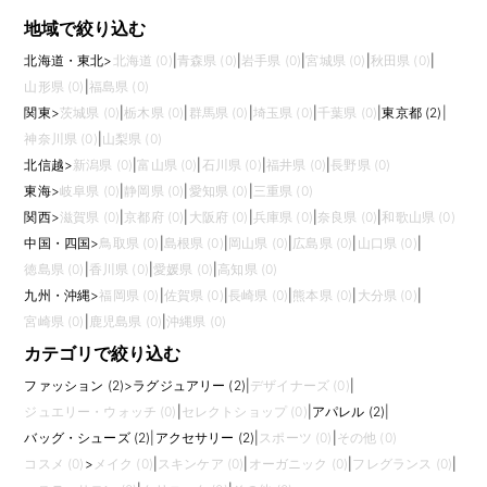
地域で絞り込む
北海道・東北
>
北海道 (0)
|
青森県 (0)
|
岩手県 (0)
|
宮城県 (0)
|
秋田県 (0)
|
山形県 (0)
|
福島県 (0)
関東
>
茨城県 (0)
|
栃木県 (0)
|
群馬県 (0)
|
埼玉県 (0)
|
千葉県 (0)
|
東京都 (2)
|
神奈川県 (0)
|
山梨県 (0)
北信越
>
新潟県 (0)
|
富山県 (0)
|
石川県 (0)
|
福井県 (0)
|
長野県 (0)
東海
>
岐阜県 (0)
|
静岡県 (0)
|
愛知県 (0)
|
三重県 (0)
関西
>
滋賀県 (0)
|
京都府 (0)
|
大阪府 (0)
|
兵庫県 (0)
|
奈良県 (0)
|
和歌山県 (0)
中国・四国
>
鳥取県 (0)
|
島根県 (0)
|
岡山県 (0)
|
広島県 (0)
|
山口県 (0)
|
徳島県 (0)
|
香川県 (0)
|
愛媛県 (0)
|
高知県 (0)
九州・沖縄
>
福岡県 (0)
|
佐賀県 (0)
|
長崎県 (0)
|
熊本県 (0)
|
大分県 (0)
|
宮崎県 (0)
|
鹿児島県 (0)
|
沖縄県 (0)
カテゴリで絞り込む
ファッション (2)
>
ラグジュアリー (2)
|
デザイナーズ (0)
|
ジュエリー・ウォッチ (0)
|
セレクトショップ (0)
|
アパレル (2)
|
バッグ・シューズ (2)
|
アクセサリー (2)
|
スポーツ (0)
|
その他 (0)
コスメ (0)
>
メイク (0)
|
スキンケア (0)
|
オーガニック (0)
|
フレグランス (0)
|