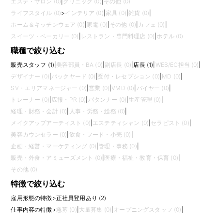
エステ・サロン (0)
|
クリニック (0)
|
その他 (0)
ライフスタイル (0)
>
インテリア (0)
|
家具 (0)
|
雑貨 (0)
|
ホーム＆キッチンウェア (0)
|
家電 (0)
|
その他 (0)
|
カフェ (0)
|
スイーツ・ベーカリー (0)
|
レストラン・専門料理店 (0)
|
ホテル (0)
職種で絞り込む
販売スタッフ (1)
|
美容部員・BA (0)
|
副店長 (0)
|
店長 (1)
|
WEB/EC担当 (0)
|
デザイナー (0)
|
バックヤード (0)
|
受付・レセプション (0)
|
MD (0)
|
SV・エリアマネージャー (0)
|
営業 (0)
|
VMD (0)
|
バイヤー (0)
|
トレーナー (0)
|
広報・PR (0)
|
パタンナー (0)
|
生産管理 (0)
|
経理・財務・会計 (0)
|
人事・労務・総務 (0)
|
メイクアップアーティスト (0)
|
エステティシャン (0)
|
セラピスト (0)
|
美容カウンセラー (0)
|
飲食・フード・小売 (0)
|
企画・経営・マーケティング (0)
|
管理・事務 (0)
|
販売・外食・アミューズメント (0)
|
医療・福祉・教育・保育 (0)
|
その他 (0)
特徴で絞り込む
雇用形態の特徴
>
正社員登用あり (2)
仕事内容の特徴
>
急募 (0)
|
大量募集 (0)
|
オープニングスタッフ (0)
|