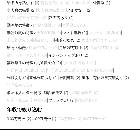
語学力を活かす (2)
|
資格を活かす (0)
|
上場企業 (0)
|
外資系 (2)
|
少人数の職場 (2)
|
大人数の職場 (0)
|
ノルマなし (2)
|
20代の店長が活躍中 (0)
|
路面店あり (2)
勤務地の特徴
>
勤務地域限定 (0)
|
車通勤OK (0)
勤務時間の特徴
>
扶養内勤務 (0)
|
シフト勤務 (2)
|
フレックス勤務 (0)
|
土日祝休み (0)
|
残業なし (0)
|
残業少なめ (2)
|
育児と両立できる (0)
給与の特徴
>
月給20万以上 (0)
|
月給25万以上 (2)
|
月給30万以上 (0)
|
賞与・ボーナスあり (0)
|
インセンティブあり (2)
福利厚生の特徴
>
交通費支給 (2)
|
その他手当あり (0)
|
年間休日100日以上 (0)
|
年間休日120日以上 (0)
|
私服勤務OK (0)
|
制服あり (2)
|
研修制度あり (2)
|
社割可能 (2)
|
産休・育休取得実績あり (2)
|
託児所あり (0)
求める人材像の特徴
>
経験者優遇 (2)
|
未経験者歓迎 (0)
|
新卒・第二新卒歓迎 (0)
|
ブランクOK (2)
|
経験必須 (0)
年収で絞り込む
300万円〜 (2)
|
400万円〜 (1)
|
500万円〜 (0)
|
600万円〜 (0)