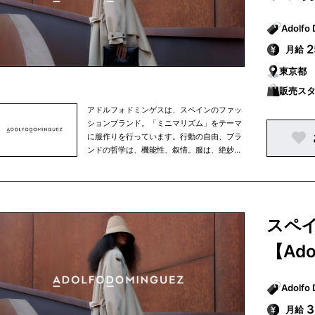
月給
東京都
販売ス
アドルフォドミンゲスは、スペインのファッ
ションブランド。「ミニマリズム」をテーマ
に服作りを行っています。行動の自由、ブラ
ンドの哲学は、機能性、叙情。服は、絶妙な
ボリューム感とカッティング操作、選び抜か
れた素材によって作り出される流れるような
フィットラインが特徴です。
スペ
【Ado
月給