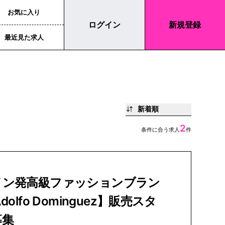
お気に入り
ログイン
新規登録
最近見た求人
新着順
2
条件に合う求人
件
イン発高級ファッションブラン
dolfo Dominguez】販売スタ
募集