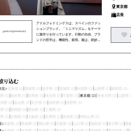
東京都
店長
アドルフォドミンゲスは、スペインのファッ
ションブランド。「ミニマリズム」をテーマ
に服作りを行っています。行動の自由、ブラ
ンドの哲学は、機能性、叙情。服は、絶妙な
ボリューム感とカッティング操作、選び抜か
れた素材によって作り出される流れるような
フィットラインが特徴です。
絞り込む
東北
>
北海道 (0)
|
青森県 (0)
|
岩手県 (0)
|
宮城県 (0)
|
秋田県 (0)
|
山形県 (0)
|
福島県 (0)
県 (0)
|
栃木県 (0)
|
群馬県 (0)
|
埼玉県 (0)
|
千葉県 (0)
|
東京都 (2)
|
神奈川県 (0)
|
山梨県 (
潟県 (0)
|
富山県 (0)
|
石川県 (0)
|
福井県 (0)
|
長野県 (0)
県 (0)
|
静岡県 (0)
|
愛知県 (0)
|
三重県 (0)
県 (0)
|
京都府 (0)
|
大阪府 (0)
|
兵庫県 (0)
|
奈良県 (0)
|
和歌山県 (0)
国
>
鳥取県 (0)
|
島根県 (0)
|
岡山県 (0)
|
広島県 (0)
|
山口県 (0)
|
徳島県 (0)
|
香川県 (0)
|
愛媛
縄
>
福岡県 (0)
|
佐賀県 (0)
|
長崎県 (0)
|
熊本県 (0)
|
大分県 (0)
|
宮崎県 (0)
|
鹿児島県 (0)
|