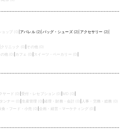
ョップ (0)
|
アパレル (2)
|
バッグ・シューズ (2)
|
アクセサリー (2)
|
|
クリニック (0)
|
その他 (0)
の他 (0)
|
カフェ (0)
|
スイーツ・ベーカリー (0)
|
ヤード (0)
|
受付・レセプション (0)
|
MD (0)
|
タンナー (0)
|
生産管理 (0)
|
経理・財務・会計 (0)
|
人事・労務・総務 (0)
飲食・フード・小売 (0)
|
企画・経営・マーケティング (0)
|