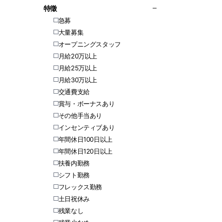
特徵
急募
大量募集
オープニングスタッフ
月給20万以上
月給25万以上
月給30万以上
交通費支給
賞与・ボーナスあり
その他手当あり
インセンティブあり
年間休日100日以上
年間休日120日以上
扶養内勤務
シフト勤務
フレックス勤務
土日祝休み
残業なし