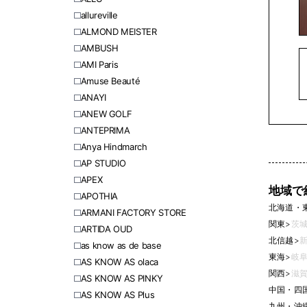
allureville
ALMOND MEISTER
AMBUSH
AMI Paris
Amuse Beauté
ANAYI
ANEW GOLF
ANTEPRIMA
Anya Hindmarch
AP STUDIO
APEX
地域で
APOTHIA
北海道・
ARMANI FACTORY STORE
関東
>
茨城
ARTIDA OUD
北信越
>
新
as know as de base
東海
>
岐阜
AS KNOW AS olaca
関西
>
滋賀
AS KNOW AS PINKY
中国・四
AS KNOW AS Plus
九州・沖