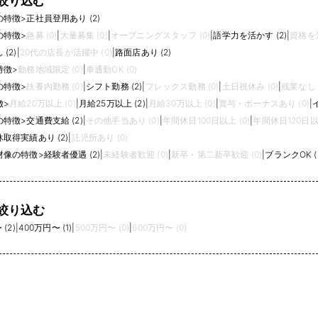
絞り込む
の特徴
>
正社員登用あり (2)
の特徴
>
急募 (0)
|
大量募集 (0)
|
オープニングスタッフ (0)
|
語学力を活かす (2)
|
資格を活
(2)
|
20代の店長が活躍中 (0)
|
路面店あり (2)
特徴
>
勤務地域限定 (0)
|
車通勤OK (0)
の特徴
>
扶養内勤務 (0)
|
シフト勤務 (2)
|
フレックス勤務 (0)
|
土日祝休み (0)
|
残業なし (
徴
>
月給20万以上 (0)
|
月給25万以上 (2)
|
月給30万以上 (0)
|
賞与・ボーナスあり (0)
|
の特徴
>
交通費支給 (2)
|
その他手当あり (0)
|
年間休日100日以上 (0)
|
年間休日120日以上
取得実績あり (2)
|
託児所あり (0)
材像の特徴
>
経験者優遇 (2)
|
未経験者歓迎 (0)
|
新卒・第二新卒歓迎 (0)
|
ブランクOK (
絞り込む
(2)
|
400万円〜 (1)
|
500万円〜 (0)
|
600万円〜 (0)