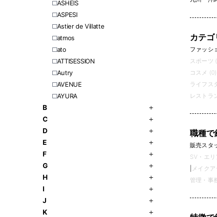
ASHEIS
ASPESI
Astier de Villatte
カテゴ
atmos
ファッション
ato
スポーツ (
ATTISESSION
コスメ (0)
Autry
ライフスタ
AVENUE
レストラン
AYURA
B
C
D
職種で
E
販売スタッフ
F
SV・エリ
G
|
メイクアッ
H
管理・事務 
I
J
K