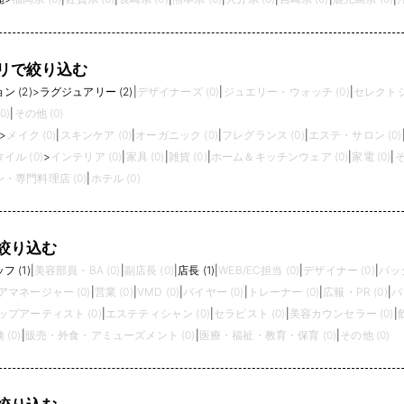
リで絞り込む
 (2)
>
ラグジュアリー (2)
|
デザイナーズ (0)
|
ジュエリー・ウォッチ (0)
|
セレクトシ
0)
|
その他 (0)
>
メイク (0)
|
スキンケア (0)
|
オーガニック (0)
|
フレグランス (0)
|
エステ・サロン (0)
イル (0)
>
インテリア (0)
|
家具 (0)
|
雑貨 (0)
|
ホーム＆キッチンウェア (0)
|
家電 (0)
|
そ
・専門料理店 (0)
|
ホテル (0)
絞り込む
 (1)
|
美容部員・BA (0)
|
副店長 (0)
|
店長 (1)
|
WEB/EC担当 (0)
|
デザイナー (0)
|
バック
アマネージャー (0)
|
営業 (0)
|
VMD (0)
|
バイヤー (0)
|
トレーナー (0)
|
広報・PR (0)
|
パ
プアーティスト (0)
|
エステティシャン (0)
|
セラピスト (0)
|
美容カウンセラー (0)
|
(0)
|
販売・外食・アミューズメント (0)
|
医療・福祉・教育・保育 (0)
|
その他 (0)