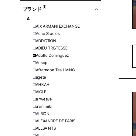
(1)
ブランド
A
A|X ARMANI EXCHANGE
Acne Studios
ADDICTION
ADIEU TRISTESSE
Adolfo Dominguez
Aesop
Afternoon Tea LIVING
agete
AHKAH
AIGLE
airweave
alain mikli
ALBION
ALEXANDRE DE PARIS
ALLSAINTS
ALLU