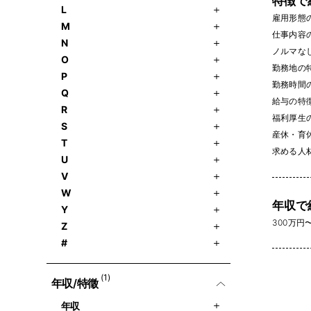
特徴で
L
雇用形態
M
仕事内容
N
ノルマなし 
O
勤務地の
P
勤務時間
Q
給与の特
R
福利厚生
S
産休・育休
T
求める人
U
V
W
年収で
Y
300万円〜 
Z
#
(1)
年収/特徵
年収