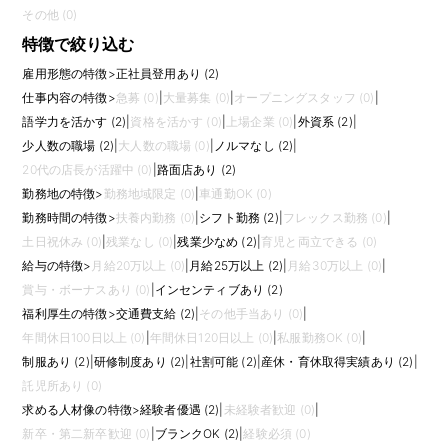
その他 (0)
特徴で絞り込む
雇用形態の特徴
>
正社員登用あり (2)
仕事内容の特徴
>
急募 (0)
|
大量募集 (0)
|
オープニングスタッフ (0)
|
語学力を活かす (2)
|
資格を活かす (0)
|
上場企業 (0)
|
外資系 (2)
|
少人数の職場 (2)
|
大人数の職場 (0)
|
ノルマなし (2)
|
20代の店長が活躍中 (0)
|
路面店あり (2)
勤務地の特徴
>
勤務地域限定 (0)
|
車通勤OK (0)
勤務時間の特徴
>
扶養内勤務 (0)
|
シフト勤務 (2)
|
フレックス勤務 (0)
|
土日祝休み (0)
|
残業なし (0)
|
残業少なめ (2)
|
育児と両立できる (0)
給与の特徴
>
月給20万以上 (0)
|
月給25万以上 (2)
|
月給30万以上 (0)
|
賞与・ボーナスあり (0)
|
インセンティブあり (2)
福利厚生の特徴
>
交通費支給 (2)
|
その他手当あり (0)
|
年間休日100日以上 (0)
|
年間休日120日以上 (0)
|
私服勤務OK (0)
|
制服あり (2)
|
研修制度あり (2)
|
社割可能 (2)
|
産休・育休取得実績あり (2)
|
託児所あり (0)
求める人材像の特徴
>
経験者優遇 (2)
|
未経験者歓迎 (0)
|
新卒・第二新卒歓迎 (0)
|
ブランクOK (2)
|
経験必須 (0)