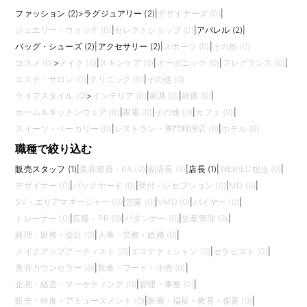
ファッション (2)
>
ラグジュアリー (2)
|
デザイナーズ (0)
|
ジュエリー・ウォッチ (0)
|
セレクトショップ (0)
|
アパレル (2)
|
バッグ・シューズ (2)
|
アクセサリー (2)
|
スポーツ (0)
|
その他 (0)
コスメ (0)
>
メイク (0)
|
スキンケア (0)
|
オーガニック (0)
|
フレグランス (0)
|
エステ・サロン (0)
|
クリニック (0)
|
その他 (0)
ライフスタイル (0)
>
インテリア (0)
|
家具 (0)
|
雑貨 (0)
|
ホーム＆キッチンウェア (0)
|
家電 (0)
|
その他 (0)
|
カフェ (0)
|
スイーツ・ベーカリー (0)
|
レストラン・専門料理店 (0)
|
ホテル (0)
職種で絞り込む
販売スタッフ (1)
|
美容部員・BA (0)
|
副店長 (0)
|
店長 (1)
|
WEB/EC担当 (0)
|
デザイナー (0)
|
バックヤード (0)
|
受付・レセプション (0)
|
MD (0)
|
SV・エリアマネージャー (0)
|
営業 (0)
|
VMD (0)
|
バイヤー (0)
|
トレーナー (0)
|
広報・PR (0)
|
パタンナー (0)
|
生産管理 (0)
|
経理・財務・会計 (0)
|
人事・労務・総務 (0)
|
メイクアップアーティスト (0)
|
エステティシャン (0)
|
セラピスト (0)
|
美容カウンセラー (0)
|
飲食・フード・小売 (0)
|
企画・経営・マーケティング (0)
|
管理・事務 (0)
|
販売・外食・アミューズメント (0)
|
医療・福祉・教育・保育 (0)
|