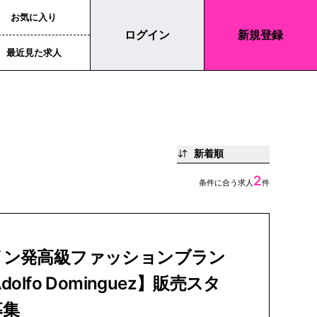
お気に入り
ログイン
新規登録
最近見た求人
新着順
2
条件に合う求人
件
イン発高級ファッションブラン
dolfo Dominguez】販売スタ
募集