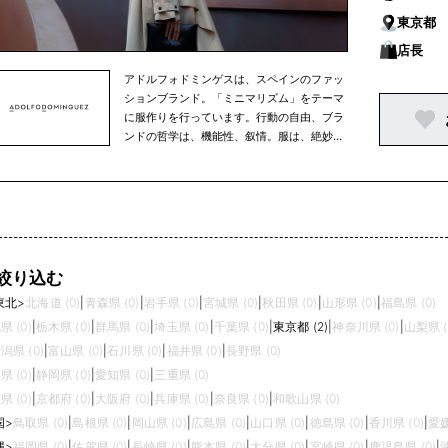
東京都
店長
アドルフォドミンゲスは、スペインのファッ
ションブランド。「ミニマリズム」をテーマ
に服作りを行っています。行動の自由、ブラ
ンドの哲学は、機能性、叙情。服は、絶妙な
ボリューム感とカッティング操作、選び抜か
れた素材によって作り出される流れるような
フィットラインが特徴です。
絞り込む
東北
>
北海道 (0)
|
青森県 (0)
|
岩手県 (0)
|
宮城県 (0)
|
秋田県 (0)
|
山形県 (0)
|
福島県 (0)
県 (0)
|
栃木県 (0)
|
群馬県 (0)
|
埼玉県 (0)
|
千葉県 (0)
|
東京都 (2)
|
神奈川県 (0)
|
山梨県 (
潟県 (0)
|
富山県 (0)
|
石川県 (0)
|
福井県 (0)
|
長野県 (0)
県 (0)
|
静岡県 (0)
|
愛知県 (0)
|
三重県 (0)
県 (0)
|
京都府 (0)
|
大阪府 (0)
|
兵庫県 (0)
|
奈良県 (0)
|
和歌山県 (0)
国
>
鳥取県 (0)
|
島根県 (0)
|
岡山県 (0)
|
広島県 (0)
|
山口県 (0)
|
徳島県 (0)
|
香川県 (0)
|
愛媛
縄
>
福岡県 (0)
|
佐賀県 (0)
|
長崎県 (0)
|
熊本県 (0)
|
大分県 (0)
|
宮崎県 (0)
|
鹿児島県 (0)
|