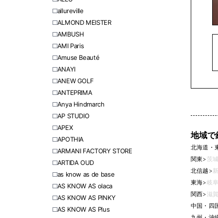
allureville
ALMOND MEISTER
AMBUSH
AMI Paris
Amuse Beauté
ANAYI
ANEW GOLF
ANTEPRIMA
Anya Hindmarch
AP STUDIO
APEX
地域で
APOTHIA
北海道・
ARMANI FACTORY STORE
関東
>
茨城
ARTIDA OUD
北信越
>
新
as know as de base
東海
>
岐阜
AS KNOW AS olaca
関西
>
滋賀
AS KNOW AS PINKY
中国・四
AS KNOW AS Plus
九州・沖