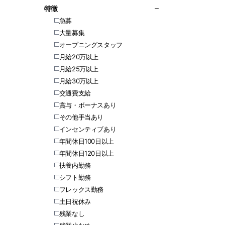
特徵
急募
大量募集
オープニングスタッフ
月給20万以上
月給25万以上
月給30万以上
交通費支給
賞与・ボーナスあり
その他手当あり
インセンティブあり
年間休日100日以上
年間休日120日以上
扶養内勤務
シフト勤務
フレックス勤務
土日祝休み
残業なし