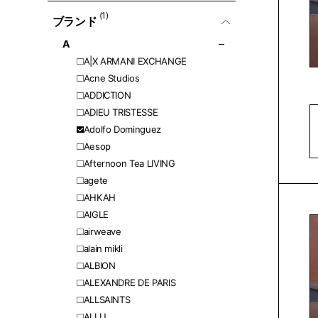
(1)
ブランド
A
A|X ARMANI EXCHANGE
Acne Studios
ADDICTION
ADIEU TRISTESSE
Adolfo Dominguez
Aesop
Afternoon Tea LIVING
agete
AHKAH
AIGLE
airweave
alain mikli
ALBION
ALEXANDRE DE PARIS
ALLSAINTS
ALLU