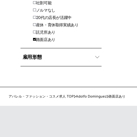
社割可能
ノルマなし
20代の店長が活躍中
産休・育休取得実績あり
託児所あり
路面店あり
雇用形態
アパレル・ファッション・コスメ求人 TOP
Adolfo Dominguez
路面店あり