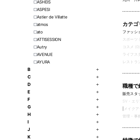
ASHEIS
ASPESI
Astier de Villatte
カテゴ
atmos
ファッション
ato
スポーツ (
ATTISESSION
コスメ (0)
Autry
ライフスタ
AVENUE
レストラン
AYURA
B
C
D
職種で
E
販売スタッフ
F
SV・エリ
G
|
メイクアッ
H
管理・事務 
I
J
K