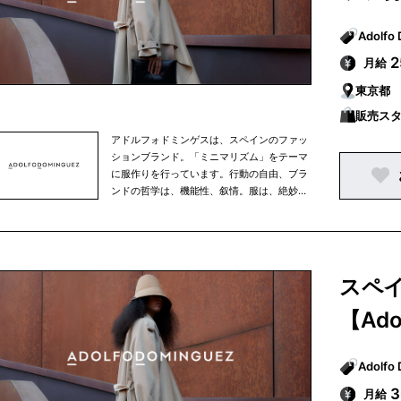
月給
東京都
販売ス
アドルフォドミンゲスは、スペインのファッ
ションブランド。「ミニマリズム」をテーマ
に服作りを行っています。行動の自由、ブラ
ンドの哲学は、機能性、叙情。服は、絶妙な
ボリューム感とカッティング操作、選び抜か
れた素材によって作り出される流れるような
フィットラインが特徴です。
スペ
【Ado
月給