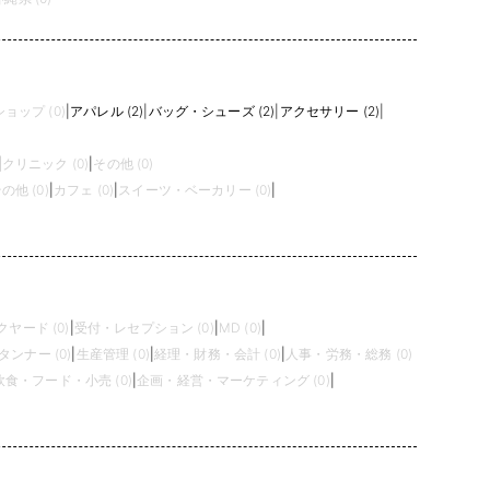
ョップ (0)
|
アパレル (2)
|
バッグ・シューズ (2)
|
アクセサリー (2)
|
|
クリニック (0)
|
その他 (0)
の他 (0)
|
カフェ (0)
|
スイーツ・ベーカリー (0)
|
ヤード (0)
|
受付・レセプション (0)
|
MD (0)
|
タンナー (0)
|
生産管理 (0)
|
経理・財務・会計 (0)
|
人事・労務・総務 (0)
飲食・フード・小売 (0)
|
企画・経営・マーケティング (0)
|