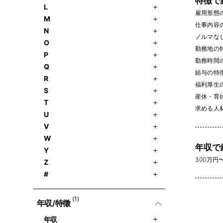
特徴で
L
雇用形態
M
仕事内容
N
ノルマなし 
O
勤務地の
P
勤務時間
Q
給与の特
R
福利厚生
S
産休・育休
T
求める人
U
V
W
年収で
Y
300万円〜 
Z
#
(1)
年収/特徵
年収