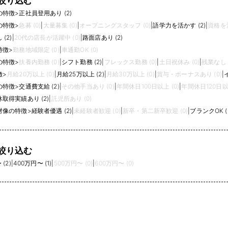
絞り込む
の特徴
>
正社員登用あり (2)
の特徴
>
急募 (0)
|
大量募集 (0)
|
オープニングスタッフ (0)
|
語学力を活かす (2)
|
資格を活
(2)
|
20代の店長が活躍中 (0)
|
路面店あり (2)
特徴
>
勤務地域限定 (0)
|
車通勤OK (0)
の特徴
>
扶養内勤務 (0)
|
シフト勤務 (2)
|
フレックス勤務 (0)
|
土日祝休み (0)
|
残業なし (
徴
>
月給20万以上 (0)
|
月給25万以上 (2)
|
月給30万以上 (0)
|
賞与・ボーナスあり (0)
|
の特徴
>
交通費支給 (2)
|
その他手当あり (0)
|
年間休日100日以上 (0)
|
年間休日120日以上
取得実績あり (2)
|
託児所あり (0)
材像の特徴
>
経験者優遇 (2)
|
未経験者歓迎 (0)
|
新卒・第二新卒歓迎 (0)
|
ブランクOK (
絞り込む
(2)
|
400万円〜 (1)
|
500万円〜 (0)
|
600万円〜 (0)