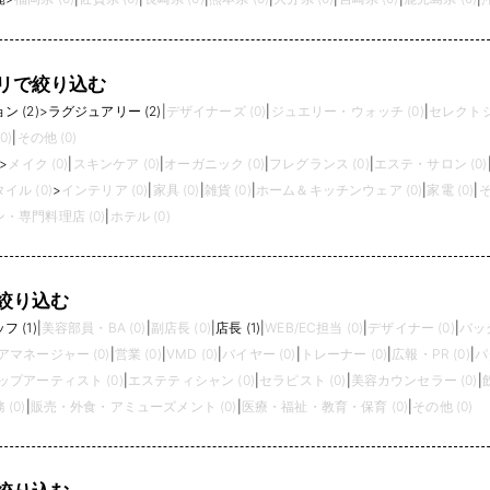
リで絞り込む
 (2)
>
ラグジュアリー (2)
|
デザイナーズ (0)
|
ジュエリー・ウォッチ (0)
|
セレクトシ
0)
|
その他 (0)
>
メイク (0)
|
スキンケア (0)
|
オーガニック (0)
|
フレグランス (0)
|
エステ・サロン (0)
イル (0)
>
インテリア (0)
|
家具 (0)
|
雑貨 (0)
|
ホーム＆キッチンウェア (0)
|
家電 (0)
|
そ
・専門料理店 (0)
|
ホテル (0)
絞り込む
 (1)
|
美容部員・BA (0)
|
副店長 (0)
|
店長 (1)
|
WEB/EC担当 (0)
|
デザイナー (0)
|
バック
アマネージャー (0)
|
営業 (0)
|
VMD (0)
|
バイヤー (0)
|
トレーナー (0)
|
広報・PR (0)
|
パ
プアーティスト (0)
|
エステティシャン (0)
|
セラピスト (0)
|
美容カウンセラー (0)
|
(0)
|
販売・外食・アミューズメント (0)
|
医療・福祉・教育・保育 (0)
|
その他 (0)