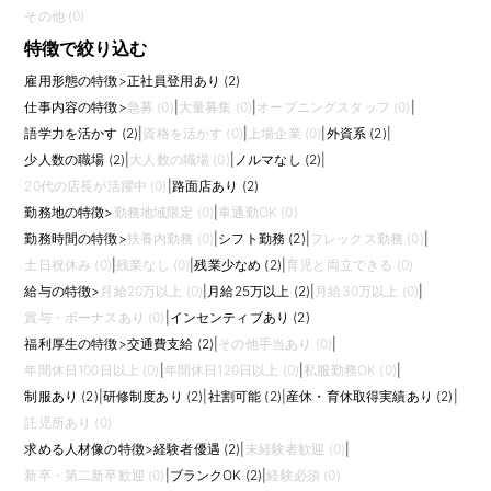
その他 (0)
特徴で絞り込む
雇用形態の特徴
>
正社員登用あり (2)
仕事内容の特徴
>
急募 (0)
|
大量募集 (0)
|
オープニングスタッフ (0)
|
語学力を活かす (2)
|
資格を活かす (0)
|
上場企業 (0)
|
外資系 (2)
|
少人数の職場 (2)
|
大人数の職場 (0)
|
ノルマなし (2)
|
20代の店長が活躍中 (0)
|
路面店あり (2)
勤務地の特徴
>
勤務地域限定 (0)
|
車通勤OK (0)
勤務時間の特徴
>
扶養内勤務 (0)
|
シフト勤務 (2)
|
フレックス勤務 (0)
|
土日祝休み (0)
|
残業なし (0)
|
残業少なめ (2)
|
育児と両立できる (0)
給与の特徴
>
月給20万以上 (0)
|
月給25万以上 (2)
|
月給30万以上 (0)
|
賞与・ボーナスあり (0)
|
インセンティブあり (2)
福利厚生の特徴
>
交通費支給 (2)
|
その他手当あり (0)
|
年間休日100日以上 (0)
|
年間休日120日以上 (0)
|
私服勤務OK (0)
|
制服あり (2)
|
研修制度あり (2)
|
社割可能 (2)
|
産休・育休取得実績あり (2)
|
託児所あり (0)
求める人材像の特徴
>
経験者優遇 (2)
|
未経験者歓迎 (0)
|
新卒・第二新卒歓迎 (0)
|
ブランクOK (2)
|
経験必須 (0)