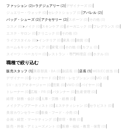
ファッション (2)
>
ラグジュアリー (2)
|
デザイナーズ (0)
|
ジュエリー・ウォッチ (0)
|
セレクトショップ (0)
|
アパレル (2)
|
バッグ・シューズ (2)
|
アクセサリー (2)
|
スポーツ (0)
|
その他 (0)
コスメ (0)
>
メイク (0)
|
スキンケア (0)
|
オーガニック (0)
|
フレグランス (0)
|
エステ・サロン (0)
|
クリニック (0)
|
その他 (0)
ライフスタイル (0)
>
インテリア (0)
|
家具 (0)
|
雑貨 (0)
|
ホーム＆キッチンウェア (0)
|
家電 (0)
|
その他 (0)
|
カフェ (0)
|
スイーツ・ベーカリー (0)
|
レストラン・専門料理店 (0)
|
ホテル (0)
職種で絞り込む
販売スタッフ (1)
|
美容部員・BA (0)
|
副店長 (0)
|
店長 (1)
|
WEB/EC担当 (0)
|
デザイナー (0)
|
バックヤード (0)
|
受付・レセプション (0)
|
MD (0)
|
SV・エリアマネージャー (0)
|
営業 (0)
|
VMD (0)
|
バイヤー (0)
|
トレーナー (0)
|
広報・PR (0)
|
パタンナー (0)
|
生産管理 (0)
|
経理・財務・会計 (0)
|
人事・労務・総務 (0)
|
メイクアップアーティスト (0)
|
エステティシャン (0)
|
セラピスト (0)
|
美容カウンセラー (0)
|
飲食・フード・小売 (0)
|
企画・経営・マーケティング (0)
|
管理・事務 (0)
|
販売・外食・アミューズメント (0)
|
医療・福祉・教育・保育 (0)
|