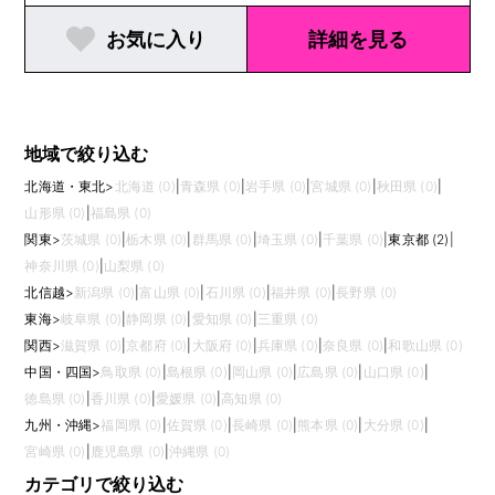
お気に入り
詳細を見る
地域で絞り込む
北海道・東北
>
北海道 (0)
|
青森県 (0)
|
岩手県 (0)
|
宮城県 (0)
|
秋田県 (0)
|
山形県 (0)
|
福島県 (0)
関東
>
茨城県 (0)
|
栃木県 (0)
|
群馬県 (0)
|
埼玉県 (0)
|
千葉県 (0)
|
東京都 (2)
|
神奈川県 (0)
|
山梨県 (0)
北信越
>
新潟県 (0)
|
富山県 (0)
|
石川県 (0)
|
福井県 (0)
|
長野県 (0)
東海
>
岐阜県 (0)
|
静岡県 (0)
|
愛知県 (0)
|
三重県 (0)
関西
>
滋賀県 (0)
|
京都府 (0)
|
大阪府 (0)
|
兵庫県 (0)
|
奈良県 (0)
|
和歌山県 (0)
中国・四国
>
鳥取県 (0)
|
島根県 (0)
|
岡山県 (0)
|
広島県 (0)
|
山口県 (0)
|
徳島県 (0)
|
香川県 (0)
|
愛媛県 (0)
|
高知県 (0)
九州・沖縄
>
福岡県 (0)
|
佐賀県 (0)
|
長崎県 (0)
|
熊本県 (0)
|
大分県 (0)
|
宮崎県 (0)
|
鹿児島県 (0)
|
沖縄県 (0)
カテゴリで絞り込む