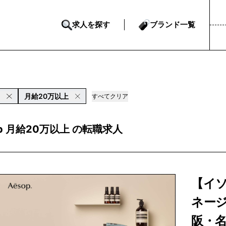
求人を探す
ブランド一覧
p
月給20万以上
すべてクリア
op 月給20万以上 の転職求人
【イ
ネージ
阪・