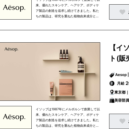
来、優れたスキンケア、ヘアケア、ボディケ
ア製品の創造を追求し続けてきました。私た
ちの製品は、研究を重ねた植物由来成分と非
植物由来成分を使用しており、すべての成分
は私たちがこだわりを持って選び抜いたもの
です。 イソップは、知的探究心、将来への展
望、移ろいやすい心の中で行なわれる人間の
努力というものを大切に考えています。私た
【イ
ちは、生活環境や気候を考慮し、細部まで注
意を払うという姿勢を忘れずにひとつひとつ
ト(販
の商品を開発しています。また、健康的な食
生活、適度な運動、定期的な読書など、バラ
ンスの取れた生活の一部として、当社の商品
を使っていただきたいと考えています。 私た
ちの製品はオフィシャルオンラインストアで
月給
ご購入いただける他、パリ、東京、ニューヨ
東京都
ークなどの大都市を中心に世界中で展開して
いる直営店、さらに、世界有数の高級百貨店
美容部員
のイソップカウンターで販売されています。
イソップは1987年にメルボルンで創業して以
来、優れたスキンケア、ヘアケア、ボディケ
ア製品の創造を追求し続けてきました。私た
ちの製品は、研究を重ねた植物由来成分と非