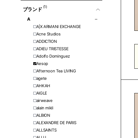
(1)
ブランド
A
A|X ARMANI EXCHANGE
Acne Studios
ADDICTION
ADIEU TRISTESSE
Adolfo Dominguez
Aesop
Afternoon Tea LIVING
agete
AHKAH
AIGLE
airweave
alain mikli
ALBION
ALEXANDRE DE PARIS
ALLSAINTS
ALLU