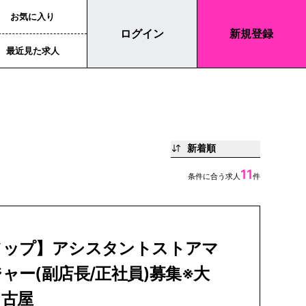
お気に入り
ログイン
新規登録
最近見た求人
新着順
11
条件に合う求人
件
ソップ】アシスタントストアマ
ャー(副店長/正社員)募集※大
名古屋