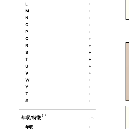
L
M
N
O
P
Q
R
S
T
U
V
W
Y
Z
#
(1)
年収/特徵
年収