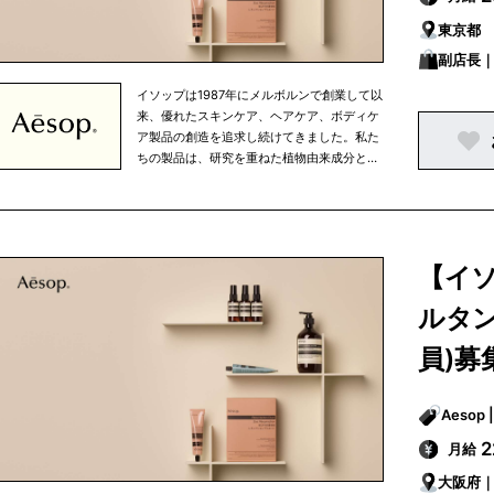
ご購入いただける他、パリ、東京、ニューヨ
東京都
ークなどの大都市を中心に世界中で展開して
いる直営店、さらに、世界有数の高級百貨店
副店長
のイソップカウンターで販売されています。
イソップは1987年にメルボルンで創業して以
来、優れたスキンケア、ヘアケア、ボディケ
ア製品の創造を追求し続けてきました。私た
ちの製品は、研究を重ねた植物由来成分と非
植物由来成分を使用しており、すべての成分
は私たちがこだわりを持って選び抜いたもの
です。 イソップは、知的探究心、将来への展
望、移ろいやすい心の中で行なわれる人間の
努力というものを大切に考えています。私た
【イ
ちは、生活環境や気候を考慮し、細部まで注
意を払うという姿勢を忘れずにひとつひとつ
ルタン
の商品を開発しています。また、健康的な食
生活、適度な運動、定期的な読書など、バラ
員)募
ンスの取れた生活の一部として、当社の商品
を使っていただきたいと考えています。 私た
ちの製品はオフィシャルオンラインストアで
ご購入いただける他、パリ、東京、ニューヨ
2
月給
ークなどの大都市を中心に世界中で展開して
いる直営店、さらに、世界有数の高級百貨店
大阪府
のイソップカウンターで販売されています。