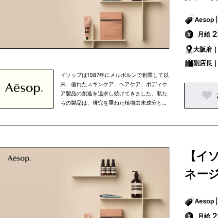
月給
大阪府
副店長
イソップは1987年にメルボルンで創業して以
来、優れたスキンケア、ヘアケア、ボディケ
ア製品の創造を追求し続けてきました。私た
ちの製品は、研究を重ねた植物由来成分と非
植物由来成分を使用しており、すべての成分
は私たちがこだわりを持って選び抜いたもの
です。 イソップは、知的探究心、将来への展
望、移ろいやすい心の中で行なわれる人間の
努力というものを大切に考えています。私た
【イ
ちは、生活環境や気候を考慮し、細部まで注
意を払うという姿勢を忘れずにひとつひとつ
ネージ
の商品を開発しています。また、健康的な食
生活、適度な運動、定期的な読書など、バラ
ンスの取れた生活の一部として、当社の商品
を使っていただきたいと考えています。 私た
ちの製品はオフィシャルオンラインストアで
月給