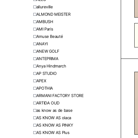
allureville
ALMOND MEISTER
AMBUSH
AMI Paris
Amuse Beauté
ANAYI
ANEW GOLF
ANTEPRIMA
Anya Hindmarch
AP STUDIO
APEX
APOTHIA
ARMANI FACTORY STORE
ARTIDA OUD
as know as de base
AS KNOW AS olaca
AS KNOW AS PINKY
AS KNOW AS Plus