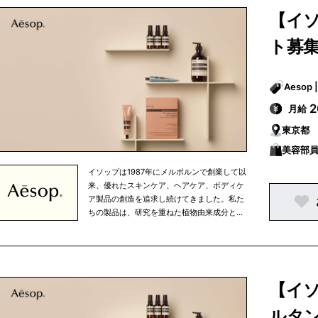
努力というものを大切に考えています。私た
【イ
ちは、生活環境や気候を考慮し、細部まで注
意を払うという姿勢を忘れずにひとつひとつ
ト募
の商品を開発しています。また、健康的な食
生活、適度な運動、定期的な読書など、バラ
ンスの取れた生活の一部として、当社の商品
を使っていただきたいと考えています。 私た
ちの製品はオフィシャルオンラインストアで
月給
ご購入いただける他、パリ、東京、ニューヨ
東京都
ークなどの大都市を中心に世界中で展開して
いる直営店、さらに、世界有数の高級百貨店
美容部員
のイソップカウンターで販売されています。
イソップは1987年にメルボルンで創業して以
来、優れたスキンケア、ヘアケア、ボディケ
ア製品の創造を追求し続けてきました。私た
ちの製品は、研究を重ねた植物由来成分と非
植物由来成分を使用しており、すべての成分
は私たちがこだわりを持って選び抜いたもの
です。 イソップは、知的探究心、将来への展
望、移ろいやすい心の中で行なわれる人間の
努力というものを大切に考えています。私た
【イ
ちは、生活環境や気候を考慮し、細部まで注
意を払うという姿勢を忘れずにひとつひとつ
ルタン