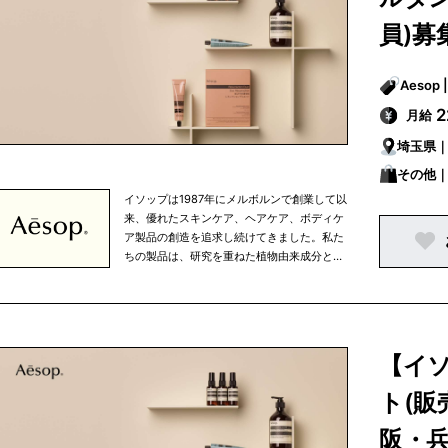
の商品を開発しています。また、健康的な食
生活、適度な運動、定期的な読書など、バラ
員)募
ンスの取れた生活の一部として、当社の商品
を使っていただきたいと考えています。 私た
ちの製品はオフィシャルオンラインストアで
ご購入いただける他、パリ、東京、ニューヨ
2
月給
ークなどの大都市を中心に世界中で展開して
いる直営店、さらに、世界有数の高級百貨店
埼玉県
のイソップカウンターで販売されています。
その他｜
イソップは1987年にメルボルンで創業して以
来、優れたスキンケア、ヘアケア、ボディケ
ア製品の創造を追求し続けてきました。私た
ちの製品は、研究を重ねた植物由来成分と非
植物由来成分を使用しており、すべての成分
は私たちがこだわりを持って選び抜いたもの
です。 イソップは、知的探究心、将来への展
望、移ろいやすい心の中で行なわれる人間の
努力というものを大切に考えています。私た
【イ
ちは、生活環境や気候を考慮し、細部まで注
意を払うという姿勢を忘れずにひとつひとつ
ト(販
の商品を開発しています。また、健康的な食
生活、適度な運動、定期的な読書など、バラ
阪・
ンスの取れた生活の一部として、当社の商品