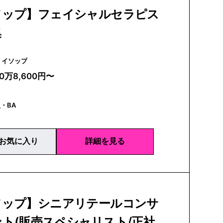
ソップ】フェイシャルセラピス
集
Aesop | イソップ
20万8,600円〜
・BA
お気に入り
詳細を見る
ソップ】シニアリテールコンサ
ト(販売スペシャリスト/正社