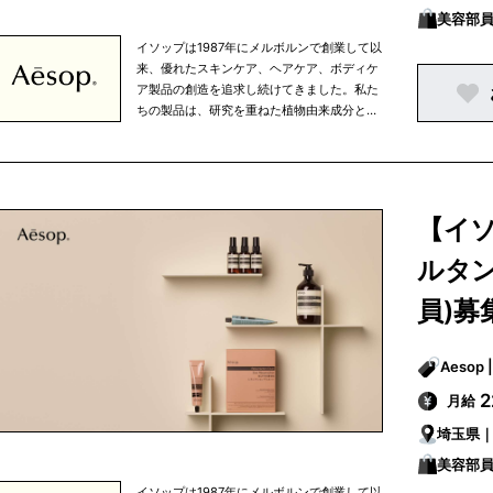
美容部員
イソップは1987年にメルボルンで創業して以
来、優れたスキンケア、ヘアケア、ボディケ
ア製品の創造を追求し続けてきました。私た
ちの製品は、研究を重ねた植物由来成分と非
植物由来成分を使用しており、すべての成分
は私たちがこだわりを持って選び抜いたもの
です。 イソップは、知的探究心、将来への展
望、移ろいやすい心の中で行なわれる人間の
努力というものを大切に考えています。私た
【イ
ちは、生活環境や気候を考慮し、細部まで注
意を払うという姿勢を忘れずにひとつひとつ
ルタン
の商品を開発しています。また、健康的な食
生活、適度な運動、定期的な読書など、バラ
員)募
ンスの取れた生活の一部として、当社の商品
を使っていただきたいと考えています。 私た
ちの製品はオフィシャルオンラインストアで
ご購入いただける他、パリ、東京、ニューヨ
2
月給
ークなどの大都市を中心に世界中で展開して
いる直営店、さらに、世界有数の高級百貨店
埼玉県
のイソップカウンターで販売されています。
美容部員
イソップは1987年にメルボルンで創業して以