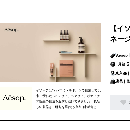
植物由来成分を使用しており、すべての成分
は私たちがこだわりを持って選び抜いたもの
です。 イソップは、知的探究心、将来への展
望、移ろいやすい心の中で行なわれる人間の
努力というものを大切に考えています。私た
【イ
ちは、生活環境や気候を考慮し、細部まで注
意を払うという姿勢を忘れずにひとつひとつ
ネージ
の商品を開発しています。また、健康的な食
生活、適度な運動、定期的な読書など、バラ
ンスの取れた生活の一部として、当社の商品
を使っていただきたいと考えています。 私た
ちの製品はオフィシャルオンラインストアで
月給
ご購入いただける他、パリ、東京、ニューヨ
東京都
ークなどの大都市を中心に世界中で展開して
いる直営店、さらに、世界有数の高級百貨店
店長｜
のイソップカウンターで販売されています。
イソップは1987年にメルボルンで創業して以
来、優れたスキンケア、ヘアケア、ボディケ
ア製品の創造を追求し続けてきました。私た
ちの製品は、研究を重ねた植物由来成分と非
植物由来成分を使用しており、すべての成分
は私たちがこだわりを持って選び抜いたもの
です。 イソップは、知的探究心、将来への展
望、移ろいやすい心の中で行なわれる人間の