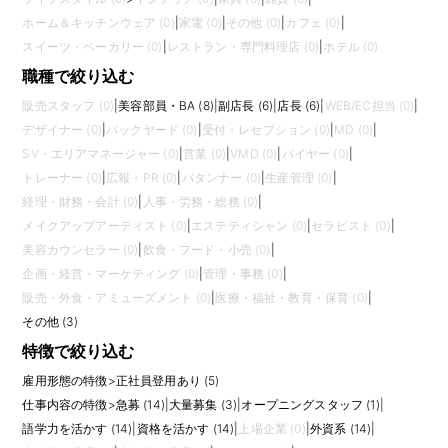
ホーム＆キッチンウェア (0)
|
家電 (0)
|
その他 (0)
|
カフェ (0)
|
スイーツ・ベーカリー (0)
|
レストラン・専門料理店 (0)
|
ホテル (0)
職種で絞り込む
販売スタッフ (0)
|
美容部員・BA (8)
|
副店長 (6)
|
店長 (6)
|
WEB/EC担当 (0)
|
デザイナー (0)
|
バックヤード (0)
|
受付・レセプション (0)
|
MD (0)
|
SV・エリアマネージャー (0)
|
営業 (0)
|
VMD (0)
|
バイヤー (0)
|
トレーナー (0)
|
広報・PR (0)
|
パタンナー (0)
|
生産管理 (0)
|
経理・財務・会計 (0)
|
人事・労務・総務 (0)
|
メイクアップアーティスト (0)
|
エステティシャン (0)
|
セラピスト (0)
|
美容カウンセラー (0)
|
飲食・フード・小売 (0)
|
企画・経営・マーケティング (0)
|
管理・事務 (0)
|
販売・外食・アミューズメント (0)
|
医療・福祉・教育・保育 (0)
|
その他 (3)
特徴で絞り込む
雇用形態の特徴
>
正社員登用あり (5)
仕事内容の特徴
>
急募 (14)
|
大量募集 (3)
|
オープニングスタッフ (1)
|
語学力を活かす (14)
|
資格を活かす (14)
|
上場企業 (0)
|
外資系 (14)
|