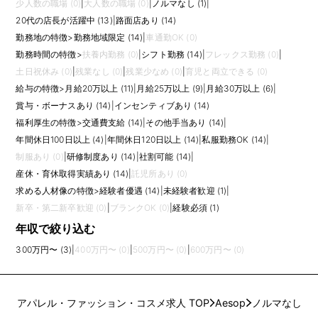
少人数の職場 (0)
|
大人数の職場 (0)
|
ノルマなし (1)
|
20代の店長が活躍中 (13)
|
路面店あり (14)
勤務地の特徴
>
勤務地域限定 (14)
|
車通勤OK (0)
勤務時間の特徴
>
扶養内勤務 (0)
|
シフト勤務 (14)
|
フレックス勤務 (0)
|
土日祝休み (0)
|
残業なし (0)
|
残業少なめ (0)
|
育児と両立できる (0)
給与の特徴
>
月給20万以上 (11)
|
月給25万以上 (9)
|
月給30万以上 (6)
|
賞与・ボーナスあり (14)
|
インセンティブあり (14)
福利厚生の特徴
>
交通費支給 (14)
|
その他手当あり (14)
|
年間休日100日以上 (4)
|
年間休日120日以上 (14)
|
私服勤務OK (14)
|
制服あり (0)
|
研修制度あり (14)
|
社割可能 (14)
|
産休・育休取得実績あり (14)
|
託児所あり (0)
求める人材像の特徴
>
経験者優遇 (14)
|
未経験者歓迎 (1)
|
新卒・第二新卒歓迎 (0)
|
ブランクOK (0)
|
経験必須 (1)
年収で絞り込む
300万円〜 (3)
|
400万円〜 (0)
|
500万円〜 (0)
|
600万円〜 (0)
アパレル・ファッション・コスメ求人 TOP
Aesop
ノルマなし