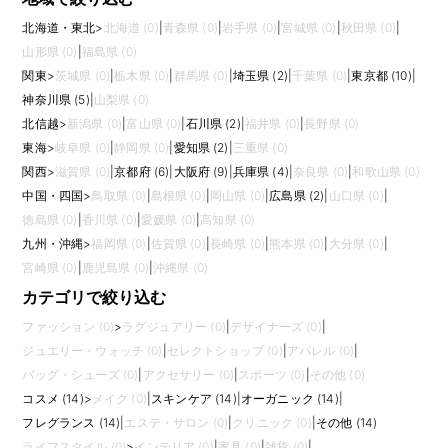
北海道・東北
>
北海道 (0)
|
青森県 (0)
|
岩手県 (0)
|
宮城県 (0)
|
秋田県 (0)
|
山形県 (0)
|
福島県 (0)
関東
>
茨城県 (0)
|
栃木県 (0)
|
群馬県 (0)
|
埼玉県 (2)
|
千葉県 (0)
|
東京都 (10)
|
神奈川県 (5)
|
山梨県 (0)
北信越
>
新潟県 (0)
|
富山県 (0)
|
石川県 (2)
|
福井県 (0)
|
長野県 (0)
東海
>
岐阜県 (0)
|
静岡県 (0)
|
愛知県 (2)
|
三重県 (0)
関西
>
滋賀県 (0)
|
京都府 (6)
|
大阪府 (9)
|
兵庫県 (4)
|
奈良県 (0)
|
和歌山県 (0)
中国・四国
>
鳥取県 (0)
|
島根県 (0)
|
岡山県 (0)
|
広島県 (2)
|
山口県 (0)
|
徳島県 (0)
|
香川県 (0)
|
愛媛県 (0)
|
高知県 (0)
九州・沖縄
>
福岡県 (0)
|
佐賀県 (0)
|
長崎県 (0)
|
熊本県 (0)
|
大分県 (0)
|
宮崎県 (0)
|
鹿児島県 (0)
|
沖縄県 (0)
カテゴリで絞り込む
ファッション (0)
>
ラグジュアリー (0)
|
デザイナーズ (0)
|
ジュエリー・ウォッチ (0)
|
セレクトショップ (0)
|
アパレル (0)
|
バッグ・シューズ (0)
|
アクセサリー (0)
|
スポーツ (0)
|
その他 (0)
コスメ (14)
>
メイク (0)
|
スキンケア (14)
|
オーガニック (14)
|
フレグランス (14)
|
エステ・サロン (0)
|
クリニック (0)
|
その他 (14)
ライフスタイル (0)
>
インテリア (0)
|
家具 (0)
|
雑貨 (0)
|