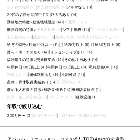
少人数の職場 (0)
|
大人数の職場 (0)
|
ノルマなし (1)
|
20代の店長が活躍中 (13)
|
路面店あり (14)
勤務地の特徴
>
勤務地域限定 (14)
|
車通勤OK (0)
勤務時間の特徴
>
扶養内勤務 (0)
|
シフト勤務 (14)
|
フレックス勤務 (0)
|
土日祝休み (0)
|
残業なし (0)
|
残業少なめ (0)
|
育児と両立できる (0)
給与の特徴
>
月給20万以上 (11)
|
月給25万以上 (9)
|
月給30万以上 (6)
|
賞与・ボーナスあり (14)
|
インセンティブあり (14)
福利厚生の特徴
>
交通費支給 (14)
|
その他手当あり (14)
|
年間休日100日以上 (4)
|
年間休日120日以上 (14)
|
私服勤務OK (14)
|
制服あり (0)
|
研修制度あり (14)
|
社割可能 (14)
|
産休・育休取得実績あり (14)
|
託児所あり (0)
求める人材像の特徴
>
経験者優遇 (14)
|
未経験者歓迎 (1)
|
新卒・第二新卒歓迎 (0)
|
ブランクOK (0)
|
経験必須 (1)
年収で絞り込む
300万円〜 (3)
|
400万円〜 (0)
|
500万円〜 (0)
|
600万円〜 (0)
アパレル・ファッション・コスメ求人 TOP
Aesop
外資系