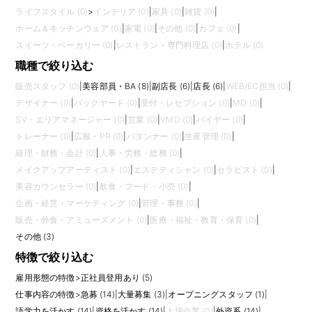
ライフスタイル (0)
>
インテリア (0)
|
家具 (0)
|
雑貨 (0)
|
ホーム＆キッチンウェア (0)
|
家電 (0)
|
その他 (0)
|
カフェ (0)
|
スイーツ・ベーカリー (0)
|
レストラン・専門料理店 (0)
|
ホテル (0)
職種で絞り込む
販売スタッフ (0)
|
美容部員・BA (8)
|
副店長 (6)
|
店長 (6)
|
WEB/EC担当 (0)
|
デザイナー (0)
|
バックヤード (0)
|
受付・レセプション (0)
|
MD (0)
|
SV・エリアマネージャー (0)
|
営業 (0)
|
VMD (0)
|
バイヤー (0)
|
トレーナー (0)
|
広報・PR (0)
|
パタンナー (0)
|
生産管理 (0)
|
経理・財務・会計 (0)
|
人事・労務・総務 (0)
|
メイクアップアーティスト (0)
|
エステティシャン (0)
|
セラピスト (0)
|
美容カウンセラー (0)
|
飲食・フード・小売 (0)
|
企画・経営・マーケティング (0)
|
管理・事務 (0)
|
販売・外食・アミューズメント (0)
|
医療・福祉・教育・保育 (0)
|
その他 (3)
特徴で絞り込む
雇用形態の特徴
>
正社員登用あり (5)
仕事内容の特徴
>
急募 (14)
|
大量募集 (3)
|
オープニングスタッフ (1)
|
語学力を活かす (14)
|
資格を活かす (14)
|
上場企業 (0)
|
外資系 (14)
|