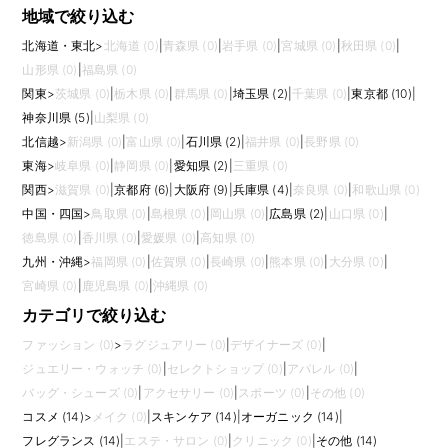
地域で絞り込む
北海道・東北
>
北海道 (0)
|
青森県 (0)
|
岩手県 (0)
|
宮城県 (0)
|
秋田県 (0)
|
山形県 (0)
|
福島県 (0)
関東
>
茨城県 (0)
|
栃木県 (0)
|
群馬県 (0)
|
埼玉県 (2)
|
千葉県 (0)
|
東京都 (10)
|
神奈川県 (5)
|
山梨県 (0)
北信越
>
新潟県 (0)
|
富山県 (0)
|
石川県 (2)
|
福井県 (0)
|
長野県 (0)
東海
>
岐阜県 (0)
|
静岡県 (0)
|
愛知県 (2)
|
三重県 (0)
関西
>
滋賀県 (0)
|
京都府 (6)
|
大阪府 (9)
|
兵庫県 (4)
|
奈良県 (0)
|
和歌山県 (0)
中国・四国
>
鳥取県 (0)
|
島根県 (0)
|
岡山県 (0)
|
広島県 (2)
|
山口県 (0)
|
徳島県 (0)
|
香川県 (0)
|
愛媛県 (0)
|
高知県 (0)
九州・沖縄
>
福岡県 (0)
|
佐賀県 (0)
|
長崎県 (0)
|
熊本県 (0)
|
大分県 (0)
|
宮崎県 (0)
|
鹿児島県 (0)
|
沖縄県 (0)
カテゴリで絞り込む
ファッション (0)
>
ラグジュアリー (0)
|
デザイナーズ (0)
|
ジュエリー・ウォッチ (0)
|
セレクトショップ (0)
|
アパレル (0)
|
バッグ・シューズ (0)
|
アクセサリー (0)
|
スポーツ (0)
|
その他 (0)
コスメ (14)
>
メイク (0)
|
スキンケア (14)
|
オーガニック (14)
|
フレグランス (14)
|
エステ・サロン (0)
|
クリニック (0)
|
その他 (14)