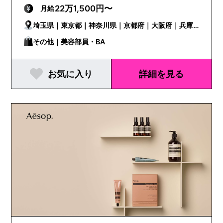
22万1,500円〜
月給
埼玉県｜東京都｜神奈川県｜京都府｜大阪府｜兵庫
県
その他｜美容部員・BA
お気に入り
詳細を見る