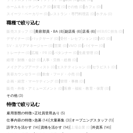
ホーム＆キッチンウェア (0)
|
家電 (0)
|
その他 (0)
|
カフェ (0)
|
スイーツ・ベーカリー (0)
|
レストラン・専門料理店 (0)
|
ホテル (0)
職種で絞り込む
販売スタッフ (0)
|
美容部員・BA (8)
|
副店長 (6)
|
店長 (6)
|
WEB/EC担当 (0)
|
デザイナー (0)
|
バックヤード (0)
|
受付・レセプション (0)
|
MD (0)
|
SV・エリアマネージャー (0)
|
営業 (0)
|
VMD (0)
|
バイヤー (0)
|
トレーナー (0)
|
広報・PR (0)
|
パタンナー (0)
|
生産管理 (0)
|
経理・財務・会計 (0)
|
人事・労務・総務 (0)
|
メイクアップアーティスト (0)
|
エステティシャン (0)
|
セラピスト (0)
|
美容カウンセラー (0)
|
飲食・フード・小売 (0)
|
企画・経営・マーケティング (0)
|
管理・事務 (0)
|
販売・外食・アミューズメント (0)
|
医療・福祉・教育・保育 (0)
|
その他 (3)
特徴で絞り込む
雇用形態の特徴
>
正社員登用あり (5)
仕事内容の特徴
>
急募 (14)
|
大量募集 (3)
|
オープニングスタッフ (1)
|
語学力を活かす (14)
|
資格を活かす (14)
|
上場企業 (0)
|
外資系 (14)
|