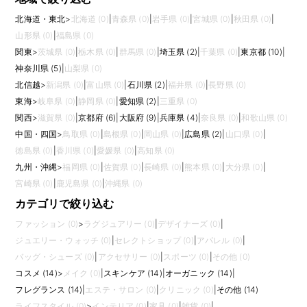
北海道・東北
>
北海道 (0)
|
青森県 (0)
|
岩手県 (0)
|
宮城県 (0)
|
秋田県 (0)
|
山形県 (0)
|
福島県 (0)
関東
>
茨城県 (0)
|
栃木県 (0)
|
群馬県 (0)
|
埼玉県 (2)
|
千葉県 (0)
|
東京都 (10)
|
神奈川県 (5)
|
山梨県 (0)
北信越
>
新潟県 (0)
|
富山県 (0)
|
石川県 (2)
|
福井県 (0)
|
長野県 (0)
東海
>
岐阜県 (0)
|
静岡県 (0)
|
愛知県 (2)
|
三重県 (0)
関西
>
滋賀県 (0)
|
京都府 (6)
|
大阪府 (9)
|
兵庫県 (4)
|
奈良県 (0)
|
和歌山県 (0)
中国・四国
>
鳥取県 (0)
|
島根県 (0)
|
岡山県 (0)
|
広島県 (2)
|
山口県 (0)
|
徳島県 (0)
|
香川県 (0)
|
愛媛県 (0)
|
高知県 (0)
九州・沖縄
>
福岡県 (0)
|
佐賀県 (0)
|
長崎県 (0)
|
熊本県 (0)
|
大分県 (0)
|
宮崎県 (0)
|
鹿児島県 (0)
|
沖縄県 (0)
カテゴリで絞り込む
ファッション (0)
>
ラグジュアリー (0)
|
デザイナーズ (0)
|
ジュエリー・ウォッチ (0)
|
セレクトショップ (0)
|
アパレル (0)
|
バッグ・シューズ (0)
|
アクセサリー (0)
|
スポーツ (0)
|
その他 (0)
コスメ (14)
>
メイク (0)
|
スキンケア (14)
|
オーガニック (14)
|
フレグランス (14)
|
エステ・サロン (0)
|
クリニック (0)
|
その他 (14)
ライフスタイル (0)
>
インテリア (0)
|
家具 (0)
|
雑貨 (0)
|