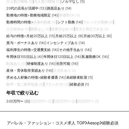
少人数の職場 (0)
|
大人数の職場 (0)
|
ノルマなし (1)
|
20代の店長が活躍中 (13)
|
路面店あり (14)
勤務地の特徴
>
勤務地域限定 (14)
|
車通勤OK (0)
勤務時間の特徴
>
扶養内勤務 (0)
|
シフト勤務 (14)
|
フレックス勤務 (0)
|
土日祝休み (0)
|
残業なし (0)
|
残業少なめ (0)
|
育児と両立できる (0)
給与の特徴
>
月給20万以上 (11)
|
月給25万以上 (9)
|
月給30万以上 (6)
|
賞与・ボーナスあり (14)
|
インセンティブあり (14)
福利厚生の特徴
>
交通費支給 (14)
|
その他手当あり (14)
|
年間休日100日以上 (4)
|
年間休日120日以上 (14)
|
私服勤務OK (14)
|
制服あり (0)
|
研修制度あり (14)
|
社割可能 (14)
|
産休・育休取得実績あり (14)
|
託児所あり (0)
求める人材像の特徴
>
経験者優遇 (14)
|
未経験者歓迎 (1)
|
新卒・第二新卒歓迎 (0)
|
ブランクOK (0)
|
経験必須 (1)
年収で絞り込む
300万円〜 (3)
|
400万円〜 (0)
|
500万円〜 (0)
|
600万円〜 (0)
アパレル・ファッション・コスメ求人 TOP
Aesop
経験必須